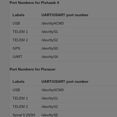
Port Numbers for
Pixhawk
4
Labels
UART/USART port number
USB
/dev/ttyACM0
TELEM 1
/dev/ttyS1
TELEM 2
/dev/ttyS2
GPS
/dev/ttyS0
UART
/dev/ttyS4
Port Numbers for Pixracer
Labels
UART/USART port number
USB
/dev/ttyACM0
TELEM 1
/dev/ttyS1
TELEM 2
/dev/ttyS2
Serial 5 (NSH
/dev/ttyS5