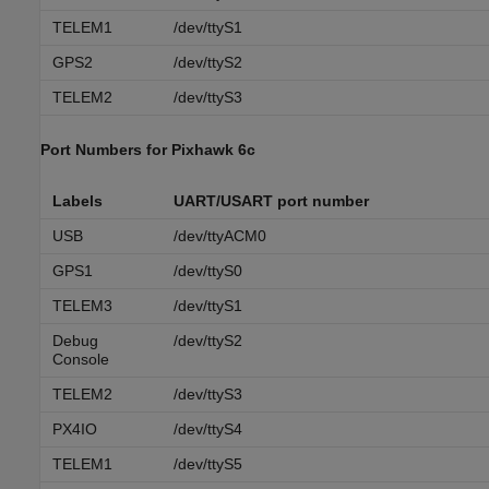
TELEM1
/dev/ttyS1
GPS2
/dev/ttyS2
TELEM2
/dev/ttyS3
Port Numbers for
Pixhawk
6c
Labels
UART/USART port number
USB
/dev/ttyACM0
GPS1
/dev/ttyS0
TELEM3
/dev/ttyS1
Debug
/dev/ttyS2
Console
TELEM2
/dev/ttyS3
PX4IO
/dev/ttyS4
TELEM1
/dev/ttyS5