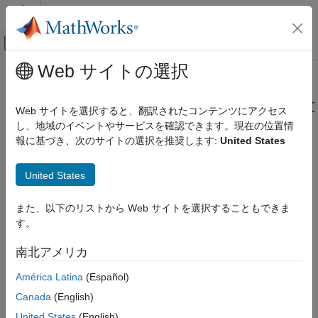
コンテンツへスキップ
MATLAB ヘルプ センター
オフキャンバス ナビゲーション メ
メインコンテンツ
Web サイトの選択
ドキュメンテーションのホーム
Serial Port Names and
ロボティクスおよび自律システム
Corresponding Labels on
PX4
Flight
Web サイトを選択すると、翻訳されたコンテンツにアクセス
航空宇宙、防衛
Controller Boards
し、地域のイベントやサービスを確認できます。現在の位置情
報に基づき、次のサイトの選択を推奨します:
United States
UAV Toolbox
Autopilot Hardware Interface
The
PX4 Serial Receive and PX4 Serial Transmit
block in
UAV
United States
UAV Toolbox Support Package for PX4
®
Toolbox Support Package for PX4
Autopilots
support
Autopilots
sending/receiving of data using the serial ports on the PX4 flight
Develop Algorithms and Deploy on PX4
また、以下のリストから Web サイトを選択することもできま
controller board.
Autopilot
す。
This section lists the mapping of the different port labels on the
Serial Port Names and Corresponding
南北アメリカ
PX4 flight controller board to the UART/USART port numbers
Labels on PX4 Flight Controller Boards
®
that you can select during the configuration of the Simulink
América Latina
(Español)
model.
Canada
(English)
Port Numbers for Cube Blue H7
United States
(English)