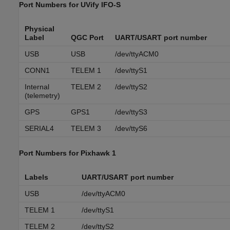
Port Numbers for UVify IFO-S
Physical
Label
QGC Port
UART/USART port number
USB
USB
/dev/ttyACM0
CONN1
TELEM 1
/dev/ttyS1
Internal
TELEM 2
/dev/ttyS2
(telemetry)
GPS
GPS1
/dev/ttyS3
SERIAL4
TELEM 3
/dev/ttyS6
Port Numbers for
Pixhawk
1
Labels
UART/USART port number
USB
/dev/ttyACM0
TELEM 1
/dev/ttyS1
TELEM 2
/dev/ttyS2