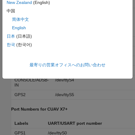
New Zealand
(English)
GPS2
/dev/ttyS5
中国
Port Numbers for Cube Orange Plus
简体中文
English
Labels
UART/USART port number
日本
(日本語)
USB
/dev/ttyACM0
한국
(한국어)
TELEM 1
/dev/ttyS0
TELEM 2
/dev/ttyS1
最寄りの営業オフィスへのお問い合わせ
GPS1
/dev/ttyS2
CONSOLE/ADSB-
/dev/ttyS4
IN
GPS2
/dev/ttyS5
Port Numbers for CUAV X7+
Labels
UART/USART port number
GPS1
/dev/ttyS0