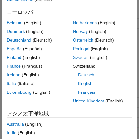
ヨーロッパ
Labels
UART/USART port number
Belgium
(English)
Netherlands
(English)
USB
/dev/ttyACM0
Denmark
(English)
Norway
(English)
TELEM 1
/dev/ttyS0
Deutschland
(Deutsch)
Österreich
(Deutsch)
TELEM 2
/dev/ttyS1
España
(Español)
Portugal
(English)
GPS1
/dev/ttyS2
Finland
(English)
Sweden
(English)
GPS2
/dev/ttyS5
France
(Français)
Switzerland
Ireland
(English)
Deutsch
Port Numbers for Cube Orange
Italia
(Italiano)
English
Luxembourg
(English)
Français
Labels
UART/USART port number
United Kingdom
(English)
USB
/dev/ttyACM0
TELEM 1
/dev/ttyS0
アジア太平洋地域
TELEM 2
/dev/ttyS1
Australia
(English)
GPS1
/dev/ttyS2
India
(English)