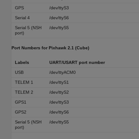
GPS
/dev/ttyS3
Serial 4
/dev/ttyS6
Serial 5 (NSH
/dev/ttyS5
port)
Port Numbers for
Pixhawk
2.1 (Cube)
Labels
UART/USART port number
USB
/dev/ttyACM0
TELEM 1
/dev/ttyS1
TELEM 2
/dev/ttyS2
GPS1
/dev/ttyS3
GPS2
/dev/ttyS6
Serial 5 (NSH
/dev/ttyS5
port)