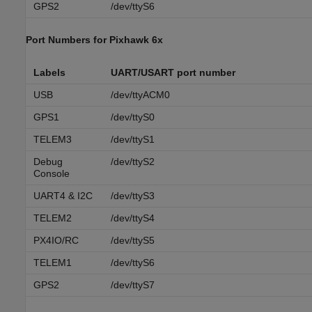
GPS2
/dev/ttyS6
Port Numbers for
Pixhawk
6x
Labels
UART/USART port number
USB
/dev/ttyACM0
GPS1
/dev/ttyS0
TELEM3
/dev/ttyS1
Debug
/dev/ttyS2
Console
UART4 & I2C
/dev/ttyS3
TELEM2
/dev/ttyS4
PX4IO/RC
/dev/ttyS5
TELEM1
/dev/ttyS6
GPS2
/dev/ttyS7