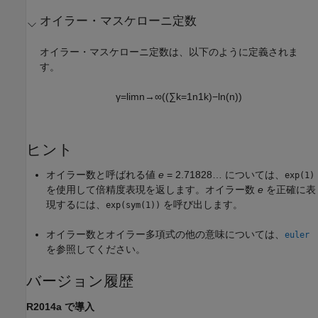
オイラー・マスケローニ定数
オイラー・マスケローニ定数は、以下のように定義されま
す。
γ
=
lim
n
→
∞
(
(
∑
k
=
1
n
1
k
)
−
ln
(
n
)
)
ヒント
オイラー数と呼ばれる値
e
= 2.71828…
については、
exp(1)
を使用して倍精度表現を返します。オイラー数
e
を正確に表
現するには、
を呼び出します。
exp(sym(1))
オイラー数とオイラー多項式の他の意味については、
euler
を参照してください。
バージョン履歴
R2014a で導入