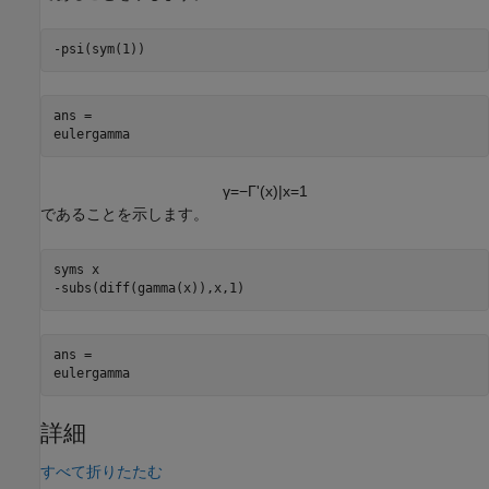
-psi(sym(1))
ans =

eulergamma
γ
=
−
Γ
'
(
x
)
|
x
=
1
であることを示します。
syms x

-subs(diff(gamma(x)),x,1)
ans =

eulergamma
詳細
すべて折りたたむ