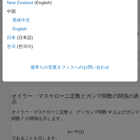
g =

New Zealand
(English)
log(eulergamma) + eulergamma^2

中国
gVpa =

-0.21636138917392614801928563244766
简体中文
English
を使用して、オイラー・マスケローニ定数の倍精度近似を
double
日本
(日本語)
求めます。
한국
(한국어)
double(eulergamma)
最寄りの営業オフィスへのお問い合わせ
ans =

    0.5772
オイラー・マスケローニ定数とガンマ関数の関係の表
示
オイラー・マスケローニ定数
γ
、ディガンマ関数
Ψ
およびガンマ
関数
Γ
の関係を示します。
γ
=
−
Ψ
(
1
)
であることを示します。