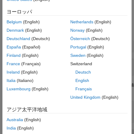
例
参考
ヨーロッパ
オイラー・マスケローニ定数の表現と数値的近似
Belgium
(English)
Netherlands
(English)
を使用して、オイラー・マスケローニ定数を表しま
eulergamma
Denmark
(English)
Norway
(English)
す。これは、シンボリック型
を返します。
eulergamma
Deutschland
(Deutsch)
Österreich
(Deutsch)
eulergamma
España
(Español)
Portugal
(English)
Finland
(English)
Sweden
(English)
France
(Français)
Switzerland
ans =

eulergamma
Ireland
(English)
Deutsch
Italia
(Italiano)
English
をシンボリック計算で使用します。結果を
で数値
eulergamma
vpa
Luxembourg
(English)
Français
的に近似します。
United Kingdom
(English)
a = eulergamma;

アジア太平洋地域
g = a^2 + log(a)

gVpa = vpa(g)
Australia
(English)
India
(English)