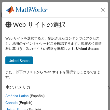
コンテンツへスキップ
MATLAB ヘルプ センター
オフキャンバス ナビゲーション メ
メインコンテンツ
Web サイトの選択
ドキュメンテーションのホーム
eulergamma
数学および最適化
Web サイトを選択すると、翻訳されたコンテンツにアクセス
オイラー・マスケローニ定数
し、地域のイベントやサービスを確認できます。現在の位置情
Symbolic Math Toolbox
報に基づき、次のサイトの選択を推奨します:
United States
数学
ページ内をすべて折りたたむ
数学関数
構文
United States
eulergamma
eulergamma
また、以下のリストから Web サイトを選択することもできま
項目一覧
説明
す。
構文
は、
オイラー・マスケローニ定数
を表現します。
eulergamma
説明
南北アメリカ
により設定された現在の精度の浮動小数点近似を得るため
digits
例
には、
を使用します。
vpa(eulergamma)
América Latina
(Español)
詳細
ヒント
Canada
(English)
例
バージョン履歴
United States
(English)