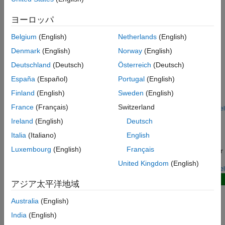
processor.
ヨーロッパ
Featured Examples
Belgium
(English)
Netherlands
(English)
Voltage Mode Control of DC-DC Buck Converter and
Denmark
(English)
Norway
(English)
Boost Converter Using STMicroelectronics STM32
Deutschland
(Deutsch)
Österreich
(Deutsch)
Processor
España
(Español)
Portugal
(English)
Implement a DC-DC buck converter or Boost Converter control
system using the B-G474E-DPOW1 Discovery kit for STM32™
Finland
(English)
Sweden
(English)
Microcontroller Blockset.
France
(Français)
Switzerland
Open Model
Using Hardware Interrupt Block to Create an ISR on
Ireland
(English)
Deutsch
STMicroelectronics STM32 Processor Based Boards
Italia
(Italiano)
English
Use a Hardware Interrupt block to create an interrupt service
Luxembourg
(English)
Français
routine (ISR) in the generated code for STM32™ Microcontroller
Blockset.
United Kingdom
(English)
Open Model
New
アジア太平洋地域
Totem-Pole Boost PFC With Inrush Current Limiter
Australia
(English)
Model, simulate, and deploy a digital control algorithm for a
totem-pole power factor correction (PFC) converter with an
India
(English)
inrush current limiter (ICL).