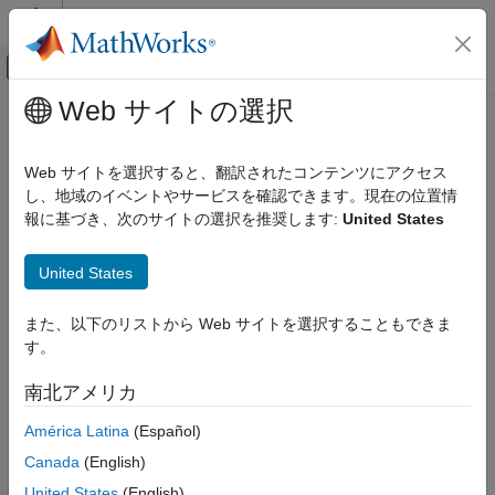
コンテンツへスキップ
MATLAB ヘルプ センター
オフキャンバス ナビゲーション メ
メインコンテンツ
Web サイトの選択
ドキュメンテーションのホーム
Power Conversion
Code Generation
Web サイトを選択すると、翻訳されたコンテンツにアクセス
Control Systems
Build and deploy power conversion applications on STM32
し、地域のイベントやサービスを確認できます。現在の位置情
processors in
STM32™ Microcontroller Blockset
報に基づき、次のサイトの選択を推奨します:
United States
STM32 Microcontroller Blockset
Explore power conversion examples that illustrate DC-DC
Applications
converter and PFC (power factor conversion) capabilities.
United States
カテゴリ
Topics
Motor Control
また、以下のリストから Web サイトを選択することもできま
Power Conversion
す。
STM32CubeMX Configuration for Voltage Mode Control
Audio
Configure STM32CubeMX peripheral settings for voltage-mode
南北アメリカ
Deep Learning
motor control on an STM32 processor.
América Latina
(Español)
Set Up Scheduling Options for STM32 Processor-Based
Canada
(English)
Boards
Configure single-rate or multi-rate scheduling on an STM32
United States
(English)