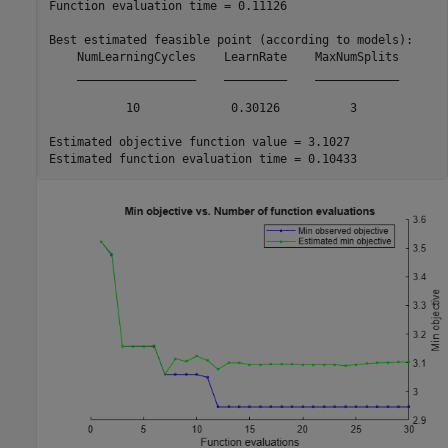
Function evaluation time = 0.11126

Best estimated feasible point (according to models):

    NumLearningCycles    LearnRate    MaxNumSplits

    _________________    _________    ____________

           10             0.30126          3      

Estimated objective function value = 3.1027
