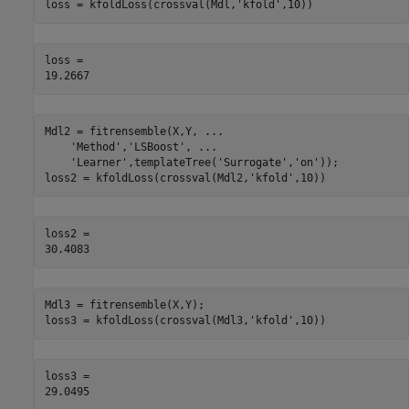
loss = kfoldLoss(crossval(Mdl,
'kfold'
,10))
loss = 

Mdl2 = fitrensemble(X,Y, 
...
'Method'
,
'LSBoost'
, 
...
'Learner'
,templateTree(
'Surrogate'
,
'on'
));

loss2 = kfoldLoss(crossval(Mdl2,
'kfold'
,10))
loss2 = 

Mdl3 = fitrensemble(X,Y);

loss3 = kfoldLoss(crossval(Mdl3,
'kfold'
,10))
loss3 = 
