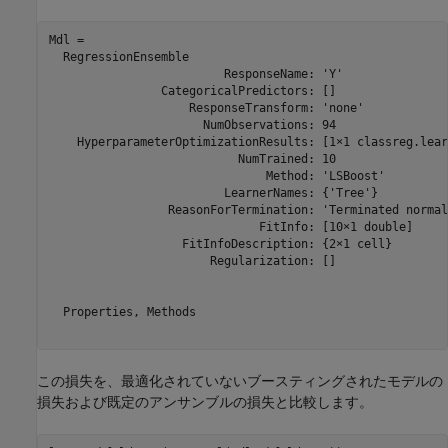
Mdl = 

  RegressionEnsemble

                         ResponseName: 'Y'

                CategoricalPredictors: []

                    ResponseTransform: 'none'

                      NumObservations: 94

    HyperparameterOptimizationResults: [1×1 classreg.lear
                           NumTrained: 10

                               Method: 'LSBoost'

                         LearnerNames: {'Tree'}

                 ReasonForTermination: 'Terminated normal
                              FitInfo: [10×1 double]

                   FitInfoDescription: {2×1 cell}

                       Regularization: []

  Properties, Methods

この損失を、最適化されていないブースティングされたモデルの
損失および既定のアンサンブルの損失と比較します。