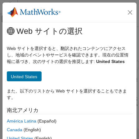
コンテンツへスキップ
MATLAB ヘルプ センター
オフキャンバス ナビゲーション メ
メインコンテンツ
Web サイトの選択
ドキュメンテーションのホーム
ブースティング回帰アンサンブル
AI および統計
回帰の最適化
Web サイトを選択すると、翻訳されたコンテンツにアクセス
し、地域のイベントやサービスを確認できます。現在の位置情
Statistics and Machine Learning Toolbox
報に基づき、次のサイトの選択を推奨します:
United States
回帰
モデルの作成と評価
この例では、ブースティング回帰アンサンブルのハイパーパラメ
United States
ーターを最適化する方法を示します。最適化によりモデルの交差
ブースティング回帰アンサンブル回帰の最適
検証損失を最小化します。
化
また、以下のリストから Web サイトを選択することもできま
す。
問題は、自動車の加速度、エンジン排気量、馬力および重量に基
づいてガロンあたりの走行マイル数で燃費をモデル化することで
南北アメリカ
す。これらの予測子および他の予測子が含まれている
carsmall
データを読み込みます。
América Latina
(Español)
Canada
(English)
load 
carsmall
United States
(English)