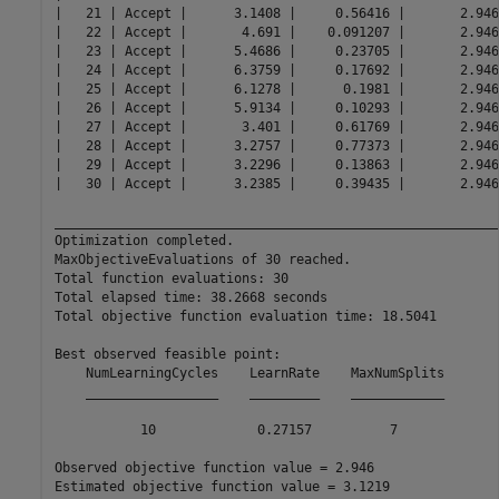
|   21 | Accept |      3.1408 |     0.56416 |       2.946
|   22 | Accept |       4.691 |    0.091207 |       2.946
|   23 | Accept |      5.4686 |     0.23705 |       2.946
|   24 | Accept |      6.3759 |     0.17692 |       2.946
|   25 | Accept |      6.1278 |      0.1981 |       2.946
|   26 | Accept |      5.9134 |     0.10293 |       2.946
|   27 | Accept |       3.401 |     0.61769 |       2.946
|   28 | Accept |      3.2757 |     0.77373 |       2.946
|   29 | Accept |      3.2296 |     0.13863 |       2.946
|   30 | Accept |      3.2385 |     0.39435 |       2.946
__________________________________________________________
Optimization completed.

MaxObjectiveEvaluations of 30 reached.

Total function evaluations: 30

Total elapsed time: 38.2668 seconds

Total objective function evaluation time: 18.5041

Best observed feasible point:

    NumLearningCycles    LearnRate    MaxNumSplits

    _________________    _________    ____________

           10             0.27157          7      

Observed objective function value = 2.946

Estimated objective function value = 3.1219
