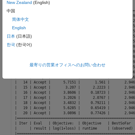
| Iter | Eval   | Objective:  | Objective   | BestSoFar  
New Zealand
(English)
|      | result | log(1+loss) | runtime     | (observed) 
|========================================================
中国
|    1 | Best   |      3.5219 |      3.5159 |      3.5219
简体中文
|    2 | Best   |      3.4752 |     0.48136 |      3.4752
|    3 | Best   |      3.1575 |     0.33698 |      3.1575
English
|    4 | Accept |      6.3076 |      0.2047 |      3.1575
日本
(日本語)
|    5 | Accept |      3.4449 |      1.6042 |      3.1575
|    6 | Accept |      3.9806 |     0.10664 |      3.1575
한국
(한국어)
|    7 | Best   |       3.059 |    0.080904 |       3.059
|    8 | Accept |      3.1707 |    0.093933 |       3.059
|    9 | Accept |      3.0937 |    0.087195 |       3.059
|   10 | Accept |       3.196 |    0.099526 |       3.059
最寄りの営業オフィスへのお問い合わせ
|   11 | Best   |      3.0495 |     0.10754 |      3.0495
|   12 | Best   |       2.946 |     0.11126 |       2.946
|   13 | Accept |      3.2026 |      0.1114 |       2.946
|   14 | Accept |      5.7151 |       1.561 |       2.946
|   15 | Accept |       3.207 |      2.2223 |       2.946
|   16 | Accept |      3.8606 |     0.18723 |       2.946
|   17 | Accept |      3.2026 |      2.0767 |       2.946
|   18 | Accept |      3.4832 |     0.79211 |       2.946
|   19 | Accept |      5.6285 |     0.65419 |       2.946
|   20 | Accept |      3.0896 |     0.77426 |       2.946
|========================================================
| Iter | Eval   | Objective:  | Objective   | BestSoFar  
|      | result | log(1+loss) | runtime     | (observed) 
|========================================================