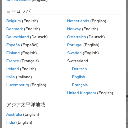
X = [Acceleration Displacement Horsepower Weight];

Y = MPG;
ヨーロッパ
アルゴリズムと代理分岐を使用してアンサンブル回帰を
LSBoost
Belgium
(English)
Netherlands
(English)
データに当てはめます。学習サイクル数、代理分岐の最大数およ
Denmark
(English)
Norway
(English)
び学習率を変化させることにより、生成されたモデルを最適化し
Deutschland
(Deutsch)
Österreich
(Deutsch)
ます。さらに、最適化で反復ごとに交差検証を再分割できるよう
にします。
España
(Español)
Portugal
(English)
Finland
(English)
Sweden
(English)
再現性を得るために、乱数シードを設定し、
'expected-
France
(Français)
Switzerland
の獲得関数を使用します。
improvement-plus'
Ireland
(English)
Deutsch
Italia
(Italiano)
English
rng(
'default'
)

Mdl = fitrensemble(X,Y, 
...
Luxembourg
(English)
Français
'Method'
,
'LSBoost'
, 
...
'Learner'
,templateTree(
'Surrogate'
,
'on'
), 
...
United Kingdom
(English)
'OptimizeHyperparameters'
,{
'NumLearningCycles'
,
'MaxNu
'HyperparameterOptimizationOptions'
,struct(
'Repartiti
アジア太平洋地域
'AcquisitionFunctionName'
,
'expected-improvement-plus'
Australia
(English)
India
(English)
|========================================================