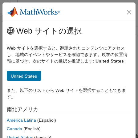
コンテンツへスキップ
MATLAB ヘルプ センター
オフキャンバス ナビゲーション メ
メインコンテンツ
Web サイトの選択
ドキュメンテーションのホーム
このページの内容は最新ではありません。最新版の英語を参照す
るには、ここをクリックします。
AI および統計
Web サイトを選択すると、翻訳されたコンテンツにアクセス
し、地域のイベントやサービスを確認できます。現在の位置情
fsurfht
Statistics and Machine Learning Toolbox
報に基づき、次のサイトの選択を推奨します:
United States
確率分布と仮説検定
調査と可視化
対話型の等高線図
United States
fsurfht
ページ内をすべて折りたたむ
また、以下のリストから Web サイトを選択することもできま
項目一覧
構文
す。
構文
fsurfht(fun,xlims,ylims)
説明
南北アメリカ
fsurfht(fun,xlims,ylims,p1,p2,p3,p4,p5)
例
América Latina
(Español)
バージョン履歴
説明
参考
Canada
(English)
は、テキスト変数
で指定する対話
fsurfht(fun,xlims,ylims)
fun
United States
(English)