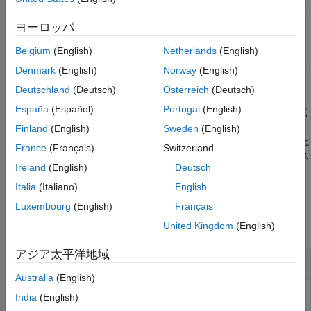
形式による関数の等高線図です。
x
軸の範囲は
とい
[xmin xmax]
う形式の
によって指定され、
y
軸の範囲は
と
xlims
[ymin ymax]
ヨーロッパ
いう形式の
によって指定されます。
ylims
Belgium
(English)
Netherlands
(English)
では、関数
に対
fsurfht(fun,xlims,ylims,p1,p2,p3,p4,p5)
fun
Denmark
(English)
Norway
(English)
して 5 つのオプションのパラメーターを与えられます。
Deutschland
(Deutsch)
Österreich
(Deutsch)
España
(Español)
Portugal
(English)
等高線図には垂直方向と水平方向の基準線があり、これらの交点
が現在の
x
の値と
y
の値を定義します。この基準線をドラッグ
Finland
(English)
Sweden
(English)
し、同時に計算される
z
の値 (等高線図の上部にある) を知ること
France
(Français)
Switzerland
ができます。または、
x
軸と
y
軸の編集可能なテキスト ボックス
Ireland
(English)
Deutsch
に
x
の値と
y
の値を入力して z の値を得ることもできます。
Italia
(Italiano)
English
例
Luxembourg
(English)
Français
すべて折りたたむ
United Kingdom
(English)
アジア太平洋地域
指定した関数に対する対話型の等高線図の作成
Australia
(English)
India
(English)