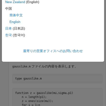
New Zealand
(English)
関数を使用してガウス尤度関数に対する対話型の等
fsurfht
高線図を作成します。
中国
简体中文
ガソリン価格が格納された
データ セットを読み込みま
gas
English
す。
日本
(日本語)
load 
gas
한국
(한국어)
関数を呼び出す
という名前の関数を定
normpdf
gausslike.m
最寄りの営業オフィスへのお問い合わせ
義します。この関数では、データ標本を固定とし、パラメー
ター
と
を変数として扱います。
mu
sigma
ファイルの内容を表示します。
gausslike.m
type 
gausslike.m
function z = gausslike(mu,sigma,p1)

    n = length(p1);

    z = ones(size(mu));

    for i = 1:n
