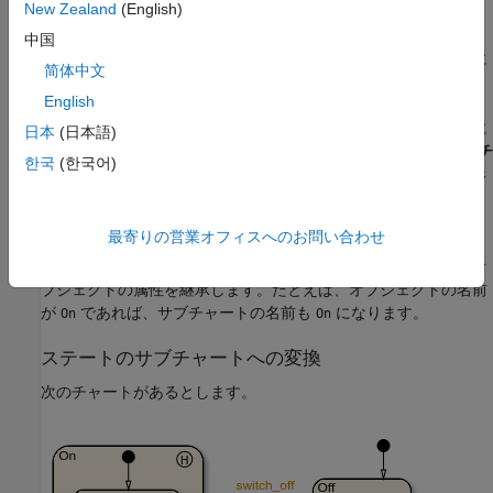
New Zealand
(English)
サブチャートの作成
中国
既存のステートやボックス、グラフィカル関数をサブチャートに
简体中文
変換することで、サブチャートを作成します。
English
ステート、ボックス、またはグラフィカル関数をサブチャートに
日本
(日本語)
変換するには、オブジェクトを右クリックし、
[グループとサブチ
한국
(한국어)
ャート]
、
[サブチャート]
を選択します。サブチャートを元の形
式に戻すには、サブチャートを右クリックし、もう一度
[グルー
プとサブチャート]
、
[サブチャート]
を選択します。
最寄りの営業オフィスへのお問い合わせ
オブジェクトをサブチャートに変換すると、サブチャートは、オ
ブジェクトの属性を継承します。たとえば、オブジェクトの名前
が
であれば、サブチャートの名前も
になります。
On
On
ステートのサブチャートへの変換
次のチャートがあるとします。