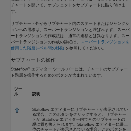
チャートを開いて、オブジェクトをサブチャートに貼り付けま
す。
サブチャート外からサブチャート内のステートまたはジャンクシ
ョンへの遷移は、スーパートランジション
と呼ばれます。スーパ
ートランジションの作成法は、通常の遷移とは異なります。スー
パートランジションの作成の詳細は、
スーパートランジションを
使用した階層レベル間の移動
を参照してください。
サブチャートの操作
®
Stateflow
エディター ツール バーには、チャートのサブチャー
ト階層を操作するためのボタンが含まれています。
ツー
ル
説明
Stateflow エディターにサブチャートが表示されてい
る場合、このボタンをクリックすると、サブチャー
トが Stateflow エディター内でそのサブチャートの
親に置き換えられます。Stateflow エディターに最上
位のチャートが表示されている場合、このボタンを