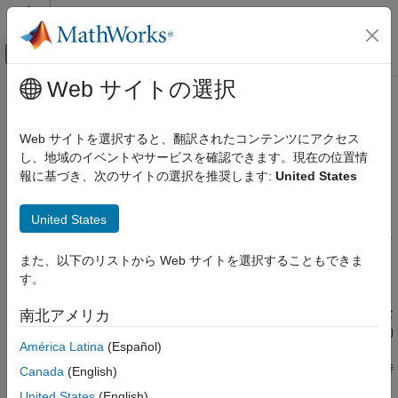
コンテンツへスキップ
MATLAB ヘルプ センター
オフキャンバス ナビゲーション メ
メインコンテンツ
Web サイトの選択
ドキュメンテーションのホーム
サブチャートを使用したモーダル
イベントベース モデリング
ロジックのカプセル化
Web サイトを選択すると、翻訳されたコンテンツにアクセス
し、地域のイベントやサービスを確認できます。現在の位置情
Stateflow
報に基づき、次のサイトの選択を推奨します:
United States
チャート プログラミング
"サブチャート"
とは、最上位のチャートが (他のサブチャートも
含めて) すべてのものを含むことができるグラフィカル オブジェ
チャート プログラミングの基本
United States
クトです。サブチャート、またはサブチャート化されたステート
階層
は、それ自体に含まれるステートのスーパーステートです。チャ
ートの設計では、任意のレベルにサブチャートを入れ子にできま
サブチャートを使用したモーダル ロジック
また、以下のリストから Web サイトを選択することもできま
のカプセル化
す。
す。
項目一覧
サブチャートを使用すると、複雑なチャートを一連のシンプルな
南北アメリカ
サブチャートの作成
階層構造のチャートに変更できます。これにより、チャートの動
ステートのサブチャートへの変換
América Latina
(Español)
作を変更することなく、チャートの理解と管理が容易になりま
サブチャートをオブジェクトとして操作
す。サブチャートの境界は、シミュレーション時とコード生成時
Canada
(English)
サブチャートを開く
には適用されません。
United States
(English)