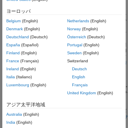
サブチャートの編集
サブチャートはブロックとして表示され、中央に名前が示されま
サブチャートの操作
ヨーロッパ
す。しかしながら、スーパーステートに対してと同様に、サブチ
参考
ャートに対してアクションやデフォルト遷移を定義することがで
Belgium
(English)
Netherlands
(English)
きます。また、スーパーステートへの、およびスーパーステート
Denmark
(English)
Norway
(English)
からの遷移を作成するのと同様に、サブチャートへの、およびサ
Deutschland
(Deutsch)
Österreich
(Deutsch)
ブチャートからの遷移を作成することができます。サブチャート
外にあるステートと、サブチャート内にあるステートとの間で遷
España
(Español)
Portugal
(English)
移を作成することができます。スーパートランジション
という用
Finland
(English)
Sweden
(English)
語は、上記の要領でサブチャートの境界を交差する遷移を指して
France
(Français)
Switzerland
います。詳細については、
スーパートランジションを使用した階
層レベル間の移動
を参照してください。
Ireland
(English)
Deutsch
Italia
(Italiano)
English
サブチャートは、最上位のチャート内に包含階層を定義します。
Luxembourg
(English)
Français
サブチャート (最上位のチャート) は最初のレベルに含まれるチャ
ートの
"親"
で、子や下位レベルの子孫に含まれるすべてのサブチ
United Kingdom
(English)
ャートの
"先祖"
です。
アジア太平洋地域
一部のサブチャートは、特定のモデリング要件を満たしていれば
Australia
(English)
"アトミック" にすることができます。詳細については、
Atomic サ
India
(English)
ブチャートに変換する際の制限
を参照してください。