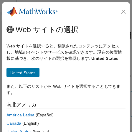
コンテンツへスキップ
MATLAB ヘルプ センター
オフキャンバス ナビゲーション メ
メインコンテンツ
Web サイトの選択
ドキュメンテーションのホーム
Simscape Electrical ブロックを使用
物理モデリング
するための Specialized Power
Web サイトを選択すると、翻訳されたコンテンツにアクセス
Systems モデルのアップグレード
し、地域のイベントやサービスを確認できます。現在の位置情
Simscape Electrical
報に基づき、次のサイトの選択を推奨します:
United States
Simscape Electrical ブロックを使用するた
Specialized Power Systems ライブラリのブロックを使用するモ
めの Specialized Power Systems モデルの
United States
アップグレード
デルを
Simscape™ Electrical™
ブロックを使用するモデルにアッ
プグレードするには、次のガイドラインに従ってください。
項目一覧
また、以下のリストから Web サイトを選択することもできま
spsConversionAssistant 関数の使用
す。
モデルの手動更新
メモ
Simscape Electrical の詳細
南北アメリカ
Specialized Power Systems ライブラリは R2026a で削除
参考
されました。
América Latina
(Español)
Canada
(English)
United States
(English)