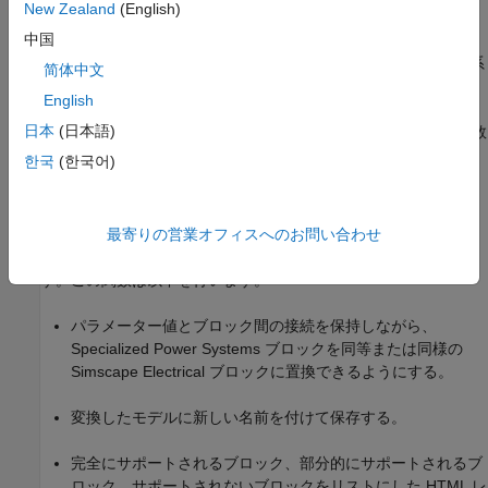
New Zealand
(English)
®
中国
Simulink
Control Design™
、
Simulink Real-Time™
、
Simulink Fault Analyzer™
(非侵入型の故障のモデル化や体系
简体中文
的な故障挿入を行う) などの他のツールと統合する。
English
日本
(日本語)
モデルをアップグレードするには、
関数
spsConversionAssistant
を使用するか、モデルを手動で更新します。
한국
(한국어)
関数の使用
spsConversionAssistant
関数を使用して、Specialized Power
最寄りの営業オフィスへのお問い合わせ
spsConversionAssistant
Systems ブロックを
Simscape Electrical
ブロックに置き換えま
す。この関数は以下を行います。
パラメーター値とブロック間の接続を保持しながら、
Specialized Power Systems ブロックを同等または同様の
Simscape Electrical
ブロックに置換できるようにする。
変換したモデルに新しい名前を付けて保存する。
完全にサポートされるブロック、部分的にサポートされるブ
ロック、サポートされないブロックをリストにした HTML レ