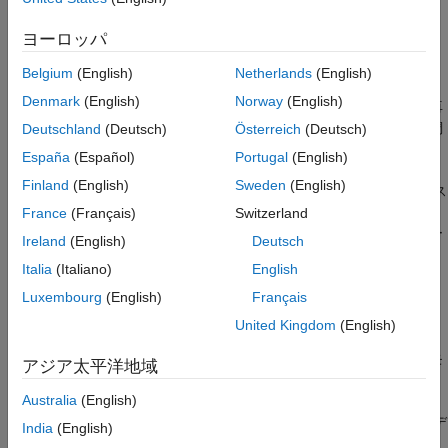
Simscape Electrical
では、以下が可能です。
ヨーロッパ
Simscape テクノロジーを使用して電力系統のモデル化、シ
ミュレーション、解析を行う。
Belgium
(English)
Netherlands
(English)
Denmark
(English)
Norway
(English)
シミュレーション前またはシミュレーション間にモデルを再
コンパイルすることなく変更できる実行時パラメーターを調
Deutschland
(Deutsch)
Österreich
(Deutsch)
整する。
España
(Español)
Portugal
(English)
Finland
(English)
Sweden
(English)
線形システムと線形スイッチド システムの両方、およびデス
クトップ シミュレーションとリアルタイム シミュレーショ
France
(Français)
Switzerland
ンの両方でパフォーマンスを大規模に実現する拡張ソルバー
Ireland
(English)
Deutsch
オプションを選択する。
Italia
(Italiano)
English
方程式の構築を最適化して数値的なロバスト性を向上させ
Luxembourg
(English)
Français
る。
United Kingdom
(English)
単線表現を使用して三相システムをモデル化することで、モ
アジア太平洋地域
デルの構築を高速化し、モデルのレイアウトを向上させる。
Australia
(English)
線形スイッチド システムや非線形半導体スイッチなど、モデ
India
(English)
ルのさまざまなレベルの忠実度を選択する。