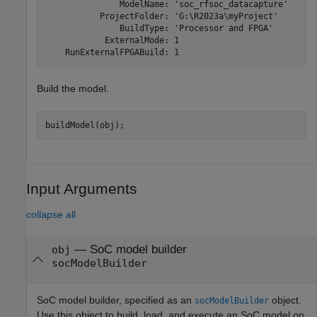
               ModelName: 'soc_rfsoc_datacapture'

           ProjectFolder: 'G:\R2023a\myProject'

               BuildType: 'Processor and FPGA'

            ExternalMode: 1

    RunExternalFPGABuild: 1
Build the model.
buildModel(obj);
Input Arguments
collapse all
—
SoC model builder
obj
socModelBuilder
SoC model builder, specified as an
object.
socModelBuilder
Use this object to build, load, and execute an SoC model on