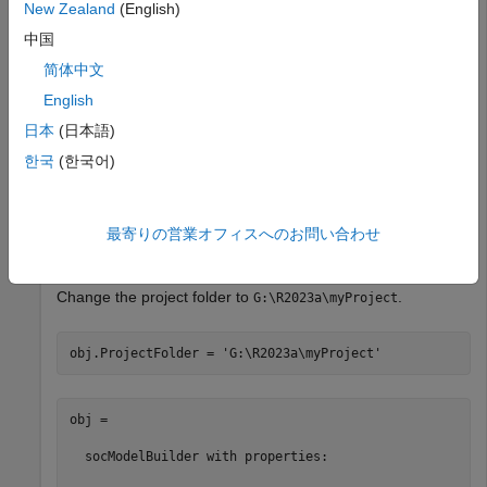
New Zealand
(English)
obj = socModelBuilder(
'soc_rfsoc_datacapture'
,External
中国
简体中文
obj = 

English
日本
(日本語)
  socModelBuilder with properties:

한국
(한국어)
               ModelName: 'soc_rfsoc_datacapture'

           ProjectFolder: 'soc_prj'

               BuildType: 'Processor and FPGA'

            ExternalMode: 1

最寄りの営業オフィスへのお問い合わせ
    RunExternalFPGABuild: 1
Change the project folder to
.
G:\R2023a\myProject
obj.ProjectFolder = 
'G:\R2023a\myProject'
obj = 

  socModelBuilder with properties:
