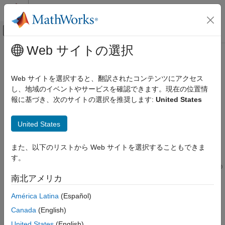
コンテンツへスキップ
MATLAB ヘルプ センター
オフキャンバス ナビゲーション メ
メインコンテンツ
Web サイトの選択
ドキュメンテーションのホーム
buildModel
FPGA, ASIC, and SoC Development
Web サイトを選択すると、翻訳されたコンテンツにアクセス
Build SoC model
し、地域のイベントやサービスを確認できます。現在の位置情
SoC Blockset
Since R2023a
報に基づき、次のサイトの選択を推奨します:
United States
System on Chip (SoC)
collapse all in page
Syntax
buildModel
United States
ON THIS PAGE
buildModel(obj)
また、以下のリストから Web サイトを選択することもできま
Syntax
Description
す。
Description
®
®
builds the SoC model using the Xilinx
Vivado
buildModel(
)
obj
Examples
南北アメリカ
®
®
or Intel
Quartus
tool. The function generates a bitstream for
Input Arguments
your FPGA design and a compiled executable for your software.
América Latina
(Español)
Version History
See Also
Canada
(English)
example
United States
(English)