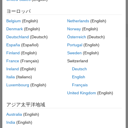
Examples
ヨーロッパ
collapse all
Belgium
(English)
Netherlands
(English)
Build SoC Model Using Command Line Interface
Denmark
(English)
Norway
(English)
Deutschland
(Deutsch)
Österreich
(Deutsch)
®
Use MATLAB
commands to build an SoC model by
España
(Español)
Portugal
(English)
creating and configuring the
object.
socModelBuilder
Finland
(English)
Sweden
(English)
France
(Français)
Switzerland
Set the synthesis tool path to point to an installed Vivado
Design Suite. When you execute this command, use your
Ireland
(English)
Deutsch
own Xilinx Vivado installation path.
Italia
(Italiano)
English
Luxembourg
(English)
Français
hdlsetuptoolpath(
'ToolName'
,
'Xilinx Vivado'
,
'ToolPath'
United Kingdom
(English)
'C:\Xilinx\Vivado\2022.1\bin\vivado.bat'
);
アジア太平洋地域
Create an
object for the
socModelBuilder
SoC model. To run the generated
Australia
(English)
soc_rfsoc_datacapture
software model in external mode, set
to
.
ExternalMode
true
India
(English)