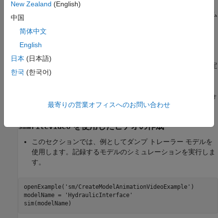
Video Creator で、必要なビデオ パラメーターを指定しま
New Zealand
(English)
す。変更可能なビデオ パラメーターには、ビデオのフレーム
中国
レート、フレーム サイズ、再生速度比およびビデオ ファイ
简体中文
ル形式があります。
English
[Create]
ボタンをクリックします。Video Creator によりモ
日本
(日本語)
デルのアニメーション ビデオが生成され、指定の名前で指定
한국
(한국어)
のフォルダーに保存されます。
モデルのアニメーション ビデオを、書き込み権限のあるフォ
最寄りの営業オフィスへのお問い合わせ
ルダーに保存します。
を使用したビデオの作成
smwritevideo
このセクションでは、例としてダンプ トレーラー モデルを
使用します。記録するモデルのシミュレーションを実行しま
す。
openExample(
'sm/CreateModelAnimationVideoExample'
)

modelName = 
'HydraulicInterface'