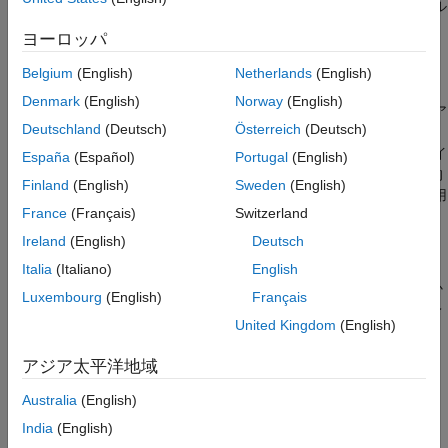
いなければなりません。現在の設定の表示と変更は、[モデル
コンフィギュレーション パラメーター] ウィンドウの
ヨーロッパ
[Simscape Multibody]
、
[Explorer]
タブで行うことができ
ます。
Belgium
(English)
Netherlands
(English)
Denmark
(English)
Norway
(English)
ビデオの視点は常にアクティブ タイルのものになります。ア
Deutschland
(Deutsch)
Österreich
(Deutsch)
クティブ タイルは色付きの境界ボックスで囲まれています。
記録ビデオでモデルの視点を変更するには、アクティブ タイ
España
(Español)
Portugal
(English)
ルの視点を変更しなければなりません。移動する点には動的
Finland
(English)
Sweden
(English)
カメラを使用し、静止した視点にはグローバル カメラを使用
France
(Français)
Switzerland
します。
Ireland
(English)
Deutsch
Video Creator を使用したビデオの作成
Italia
(Italiano)
English
記録するモデルのシミュレーションを実行します。モデルか
Luxembourg
(English)
Français
ら生成されるアニメーションやビデオは、モデルのシミュレ
United Kingdom
(English)
ーション データを基にしています。
アジア太平洋地域
Multibody Explorer の
[Apps]
セクションで、
[Video
Creator]
を選択します。Video Creator はモデルの可視化に
Australia
(English)
依存します。
India
(English)