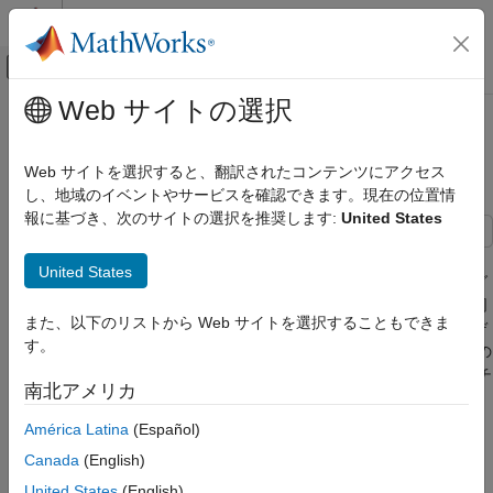
コンテンツへスキップ
MATLAB ヘルプ センター
オフキャンバス ナビゲーション メ
メインコンテンツ
Web サイトの選択
ドキュメンテーションのホーム
モデルのアニメーション ビデオの
物理モデリング
作成
Web サイトを選択すると、翻訳されたコンテンツにアクセス
し、地域のイベントやサービスを確認できます。現在の位置情
Simscape Multibody
報に基づき、次のサイトの選択を推奨します:
United States
シミュレーションと解析
モデルのアニメーション ビデオは、
Video Creator
ツールを使用
モデルのアニメーション ビデオの作成
United States
して対話形式で作成するか、
関数を使用してプログ
smwritevideo
項目一覧
ラムによって作成することができます。このツールと関数は、同
また、以下のリストから Web サイトを選択することもできま
ビデオを作成する前に
じタスクを実行する等価な方法を提供します。より直感的にビデ
す。
オを構成し作成するにはツールを使用します。コマンド ラインの
Video Creator を使用したビデオの作成
ワークフローで、モデルのシミュレーション後にビデオ キャプチ
smwritevideo を使用したビデオの作成
南北アメリカ
ャを自動化するには、関数を使用します。
参考
América Latina
(Español)
ビデオを作成する前に
Canada
(English)
Multibody Explorer はモデルの更新時に開くよう設定されて
United States
(English)