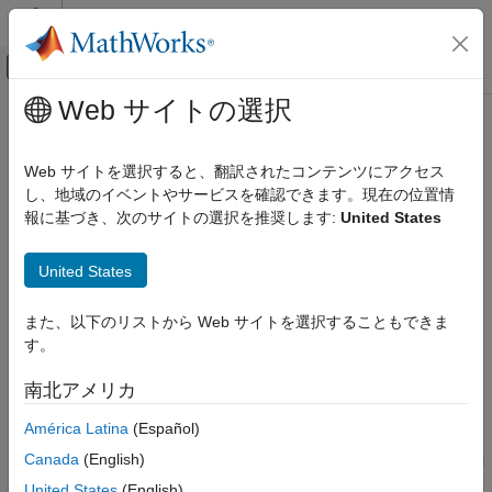
コンテンツへスキップ
MATLAB ヘルプ センター
オフキャンバス ナビゲーション メ
メインコンテンツ
Web サイトの選択
ドキュメンテーションのホーム
getAssessmentResults
検証、妥当性確認、テスト
Web サイトを選択すると、翻訳されたコンテンツにアクセス
Class:
sltest.testmanager.TestCaseResult
し、地域のイベントやサービスを確認できます。現在の位置情
Simulink Test
Namespace:
sltest.testmanager
報に基づき、次のサイトの選択を推奨します:
United States
getAssessmentResults
Get logical and temporal assessment results for test case result
United States
ON THIS PAGE
Since R2023b
Syntax
expand all in page
また、以下のリストから Web サイトを選択することもできま
Description
Syntax
す。
Input Arguments
resultSets = getAssessmentResults(result)
Output Arguments
南北アメリカ
Examples
Description
América Latina
(Español)
Version History
See Also
Canada
(English)
returns the logical
= getAssessmentResults(
)
resultSets
result
and temporal assessment results for the specified test case
United States
(English)