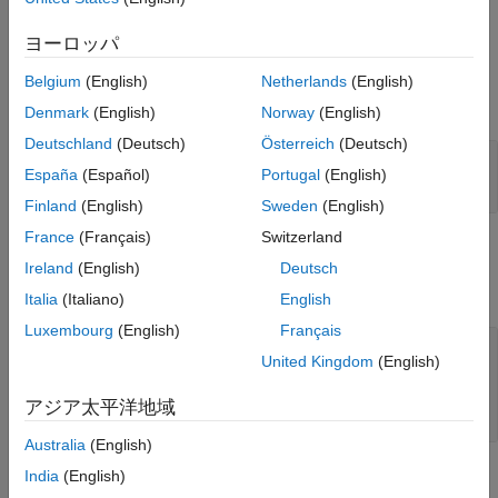
result.
ヨーロッパ
Input Arguments
Belgium
(English)
Netherlands
(English)
expand all
Denmark
(English)
Norway
(English)
Deutschland
(Deutsch)
Österreich
(Deutsch)
—
Test case result
result
España
(Español)
Portugal
(English)
object
sltest.testmanager.TestCaseResult
Finland
(English)
Sweden
(English)
France
(Français)
Switzerland
Output Arguments
Ireland
(English)
Deutsch
expand all
Italia
(Italiano)
English
Luxembourg
(English)
Français
— Assessment result sets
resultSets
United Kingdom
(English)
array of
sltest.testmanager.AssessmentResultSet
アジア太平洋地域
objects
Australia
(English)
Examples
India
(English)