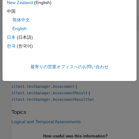
New Zealand
(English)
expand all
中国
简体中文
Get and Review Assessment Results
English
日本
(日本語)
Version History
한국
(한국어)
Introduced in R2023b
See Also
最寄りの営業オフィスへのお問い合わせ
Classes
|
sltest.testmanager.Assessment
|
sltest.testmanager.AssessmentResult
sltest.testmanager.AssessmentResultSet
Topics
Logical and Temporal Assessments
How useful was this information?