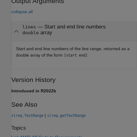
Output Arguments
collapse all
— Start and end line numbers
lines
array
double
Start and end line numbers of the line range, returned as a
double array of the form
.
[start end]
Version History
Introduced in R2022b
See Also
|
slreq.TextRange
slreq.getTextRange
Topics