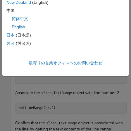
New Zealand
(English)
cr = slreq.getTextRange(file,3);
中国
简体中文
Get the line numbers associated with the
slreq.TextRange
English
object.
日本
(日本語)
한국
(한국어)
lines = getLineRange(cr)
最寄りの営業オフィスへのお問い合わせ
lines = 
1×2
    3    3

Associate the
object with line number 2.
slreq.TextRange
setLineRange(cr,2)
Confirm that the
object is associated with
slreq.TextRange
the line by getting the text contents of the line range.