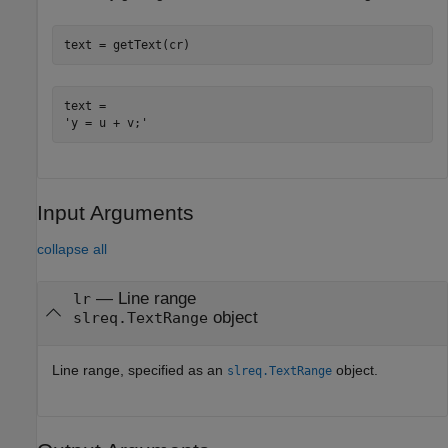
text = getText(cr)
text = 

Input Arguments
collapse all
—
Line range
lr
object
slreq.TextRange
Line range, specified as an
object.
slreq.TextRange