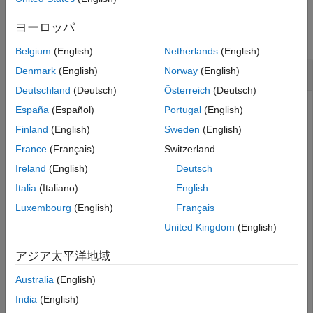
Description
Examples
Examples
ヨーロッパ
collapse all
Input Arguments
Belgium
(English)
Netherlands
(English)
Output Arguments
Modify Line Numbers for Line Ranges
Version History
Denmark
(English)
Norway
(English)
See Also
Deutschland
(Deutsch)
Österreich
(Deutsch)
España
(Español)
Portugal
(English)
This example shows how to modify line numbers for an
Finland
(English)
Sweden
(English)
object.
slreq.TextRange
France
(Français)
Switzerland
Ireland
(English)
Deutsch
Open the
code file and load the
myAdd
myAddRequirements
requirement set.
Italia
(Italiano)
English
Luxembourg
(English)
Français
file = 
"myAdd.m"
;

United Kingdom
(English)
open(file);

slreq.load(
"myAddRequirements"
);
アジア太平洋地域
Australia
(English)
Get the
object associated with the third line
slreq.TextRange
in the
function.
myAdd
India
(English)