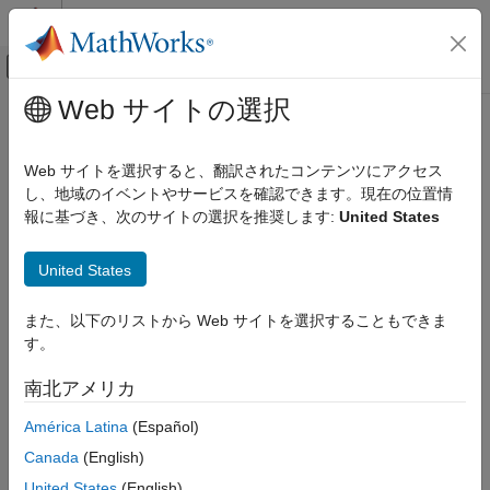
コンテンツへスキップ
MATLAB ヘルプ センター
オフキャンバス ナビゲーション メ
メインコンテンツ
Web サイトの選択
ドキュメンテーションのホーム
getLineRange
システムズ エンジニアリング
Web サイトを選択すると、翻訳されたコンテンツにアクセス
検証、妥当性確認、テスト
Get line numbers for line range
し、地域のイベントやサービスを確認できます。現在の位置情
Since R2022b
報に基づき、次のサイトの選択を推奨します:
United States
Requirements Toolbox
collapse all in page
Link Requirements
United States
Create Requirement Links
Syntax
Requirements Toolbox
また、以下のリストから Web サイトを選択することもできま
lines = getLineRange(lr)
Link Requirements
す。
Description
Track and Visualize Links
南北アメリカ
returns the line numbers for the line
= getLineRange(
)
lines
lr
getLineRange
range
.
lr
América Latina
(Español)
ON THIS PAGE
Canada
(English)
example
Syntax
United States
(English)