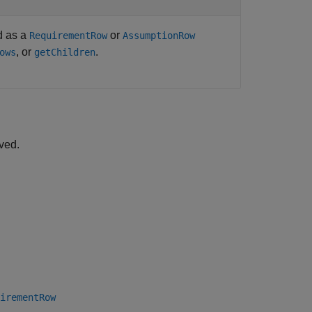
d as a
or
RequirementRow
AssumptionRow
, or
.
ows
getChildren
oved.
irementRow