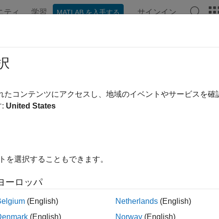
ニティ
学習
サインイン
MATLAB を入手する
ンテーション
例
関数
ブロック
アプリ
Videos
oveRow
択
 Requirements Table block row
されたコンテンツにアクセスし、地域のイベントやサービスを
R2022a
:
United States
e all in page
ax
Row(reqTable,row)
イトを選択することもできます。
ription
ヨーロッパ
removes the row specified by
in the
Requi
Row(
,
)
row
reqTable
row
Belgium
(English)
Netherlands
(English)
le
Denmark
(English)
Norway
(English)