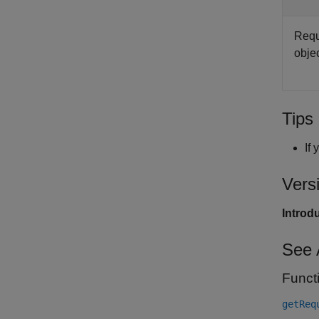
Requ
objec
Tips
If
Vers
Introd
See 
Funct
getReq