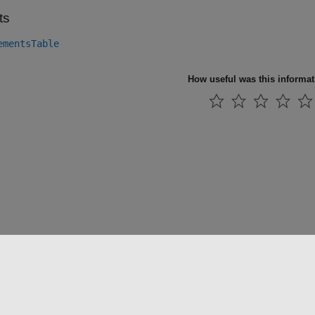
ts
ementsTable
How useful was this informa
法コピー防止
アプリケーション ステータス
お問い合わせ