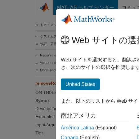
コンテンツへスキップ
MATLAB ヘルプ センター
コミュ
ドキュメ
ドキュメンテーションのホーム
システムズ エンジニアリング
rem
Web サイトの選
検証、妥当性確認、テスト
Requirements Toolbox
Remove
Web サイトを選択すると、翻訳
Author and Validate Requirements
Since 
き、次のサイトの選択を推奨します
Model and Validate Requirements
collaps
Synt
removeRow
United States
ON THIS PAGE
remove
Syntax
また、以下のリストから Web サ
Desc
Description
南北アメリカ
Examples
remove
Input Arguments
América Latina
(Español)
examp
Tips
Canada
(English)