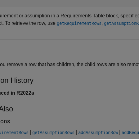
irement or assumption in a
Requirements Table
block, specifie
t. To retrieve the row, use
,
getRequirementRows
getAssumptionR
 you remove a row that has children, the child rows are also rem
ion History
uced in R2022a
Also
ions
|
|
|
uirementRows
getAssumptionRows
addAssumptionRow
addRequ