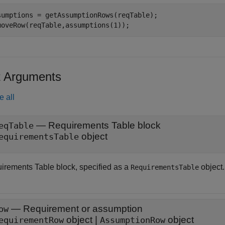
sumptions = getAssumptionRows(reqTable);

moveRow(reqTable,assumptions(1));
t Arguments
e all
—
Requirements Table block
eqTable
object
equirementsTable
irements Table
block, specified as a
object.
RequirementsTable
—
Requirement or assumption
ow
object
|
object
equirementRow
AssumptionRow