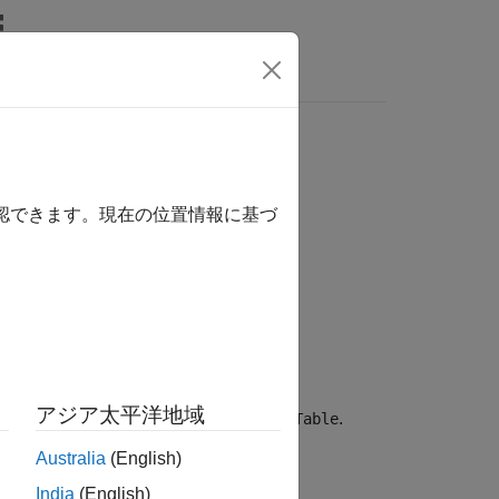
Answers
確認できます。現在の位置情報に基づ
アジア太平洋地域
rements Table
block, specified by
.
reqTable
Australia
(English)
India
(English)