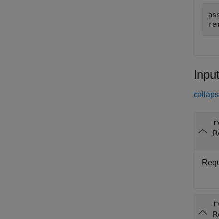
as
re
Inpu
collaps
r
R
Requ
r
R