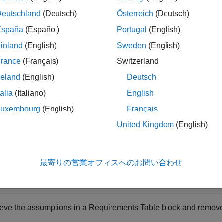
ples
Deutschland
(Deutsch)
Österreich
(Deutsch)
España
(Español)
Portugal
(English)
e all
inland
(English)
Sweden
(English)
emove Requirement from
Requirements Table
Bloc
France
(Français)
Switzerland
reland
(English)
Deutsch
ieve the requirements in a
Requirements Table
block and remove 
talia
(Italiano)
English
Luxembourg
(English)
Français
quirements = getRequirementRows(reqTable);

United Kingdom
(English)
moveRow(reqTable,requirements(1));
最寄りの営業オフィスへのお問い合わせ
emove Assumption from
Requirements Table
Block
ieve the assumptions in a
Requirements Table
block and remove 