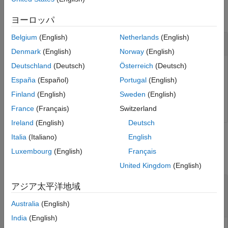
setTargetTimezone
collapse all
ON THIS PAGE
ヨーロッパ
Syntax
Belgium
(English)
Netherlands
(English)
Set Target Computer Time Zone
Description
Denmark
(English)
Norway
(English)
Examples
Deutschland
(Deutsch)
Österreich
(Deutsch)
Input Arguments
Set the target computer time zone.
Version History
España
(Español)
Portugal
(English)
See Also
Finland
(English)
Sweden
(English)
setTargetTimezone(tg,
'America/New_York'
);
France
(Français)
Switzerland
Ireland
(English)
Deutsch
Italia
(Italiano)
English
Input Arguments
Luxembourg
(English)
Français
collapse all
United Kingdom
(English)
—
Object that represents target
target_object
アジア太平洋地域
computer
object
Target
Australia
(English)
India
(English)