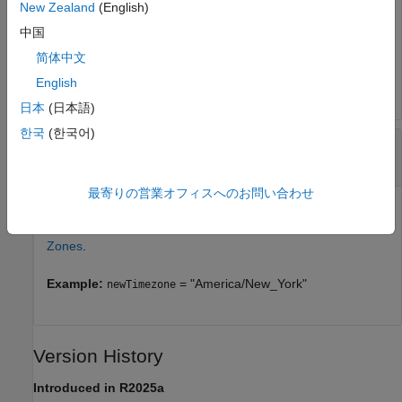
Object that represents target computer, specified as a
New Zealand
(English)
object. The object provides access to methods that
Target
中国
manipulate the target computer properties.
简体中文
Example:
tg
English
日本
(日本語)
한국
(한국어)
—
New time zone
newTimezone
''
|
character vector
|
string scalar
最寄りの営業オフィスへのお問い合わせ
Time zone, specified as a character vector or string scalar.
For more information about time zones, see
Specify Time
Zones
.
Example:
= "America/New_York"
newTimezone
Version History
Introduced in R2025a