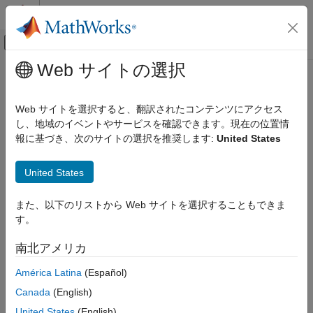
コンテンツへスキップ
MATLAB ヘルプ センター
オフキャンバス ナビゲーション メ
メインコンテンツ
Web サイトの選択
ドキュメンテーションのホーム
setTargetTimezone
Real-Time Simulation and Testing
Web サイトを選択すると、翻訳されたコンテンツにアクセス
Set target computer time zone preference
し、地域のイベントやサービスを確認できます。現在の位置情
Simulink Real-Time
Since R2025a
報に基づき、次のサイトの選択を推奨します:
United States
System Configuration
collapse all in page
Syntax
Simulink Real-Time
United States
Model Preparation for Real-Time Execution
setTargetTimezone(target_object,newTimezone)
Communication Protocol Blocks
また、以下のリストから Web サイトを選択することもできま
Description
Precision Time Protocol (PTP) Blocks
す。
configures the
setTargetTimezone(
,
)
target_object
newTimezone
Simulink Real-Time
南北アメリカ
time zone setting on the target computer.
Create and Execute Real-Time Application
América Latina
(Español)
Through Simulink Editor Real-Time Tab
example
Run Simulink Real-Time Application
Canada
(English)
Examples
United States
(English)