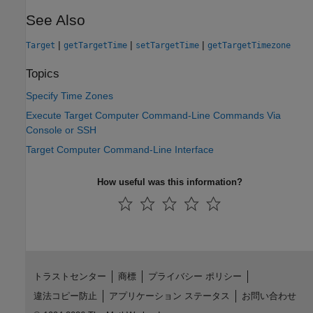
See Also
|
|
|
Target
getTargetTime
setTargetTime
getTargetTimezone
Topics
Specify Time Zones
Execute Target Computer Command-Line Commands Via
Console or SSH
Target Computer Command-Line Interface
How useful was this information?
トラストセンター
商標
プライバシー ポリシー
違法コピー防止
アプリケーション ステータス
お問い合わせ