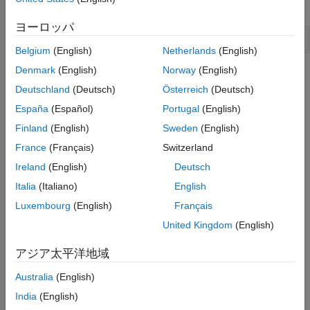
Design Verifier™ を設定します。
ヨーロッパ
open_system(
'sldvdemo_cruise_control_fxp_verification'
Belgium
(English)
Netherlands
(English)
Denmark
(English)
Norway
(English)
Deutschland
(Deutsch)
Österreich
(Deutsch)
España
(Español)
Portugal
(English)
Finland
(English)
Sweden
(English)
France
(Français)
Switzerland
Ireland
(English)
Deutsch
Italia
(Italiano)
English
Luxembourg
(English)
Français
United Kingdom
(English)
アジア太平洋地域
Australia
(English)
India
(English)