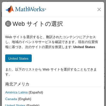
コンテンツへスキップ
MATLAB ヘルプ センター
オフキャンバス ナビゲーション メ
メインコンテンツ
Web サイトの選択
ドキュメンテーションのホーム
ブロック置換による固定小数点のク
検証、妥当性確認、テスト
ルーズ コントロールのプロパティ
Web サイトを選択すると、翻訳されたコンテンツにアクセス
証明ワークフロー
し、地域のイベントやサービスを確認できます。現在の位置情
Simulink Design Verifier
報に基づき、次のサイトの選択を推奨します:
United States
設計要件の指定と検証
ブロック置換による固定小数点のクルーズ
United States
コントロールのプロパティ証明ワークフロー
この例では、固定小数点のクルーズ コントロール アルゴリズム
によるプロパティの証明方法を示します。これは、モデル参照を
また、以下のリストから Web サイトを選択することもできま
使用して設計モデルを参照するため、元の設計モデルは変更され
す。
ません。ブロック置換ルールにより、オーバーフローが可能かど
うかをチェックするプロパティが指定されます。検証サブシステ
南北アメリカ
ムにより、プロパティ証明中の速度入力の範囲に対する仮定が指
定されます。このモデルは、参照モデルで固定小数点 PI コント
América Latina
(Español)
ローラーの Outport を接続する Sum ブロックにブロック置換を
Canada
(English)
適用し、オーバーフローを示す反例が返されるように Simulink®
United States
(English)