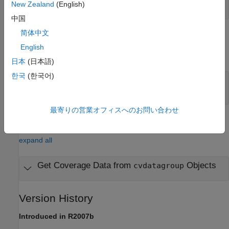
"ModelRefTopPIL"
New Zealand
(English)
中国
简体中文
Output Arguments
English
expand all
日本
(日本語)
한국
(한국어)
— Coverage data
covData
object | cell array
cvdata
最寄りの営業オフィスへのお問い合わせ
Examples
expand all
Get Coverage Data from
Objects
cvdatagroup
Version History
Introduced in R2007b