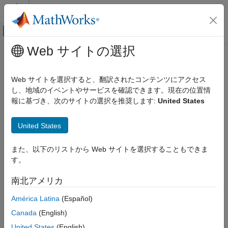
コンテンツへスキップ
MATLAB ヘルプ センター
オフキャンバス ナビゲーション メ
メインコンテンツ
Web サイトの選択
ドキュメンテーションのホーム
get
検証、妥当性確認、テスト
Web サイトを選択すると、翻訳されたコンテンツにアクセス
Class:
cv.cvdatagroup
し、地域のイベントやサービスを確認できます。現在の位置情
Simulink Coverage
Namespace:
cv
報に基づき、次のサイトの選択を推奨します:
United States
Manage Coverage Data
Get specified
object in
cvdata
cvdatagroup
get
United States
ON THIS PAGE
expand all in page
また、以下のリストから Web サイトを選択することもできま
Syntax
Syntax
す。
Description
covData = get(cvdg,dataName)
Input Arguments
南北アメリカ
covData = get(cvdg,dataName,simMode)
Output Arguments
Description
América Latina
(Español)
Examples
Version History
Canada
(English)
returns one or more
= get(
,
)
cvdata
covData
cvdg
dataName
See Also
objects in the
object
that correspond to the
cv.cvdatagroup
cvdg
United States
(English)