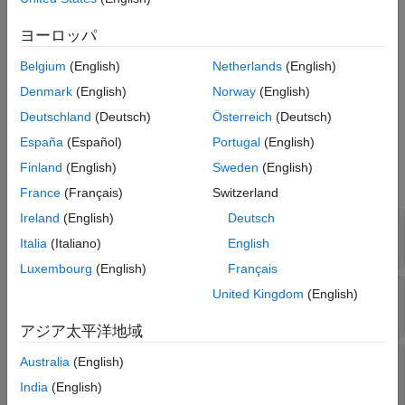
model or file specified in
.
returns multiple
dataName
get
cvdata
objects if you simulate the same model reference with multiple
ヨーロッパ
different simulation modes.
Belgium
(English)
Netherlands
(English)
returns the
= get(
,
,
)
cvdata
covData
cvdg
dataName
simMode
Denmark
(English)
Norway
(English)
object or objects that have the simulation mode
.
simMode
Deutschland
(Deutsch)
Österreich
(Deutsch)
España
(Español)
Portugal
(English)
Input Arguments
Finland
(English)
Sweden
(English)
expand all
France
(Français)
Switzerland
Ireland
(English)
Deutsch
—
Coverage data group
cvdg
object
cv.cvdatagroup
Italia
(Italiano)
English
Luxembourg
(English)
Français
—
Name of coverage data
dataName
United Kingdom
(English)
character array
|
string array
アジア太平洋地域
—
Simulation mode
simMode
Australia
(English)
|
|
|
|
"Normal"
"SIL"
"PIL"
"ModelRefSIL"
India
(English)
|
|
"ModelRefPIL"
"ModelRefTopSIL"