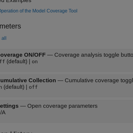
ed Examples
Operation of the Model Coverage Tool
meters
all
overage ON/OFF
—
Coverage analysis toggle butt
(default) |
ff
on
umulative Collection
—
Cumulative coverage toggl
(default) |
n
off
ettings
—
Open coverage parameters
/A