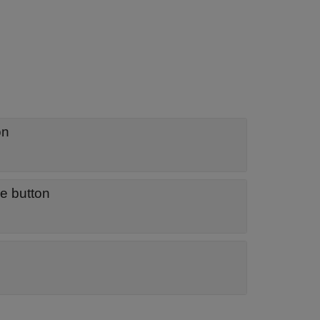
on
e button