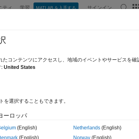
ニティ
学習
サインイン
MATLAB を入手する
ンテーション
例
関数
モデル設定
アプリ
Videos
erage Analyzer
択
e, view, and manage coverage data for
Simulink
models
されたコンテンツにアクセスし、地域のイベントやサービスを
:
United States
all in page
ription
e
Coverage Analyzer
app to interactively perform coverage anal
イトを選択することもできます。
®
e results, and manage coverage data for Simulink
models.
ヨーロッパ
 the Coverage Analyzer App
Belgium
(English)
Netherlands
(English)
Simulink toolstrip, on the
Apps
tab, under
Model Verification, V
Denmark
(English)
Norway
(English)