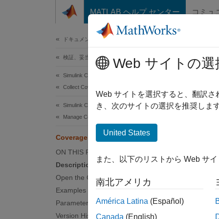
コンテンツへスキップ
MATLAB ヘルプ センター
コミュ
ドキュメ
ドキュメンテーションのホーム
検証、妥当性確認、テスト
Cov
Web サイトの選
Simulink Coverage
Collect Coverage for Models
Analyz
Web サイトを選択すると、翻訳
き、次のサイトの選択を推奨します
Simulink Coverage
expand 
Manage Coverage Data
Desc
United States
Coverage Analyzer
Use th
ON THIS PAGE
また、以下のリストから Web サ
coverag
Description
Open the Coverage Analyzer App
南北アメリカ
Open
Examples
América Latina
(Español)
Parameters
In the 
Version History
Canada
(English)