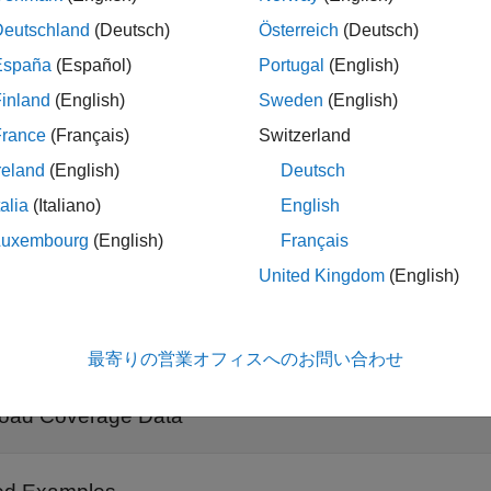
ples
Deutschland
(Deutsch)
Österreich
(Deutsch)
España
(Español)
Portugal
(English)
all
inland
(English)
Sweden
(English)
nalyze Model Coverage
France
(Français)
Switzerland
reland
(English)
Deutsch
iew Model Coverage Results
talia
(Italiano)
English
Luxembourg
(English)
Français
pen the
Coverage Results Explorer
United Kingdom
(English)
reate Coverage Reports
最寄りの営業オフィスへのお問い合わせ
oad Coverage Data