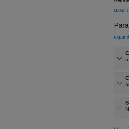
Relat
Basic 
Para
expand 
C
o
C
o
S
N