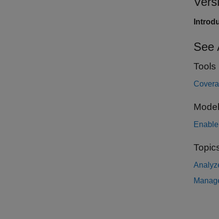
Vers
Introd
See 
Tools
Covera
Model
Enable
Topic
Analyz
Manage