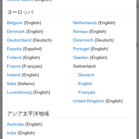
Discrete-Time Integrator
ブロックについて、以下に該当している
ヨーロッパ
かどうかがチェックされます。
Belgium
(English)
Netherlands
(English)
ブロック パラメーター
[出力を制限する]
が選択されてい
Denmark
(English)
Norway
(English)
る。
Deutschland
(Deutsch)
Österreich
(Deutsch)
データ型が
の
オブジェクトまたは
auto
Simulink.Parameter
España
(Español)
Portugal
(English)
オブジェクトを使用して飽和制限が定義され
MPT.Parameter
Finland
(English)
Sweden
(English)
ている。
France
(Français)
Switzerland
®
このチェックには
Simulink
Check™
ライセンスが必要です。
Ireland
(English)
Deutsch
チェックのパラメーター化
Italia
(Italiano)
English
Luxembourg
(English)
Français
MAB モデリング ガイドラインはサブ ID を 1 つのみ提供するた
め、このチェックにはサブチェックは含まれません。
United Kingdom
(English)
参考として、NA-MAAB および JMAAB モデリング標準組織で使
アジア太平洋地域
用が推奨されている MAB ガイドライン サブ ID は以下のとおり
Australia
(English)
です。
India
(English)
NA-MAAB — a