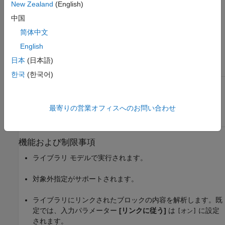
New Zealand
(English)
中国
JMAAB — a
简体中文
結果と推奨アクション
English
ガイドライン サブ
日本
(日本語)
ID
条件
推奨アクション
한국
(한국어)
jc_0627_a:
ブロック パラメー
Discrete-Time
Discrete-Time
ター
[出力を制限
Integrator
のブロ
Integrator ブロッ
する]
がオフにな
ック パラメーター
最寄りの営業オフィスへのお問い合わせ
クの飽和制限の設
っている。
[出力を制限する]
定をチェック
を選択します。
機能および制限事項
ライブラリ モデルで実行されます。
対象外指定がサポートされます。
ライブラリにリンクされたブロックの内容を解析します。既
定では、入力パラメーター
[リンクに従う]
は
に設定
[オン]
されます。