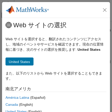
コンテンツへスキップ
MATLAB ヘルプ センター
オフキャンバス ナビゲーション メ
メインコンテンツ
Web サイトの選択
ドキュメンテーションのホーム
Discrete-Time Integrator ブロックの
検証、妥当性確認、テスト
使用のチェック
Web サイトを選択すると、翻訳されたコンテンツにアクセス
し、地域のイベントやサービスを確認できます。現在の位置情
Simulink Check
報に基づき、次のサイトの選択を推奨します:
United States
チェック ID
:
mathworks.jmaab_v6.jc_0627
Discrete-Time Integrator ブロックの使用の
チェック
United States
ガイドライン
: jc_0627: Discrete-Time Integrator ブロックの使用
項目一覧
方法
説明
また、以下のリストから Web サイトを選択することもできま
MAB v6.0
チェックのパラメーター化
す。
結果と推奨アクション
JMAAB v6.0
南北アメリカ
機能および制限事項
参考
América Latina
(Español)
説明
Canada
(English)
Discrete-Time Integrator
ブロックの使用をチェックします。
United States
(English)