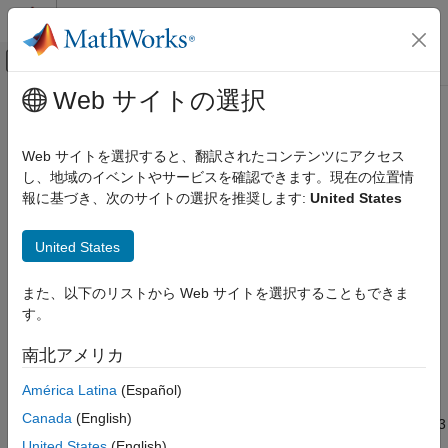
コンテンツへスキップ
MATLAB ヘルプ センター
オフキャンバス ナビゲーション メ
メインコンテンツ
Web サイトの選択
ドキュメンテーションのホーム
Speaker
Simulink
Web サイトを選択すると、翻訳されたコンテンツにアクセス
Simulink Supported Hardware
Play tune from EV3 speaker
し、地域のイベントやサービスを確認できます。現在の位置情
LEGO MINDSTORMS EV3 Hardware
報に基づき、次のサイトの選択を推奨します:
United States
Modeling
expand all in page
Libraries:
United States
Speaker
Simulink Support Package for LEGO
MINDSTORMS EV3 Hardware
ON THIS PAGE
また、以下のリストから Web サイトを選択することもできま
Description
す。
Description
Ports
南北アメリカ
Parameters
Add-On Required:
This feature requires the
Simulink Support
Version History
Package for LEGO MINDSTORMS EV3 Hardware
add-on.
América Latina
(Español)
See Also
Canada
(English)
Use the
Speaker
block to play tones from the speaker in the EV3
brick. To play a tone, set the speaker volume and frequency to
United States
(English)