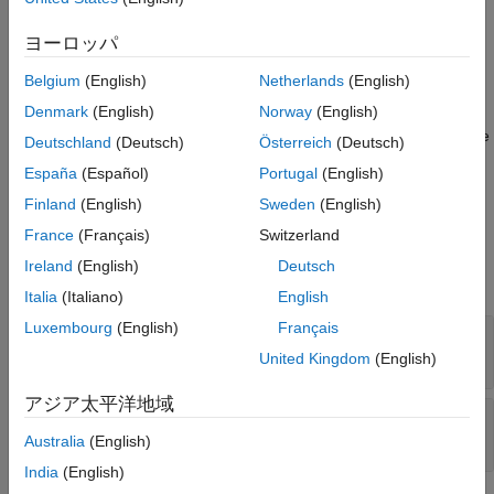
values that are audible.
ヨーロッパ
This block converts the data type of the values it receives. You
Belgium
(English)
Netherlands
(English)
do not need to convert the data type of the input signal.
Denmark
(English)
Norway
(English)
During simulations without hardware, this block emits zeros. See
Deutschland
(Deutsch)
Österreich
(Deutsch)
Block Produces Zeros or Does Nothing in Simulation
.
España
(Español)
Portugal
(English)
Ports
Finland
(English)
Sweden
(English)
France
(Français)
Switzerland
Input
Ireland
(English)
Deutsch
expand all
Italia
(Italiano)
English
Luxembourg
(English)
Français
Freq
—
Tone frequency
integer
United Kingdom
(English)
アジア太平洋地域
Vol
—
Tone volume
integer
Australia
(English)
India
(English)