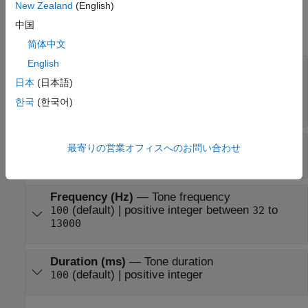
New Zealand
(English)
Parameters
中国
expand all
简体中文
English
Input mode
—
Accept frequency or volume of
tone
日本
(日本語)
(default) |
Frequency and volume
Frequency
한국
(한국어)
|
only
Volume only
Volume (0 - 100)
—
Tone volume
最寄りの営業オフィスへのお問い合わせ
(default) | positive integer between
to
50
0
100
Frequency (Hz)
—
Tone frequency
(default) | positive integer between
to
100
32
13000
Duration (ms)
—
Tone duration
(default) | positive integer
100