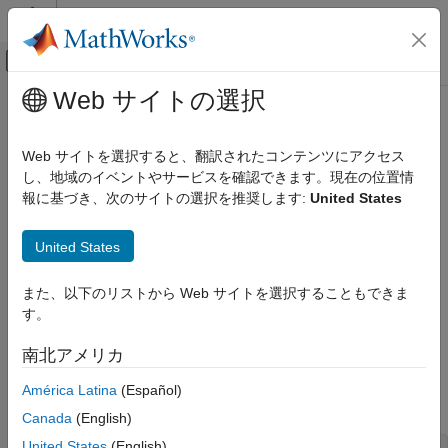
コンテンツへスキップ
MATLAB ヘルプ センター
オフキャンバス ナビゲーション メ
メインコンテンツ
Web サイトの選択
ドキュメンテーションのホーム
Set Output Port Properties
Simulink
Web サイトを選択すると、翻訳されたコンテンツにアクセス
Simulink Supported Hardware
し、地域のイベントやサービスを確認できます。現在の位置情
Arduino Hardware
Step 5 of 6 in
Create a Digital Read Block
報に基づき、次のサイトの選択を推奨します:
United States
Custom Sensor and Device Driver Blocks
Device Driver Blocks
4
United States
5
Set Output Port Properties
また、以下のリストから Web サイトを選択することもできま
6
ON THIS PAGE
す。
See Also
南北アメリカ
The
reference System object™ contains a common
Source.m
default implementation of the methods that define the block's
América Latina
(Español)
output port properties.
Canada
(English)
United States
(English)