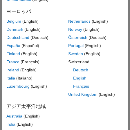
methods
 (Access=protected)

%% Define output properties
ヨーロッパ
...
Belgium
(English)
Netherlands
(English)
function
 num = getNumOutputsImpl(~)

        num = 1;

Denmark
(English)
Norway
(English)
end
Deutschland
(Deutsch)
Österreich
(Deutsch)
function
 varargout = isOutputFixedSizeImpl(~,~)

España
(Español)
Portugal
(English)
        varargout{1} = true;

end
Finland
(English)
Sweden
(English)
function
 varargout = isOutputComplexImpl(~)

France
(Français)
Switzerland
        varargout{1} = false;

Ireland
(English)
Deutsch
end
Italia
(Italiano)
English
function
 varargout = getOutputSizeImpl(~)

        varargout{1} = [1,1];

Luxembourg
(English)
Français
end
United Kingdom
(English)
function
 varargout = getOutputDataTypeImpl(~)

        varargout{1} = 'double';

アジア太平洋地域
end
Australia
(English)
...
India
(English)
end