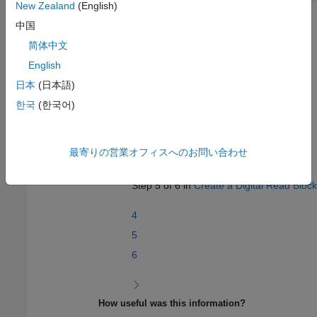
New Zealand
(English)
For the
System object, the default values do not
DigitalRead
中国
require modification.
简体中文
English
In the next section, you will
Test System Object
.
日本
(日本語)
See Also
한국
(한국어)
Create a Digital Read Block
|
Specify the Initialization, Output,
and Termination
|
Test System Object
最寄りの営業オフィスへのお問い合わせ
Step 5 of 6 in
Create a Digital Read Block
4
5
6
How useful was this information?