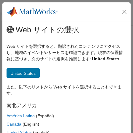
コンテンツへスキップ
MATLAB ヘルプ センター
オフキャンバス ナビゲーション メ
メインコンテンツ
Web サイトの選択
ドキュメンテーションのホーム
Select System Object Template
Simulink
Web サイトを選択すると、翻訳されたコンテンツにアクセス
Simulink Supported Hardware
し、地域のイベントやサービスを確認できます。現在の位置情
Arduino Hardware
Step 3 of 8 in
Create Custom Device Driver Block for Arduino
報に基づき、次のサイトの選択を推奨します:
United States
Custom Sensor and Device Driver Blocks
Library
Device Driver Blocks
United States
2
Select System Object Template
3
また、以下のリストから Web サイトを選択することもできま
す。
4
南北アメリカ
System objects are used to define the behavior of device driver
América Latina
(Español)
blocks. Follow these steps to create a customized System
Canada
(English)
object™ by modifying the System object template.
United States
(English)