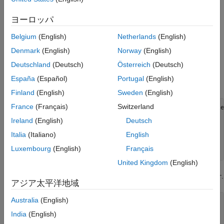
®
In the MATLAB
editor, open the template system object
class file,
.
ヨーロッパ
Source.m
Belgium
(English)
Netherlands
(English)
Save a copy of the class file and rename it as
.
Denmark
(English)
Norway
(English)
colorSensor.m
Deutschland
(Deutsch)
Österreich
(Deutsch)
Open the
file and change the class name to
colorSensor.m
España
(Español)
Portugal
(English)
.
colorSensor
Finland
(English)
Sweden
(English)
France
(Français)
Switzerland
classdef
 colorSensor < realtime.internal.SourceSample
        & coder.ExternalDependency 
...
Ireland
(English)
Deutsch
        & matlab.system.mixin.Propagates 
...
        & matlab.system.mixin.CustomIcon

Italia
(Italiano)
English
...
Luxembourg
(English)
Français
end
United Kingdom
(English)
Change the name of the constructor method to
.
colorSensor
アジア太平洋地域
Australia
(English)
methods
% Constructor
India
(English)
function
 obj = colorSensor(varargin)
