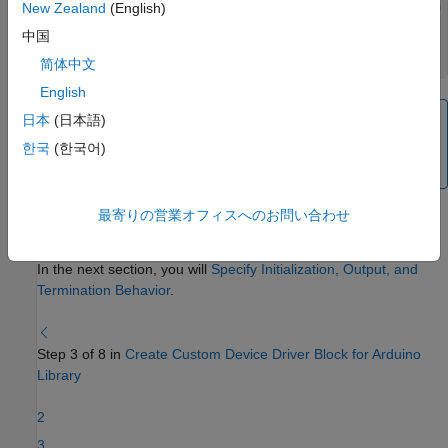
 % Support name-value pair arguments when 
New Zealand
(English)
            setProperties(obj,nargin,varargin{:});

中国
end
end
简体中文
English
Note
日本
(日本語)
A MATLAB class requires the class name,
한국
(한국어)
constructor, and file to be identical.
最寄りの営業オフィスへのお問い合わせ
Save the changes to
.
colorSensor.m
In the next section, you will
Specify Initialization, Output, and
Termination Behavior
.
Step 3 of 8 in
Create Custom Device Driver Block for Arduino
Library
2
3