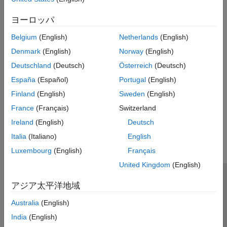
Default:
7
ヨーロッパ
Programmatic Use
Belgium
(English)
Netherlands
(English)
No programmatic use is available.
Denmark
(English)
Norway
(English)
Deutschland
(Deutsch)
Österreich
(Deutsch)
Version History
España
(Español)
Portugal
(English)
Introduced in R2019b
Finland
(English)
Sweden
(English)
France
(Français)
Switzerland
How useful was this information?
Ireland
(English)
Deutsch
Italia
(Italiano)
English
Luxembourg
(English)
Français
United Kingdom
(English)
トラストセンター
商標
プライバシー ポリシー
アジア太平洋地域
違法コピー防止
アプリケーション ステータス
お問い合わせ
Australia
(English)
© 1994-2026 The MathWorks, Inc.
India
(English)