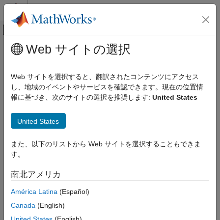
コンテンツへスキップ
MATLAB ヘルプ センター
オフキャンバス ナビゲーション メ
メインコンテンツ
Web サイトの選択
ドキュメンテーションのホーム
Interrupt Pin
Simulink
Web サイトを選択すると、翻訳されたコンテンツにアクセス
Simulink Supported Hardware
SPI pin on the hardware to which the CAN shield is connected
し、地域のイベントやサービスを確認できます。現在の位置情
Arduino Hardware
報に基づき、次のサイトの選択を推奨します:
United States
Peripherals
Model Configuration Pane:
Hardware Implementation /
Hardware board settings / Target hardware resources / CAN
Communication Protocols
United States
properties
CAN
また、以下のリストから Web サイトを選択することもできま
Description
Interrupt Pin
す。
ON THIS PAGE
Specify the SPI pin on the hardware to which the CAN shield is
南北アメリカ
Description
connected.
Settings
América Latina
(Español)
Settings
Programmatic Use
Canada
(English)
Version History
|
|
7
2
12
United States
(English)