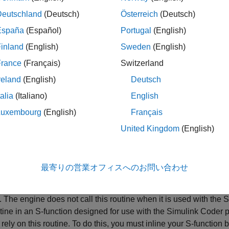
Deutschland
(Deutsch)
Österreich
(Deutsch)
ssParameters(s)

España
(Español)
Portugal
(English)
inland
(English)
Sweden
(English)
ments
France
(Français)
Switzerland
reland
(English)
Deutsch
e of
class representing the Level
Simulink.MSFcnRunTimeBlock
talia
(Italiano)
English
Luxembourg
(English)
Français
ription
United Kingdom
(English)
®
 an optional routine that the Simulink
engine calls after
CheckPa
ing is done at the top of the simulation loop when it is safe to 
lid for simulation.
最寄りの営業オフィスへのお問い合わせ
pose of this routine is to process newly changed parameters. 
. The engine does not call this routine when it is used with the
S
utine in an S-function designed for use with the
Simulink Coder
p
 rely on this routine. To do this, you must inline your S-functio