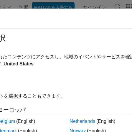
ニティ
学習
サインイン
MATLAB を入手する
ンテーション
例
関数
ブロック
アプリ
Videos
cessParameters
択
s the MATLAB S-function's parameters
されたコンテンツにアクセスし、地域のイベントやサービスを
:
United States
ired
イトを選択することもできます。
uage
ヨーロッパ
®
AB
Belgium
(English)
Netherlands
(English)
ax
Denmark
(English)
Norway
(English)