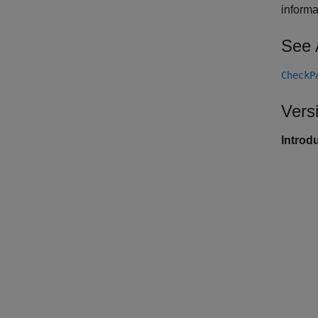
informa
See 
CheckP
Vers
Introd