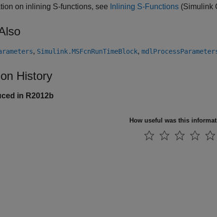
tion on inlining S-functions, see
Inlining S-Functions
(Simulink 
Also
,
,
arameters
Simulink.MSFcnRunTimeBlock
mdlProcessParameter
ion History
uced in R2012b
How useful was this informa