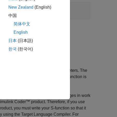
New Zealand
(English)
中国
简体中文
English
日本
(日本語)
-2 MATLAB S-Function block.
한국
(한국어)
changes and verifies parameters. The
rameters
process the changed parameters. This function is
An example is to cache parameter changes in work
imulink Coder™
product. Therefore, if you use
roduct, you must write your S-function so that it
n by using the Target Language Compiler. For