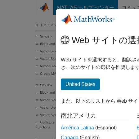
コンテンツへスキップ
MATLAB ヘルプ センター
コミュ
ドキュメ
ドキュメンテーションのホーム
Simulink
Pro
Web サイトの選
Block and Blockset Authoring
Author Block Algorithms
Author Blocks Using MATLAB
Proces
Web サイトを選択すると、翻訳
Author Blocks Using MATLAB S-Functions
き、次のサイトの選択を推奨します
Requ
Create MATLAB S-Functions
United States
Simulink
No
Block and Blockset Authoring
Author Block Algorithms
また、以下のリストから Web サ
Lang
Author Blocks Using MATLAB
南北アメリカ
Author Blocks Using MATLAB S-Functions
MATL
Configure Block Features for MATLAB S-
América Latina
(Español)
Functions
Synt
Canada
(English)