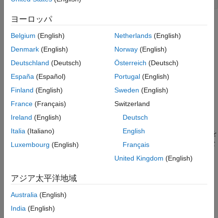
MATLAB S-Function のブロック機能の構成
ヨーロッパ
Disable
引数
項目一覧
Belgium
(English)
Netherlands
(English)
s
必須
Denmark
(English)
Norway
(English)
Level-2 MATLAB S-Function ブロックを表す
言語
Deutschland
(Deutsch)
Österreich
(Deutsch)
クラスのインスタンス。
Simulink.MSFcnRunTimeBlock
構文
España
(Español)
Portugal
(English)
引数
説明
Finland
(English)
Sweden
(English)
説明
このブロックが Enabled Subsystem 内に存在し、その Enabled
France
(Français)
Switzerland
参考
Subsystem が現在のタイム ステップでイネーブル状態からディ
バージョン履歴
Ireland
(English)
Deutsch
®
セーブル状態に変わった場合、Simulink
エンジンはこのオプシ
Italia
(Italiano)
English
ョンのメソッドを呼び出します。S-Function ではこのメソッドを
使用して、含まれているサブシステムのディセーブル化に必要な
Luxembourg
(English)
Français
アクションを実行できます。
United Kingdom
(English)
参考
アジア太平洋地域
,
,
Enable
Simulink.MSFcnRunTimeBlock
mdlDisable
Australia
(English)
India
(English)
バージョン履歴