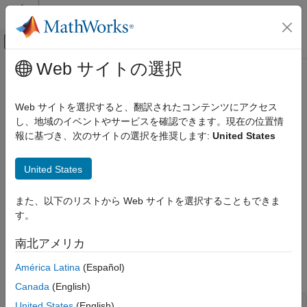
コンテンツへスキップ
MATLAB ヘルプ センター
オフキャンバス ナビゲーション メ
メインコンテンツ
Web サイトの選択
ドキュメンテーションのホーム
Disable
Simulink
Web サイトを選択すると、翻訳されたコンテンツにアクセス
ブロックとブロックセットの作成
この MATLAB S-Function ブロックを含む有効なシステムのディ
し、地域のイベントやサービスを確認できます。現在の位置情
ブロック アルゴリズムの作成
セーブル化に応答する
報に基づき、次のサイトの選択を推奨します:
United States
MATLAB を使用したブロックの作成
必須
MATLAB S-Function を使用したブロックの作
United States
成
いいえ
MATLAB S-Function の作成
また、以下のリストから Web サイトを選択することもできま
す。
Simulink
言語
ブロックとブロックセットの作成
南北アメリカ
®
MATLAB
ブロック アルゴリズムの作成
MATLAB を使用したブロックの作成
América Latina
(Español)
構文
MATLAB S-Function を使用したブロックの作
Canada
(English)
成
United States
(English)