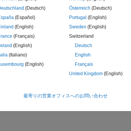
e pitch of an audio file that is stored in an SD card of the Arduino®
re.
Deutschland
(Deutsch)
Österreich
(Deutsch)
verb to Audio File Stored in SD Card of Arduino Hardw
España
(Español)
Portugal
(English)
erb to an audio file read using the SD Card File Read block from S
inland
(English)
Sweden
(English)
ent, the Simulink model reads audio from the SD card, adds the rever
France
(Français)
Switzerland
hrough the headphones connected to the analog output pin of the hard
reland
(English)
Deutsch
この情報は役に立ちました
talia
(Italiano)
English
Luxembourg
(English)
Français
United Kingdom
(English)
最寄りの営業オフィスへのお問い合わせ