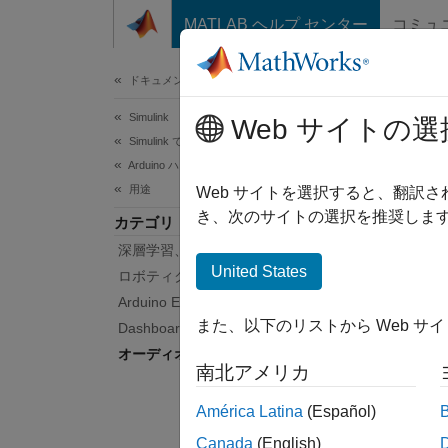
コンテンツへスキップ
MATLAB ヘルプ センター
コミュ
ドキュメ
ドキュメンテーションのホーム
Simulink
オ
Web サイトの選
Simulink でサポートされているハードウェア
Arduino ハードウェア
用途
オーデ
Web サイトを選択すると、翻訳
オーデ
き、次のサイトの選択を推奨します
カテゴリ
深層学習、機械学習、IoT
注目
United States
ロボティクスとモーター制御
Arduino Engineering Kit Rev 2
Add Ec
また、以下のリストから Web サ
Dashboard
Add ech
オーディオ処理
deploym
南北アメリカ
echo th
América Latina
(Español)
Shift 
Canada
(English)