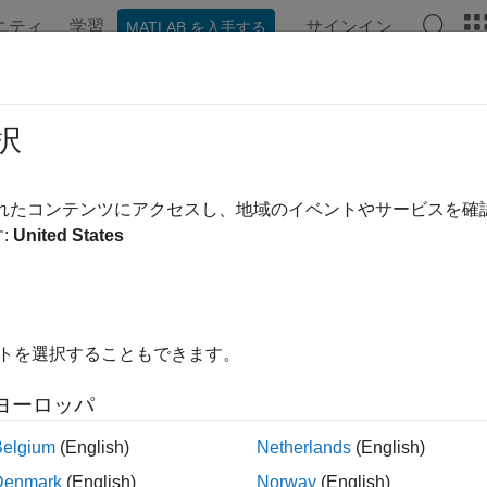
ニティ
学習
サインイン
MATLAB を入手する
ンテーション
例
関数
ブロック
アプリ
ビデオ
ーディオ処理
択
ィオ信号に対するエフェクトの作成と追加
されたコンテンツにアクセスし、地域のイベントやサービスを
ィオ処理アルゴリズムを使用して、オーディオ信号に対するエ
:
United States
の例
ho to Audio File Stored in SD Card of Arduino Hardwar
イトを選択することもできます。
o to an audio file read using the SD Card File Read block from Sim
ent, the Simulink model reads audio from the SD card, adds an echo ef
ヨーロッパ
rough the headphones connected to the analog output pin of the hard
Belgium
(English)
Netherlands
(English)
Pitch of Audio File Stored in SD Card of Arduino Hardwar
Denmark
(English)
Norway
(English)