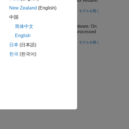
 hardware using Simulink® Support Package for Arduino
New Zealand
(English)
モデルを開く
are
中国
imulink® Support Package for Arduino® Hardware. On
简体中文
b effect to the audio, and then plays the processed
English
ware.
モデルを開く
日本
(日本語)
か？
한국
(한국어)