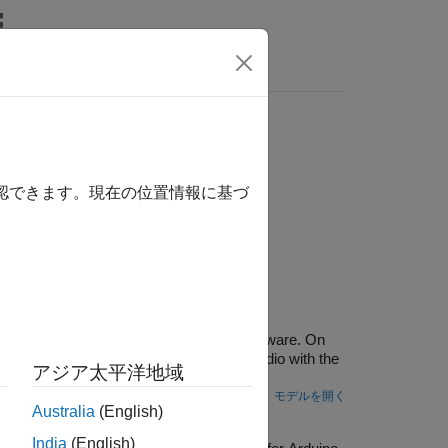
MATLAB Answers
確認できます。現在の位置情報に基づ
フェクトを設計して追加します。
e
ulink® Support Package for Arduino® Hardware. On
fect to the audio, and then plays the audio with the
アジア太平洋地域
ware.
モデルを開く
Australia
(English)
e
India
(English)