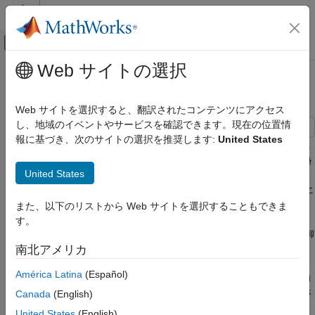
コンテンツへスキップ
MATLAB ヘルプ センター
オフキャンバス ナビゲーション メ
メインコンテンツ
Web サイトの選択
ドキュメンテーションのホーム
車両 HVAC システム
物理モデリング
Web サイトを選択すると、翻訳されたコンテンツにアクセス
し、地域のイベントやサービスを確認できます。現在の位置情
Simscape
報に基づき、次のサイトの選択を推奨します:
United States
Foundation ブロック ライブラリ
この例では、車両の暖房、換気、および空調 (HVAC) システムに
おける湿り空気の流れをモデル化します。車室は、外部環境と熱
湿り空気モデル
United States
を交換する湿り空気のボリュームとして表されます。湿り空気
湿り空気システム
は、再循環フラップ、送風機、蒸発器、ブレンド ドア、およびヒ
Simscape
ーターを経由して流れた後に車室に戻ります。再循環フラップ
また、以下のリストから Web サイトを選択することもできま
は、車室から吸気するか外部環境から吸気するかを選択します。
カスタマイズ
す。
ブレンダー ドアは、流れをヒーター周辺に迂回させて温度を制御
カスタム コンポーネントとカスタム ライブラ
します。
リの作成
南北アメリカ
América Latina
(Español)
車両 HVAC システム
モデルは、事前定義されたシステム入力または手動システム入力
の 2 つのモードでシミュレーションを実行できます。事前定義さ
Canada
(English)
項目一覧
れたシステム入力では、HVAC システムの制御設定は System
モデル
United States
(English)