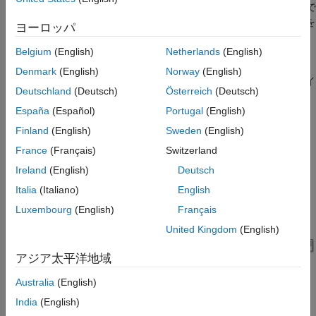
Inputs バリアント サブシステムにあります。手動システム入力で
Cabin サブシステム
は、実行時にダッシュボード コントロールを使用して制御設定を
ヨーロッパ
Cabin Heat Transfer サブシステム
調整できます。
Scope からのシミュレーション結果
Belgium
(English)
Netherlands
(English)
Simscape ログからのシミュレーション結果
ヒーター コアと蒸発器は、e-NTU 法を使用する熱交換器の基本
Denmark
(English)
Norway
(English)
的な実装です。これらは、Simscape™ Foundation Moist Air ライ
参考
Deutschland
(Deutsch)
Österreich
(Deutsch)
ブラリに基づいたカスタム コンポーネントです。
España
(Español)
Portugal
(English)
モデル
Finland
(English)
Sweden
(English)
France
(Français)
Switzerland
Ireland
(English)
Deutsch
Italia
(Italiano)
English
Luxembourg
(English)
Français
United Kingdom
(English)
アジア太平洋地域
Australia
(English)
India
(English)
Cabin サブシステム