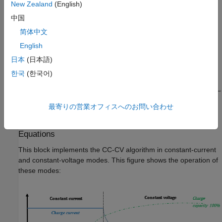
New Zealand
(English)
(-1 for inherited)
parameter to
.
-1
中国
This diagram illustrates the overall structure of the block:
简体中文
English
日本
(日本語)
한국
(한국어)
最寄りの営業オフィスへのお問い合わせ
Equations
This block implements the CC-CV algorithm in constant-current
and constant-voltage modes. This figure shows the operation of
these modes: