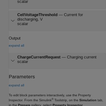
scalar
CellVoltageThreshold
—
Current for
discharging, V
scalar
Output
expand all
ChargeCurrentRequest
—
Charging current
scalar
Parameters
expand all
To edit block parameters interactively, use the
Property
®
Inspector
. From the Simulink
Toolstrip, on the
Simulation
tab,
in the
Prepare
gallery, select
Property Inspector
.