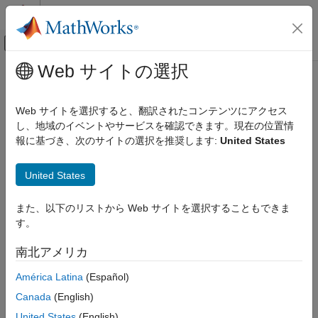
コンテンツへスキップ
MATLAB ヘルプ センター
オフキャンバス ナビゲーション メ
メインコンテンツ
Web サイトの選択
ドキュメンテーションのホーム
CC-CV Charging (Proportional
Physical Modeling
Control)
Web サイトを選択すると、翻訳されたコンテンツにアクセス
し、地域のイベントやサービスを確認できます。現在の位置情
Simscape Battery
報に基づき、次のサイトの選択を推奨します:
United States
Battery Management System
Constant-current constant-voltage charging algorithm with
proportional control
Current Management​
United States
Since R2025a
expand all in page
CC-CV Charging (Proportional Control)
また、以下のリストから Web サイトを選択することもできま
ON THIS PAGE
す。
Description
Libraries:
Ports
Simscape / Battery / BMS / Current
南北アメリカ
Management
Parameters
América Latina
(Español)
Extended Capabilities
Version History
Canada
(English)
See Also
Description
United States
(English)