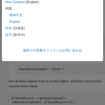
New Zealand
(English)
Examples
中国
Remove a dose object from a model object.
简体中文
English
Create model and dose objects, and then add dose to
日本
(日本語)
model.
한국
(한국어)
modelObj = sbiomodel('mymodel');

最寄りの営業オフィスへのお問い合わせ
Remove dose object from model object.
Get all dose objects from a model object, and then remove the
second dose object.
AllDoseObjects = getdose(mymodel);
