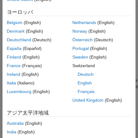
the dose object property
.
Name
See Also
Dose object to remove from a model
ヨーロッパ
doseObj
Version History
object.
Belgium
(English)
Netherlands
(English)
Outputs
Denmark
(English)
Norway
(English)
Deutschland
(Deutsch)
Österreich
(Deutsch)
ScheduleDose or RepeatDose object.
doseObj2
España
(Español)
Portugal
(English)
Finland
(English)
Sweden
(English)
Description
France
(Français)
Switzerland
removes a
doseObj2 = removedose(
, '
')
Ireland
(English)
Deutsch
modelObj
DoseName
®
SimBiology
ScheduleDose or RepeatDose object with the name
Italia
(Italiano)
English
from a model object (
). returns the dose object
DoseName
modelObj
Luxembourg
(English)
Français
(
), and assigns [] to the dose object property
.
Parent
doseObj
United Kingdom
(English)
You can add a removed dose object back to a model object
using the method
.
アジア太平洋地域
adddose
Australia
(English)
removes a
doseObj2 = removedose(
,
)
modelObj
doseObj
SimBiology ScheduleDose or RepeatDose object
.
India
(English)
doseObj