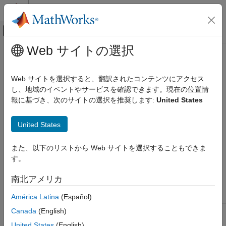
コンテンツへスキップ
MATLAB ヘルプ センター
オフキャンバス ナビゲーション メ
メインコンテンツ
Web サイトの選択
ドキュメンテーションのホーム
removedose
Computational Biology
Web サイトを選択すると、翻訳されたコンテンツにアクセス
Remove dose object from model
し、地域のイベントやサービスを確認できます。現在の位置情
SimBiology
報に基づき、次のサイトの選択を推奨します:
United States
Modeling
Syntax
Build and Verify Models
United States
Build Models
doseObj2 = removedose(
, '
')
modelObj
DoseName
doseObj2 = removedose(
,
)
modelObj
doseObj
removedose
また、以下のリストから Web サイトを選択することもできま
す。
Arguments
ON THIS PAGE
Syntax
南北アメリカ
Arguments
from which you remove a
Model object
modelObj
dose object.
América Latina
(Español)
Outputs
Description
Canada
(English)
Name of the dose object to remove from
DoseName
a model object.
is the value of
DoseName
Examples
United States
(English)