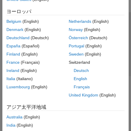
Parallel Link Design
Signal Integrity Analysis Using MATLAB
ヨーロッパ
Signal Integrity Kits for Industry
Belgium
(English)
Netherlands
(English)
Standards
トラストセンター
商標
プライバシー ポリシー
Denmark
(English)
Norway
(English)
違法コピー防止
アプリケーション ステータス
お問い合わせ
Deutschland
(Deutsch)
Österreich
(Deutsch)
© 1994-2026 The MathWorks, Inc.
España
(Español)
Portugal
(English)
Finland
(English)
Sweden
(English)
Web サイ
日本
France
(Français)
Switzerland
Ireland
(English)
Deutsch
Italia
(Italiano)
English
Luxembourg
(English)
Français
United Kingdom
(English)
アジア太平洋地域
Australia
(English)
India
(English)