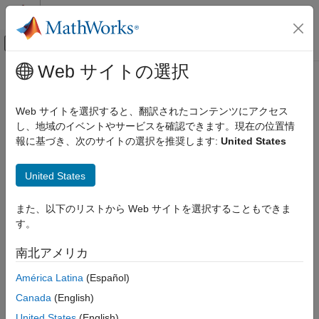
コンテンツへスキップ
MATLAB ヘルプ センター
オフキャンバス ナビゲーション メ
メインコンテンツ
Web サイトの選択
ドキュメンテーションのホーム
RF and Mixed Signal
Web サイトを選択すると、翻訳されたコンテンツにアクセス
カテゴリ
し、地域のイベントやサービスを確認できます。現在の位置情
報に基づき、次のサイトの選択を推奨します:
United States
Antenna Toolbox
How useful was this information?
Mixed-Signal Blockset
United States
RF Blockset
RF PCB Toolbox
また、以下のリストから Web サイトを選択することもできま
す。
RF Toolbox
SerDes Toolbox
南北アメリカ
Signal Integrity Toolbox
América Latina
(Español)
Get Started with Signal Integrity Toolbox
Canada
(English)
Serial Link Design
United States
(English)