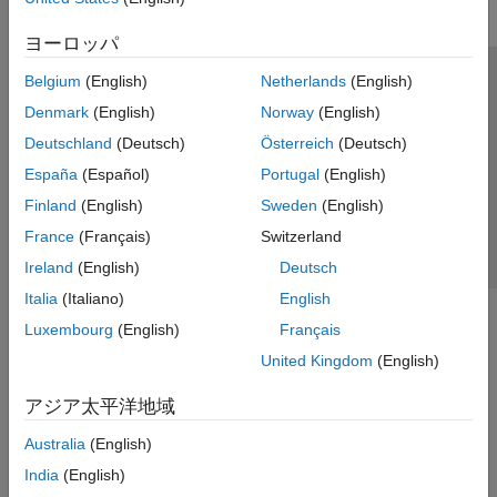
Parallel Link Design
Signal Integrity Analysis Using MATLAB
ヨーロッパ
Signal Integrity Kits for Industry
Belgium
(English)
Netherlands
(English)
Standards
トラストセンター
商標
プライバシー ポリシー
Denmark
(English)
Norway
(English)
違法コピー防止
アプリケーション ステータス
お問い合わせ
Deutschland
(Deutsch)
Österreich
(Deutsch)
© 1994-2026 The MathWorks, Inc.
España
(Español)
Portugal
(English)
Finland
(English)
Sweden
(English)
Web サイ
日本
France
(Français)
Switzerland
Ireland
(English)
Deutsch
Italia
(Italiano)
English
Luxembourg
(English)
Français
United Kingdom
(English)
アジア太平洋地域
Australia
(English)
India
(English)