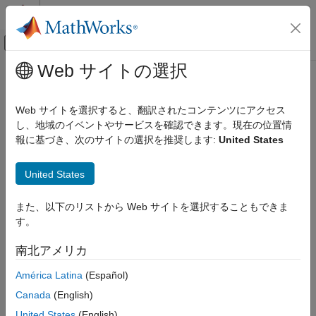
コンテンツへスキップ
MATLAB ヘルプ センター
オフキャンバス ナビゲーション メ
メインコンテンツ
Web サイトの選択
ドキュメンテーションのホーム
RF and Mixed Signal
Web サイトを選択すると、翻訳されたコンテンツにアクセス
カテゴリ
し、地域のイベントやサービスを確認できます。現在の位置情
How useful was this information?
報に基づき、次のサイトの選択を推奨します:
United States
Antenna Toolbox
Mixed-Signal Blockset
United States
RF Blockset
RF PCB Toolbox
また、以下のリストから Web サイトを選択することもできま
す。
RF Toolbox
SerDes Toolbox
南北アメリカ
Signal Integrity Toolbox
América Latina
(Español)
Get Started with Signal Integrity Toolbox
Canada
(English)
Serial Link Design
United States
(English)