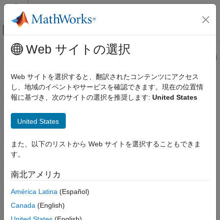
コンテンツへスキップ
MATLAB ヘルプ センター
オフキャンバス ナビゲーション メ
メインコンテンツ
Web サイトの選択
ドキュメンテーションのホーム
このページは機械翻訳を使用して翻訳されました。最新版の英語
を参照するには、ここをクリックします。
無線通信
Web サイトを選択すると、翻訳されたコンテンツにアクセス
し、地域のイベントやサービスを確認できます。現在の位置情
minus、-
Satellite Communications Toolbox
報に基づき、次のサイトの選択を推奨します:
United States
シナリオの生成と可視化
四元数の減算
minus、-
United States
項目一覧
ページ内をすべて折りたたむ
また、以下のリストから Web サイトを選択することもできま
構文
構文
す。
説明
C = A - B
例
南北アメリカ
説明
入力引数
América Latina
(Español)
出力引数
は、四元数の減算を使用して、四元数
から四元数
=
-
A
B
C
A
B
拡張機能
Canada
(English)
を減算します。
または
のいずれかを実数にすることができま
A
B
参考
す。この場合、減算は四元数引数の実数部で実行されます。
United States
(English)