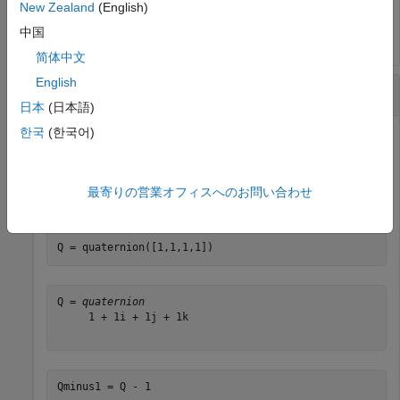
     0 - 2i - 5j + 3k

New Zealand
(English)
中国
简体中文
English
四元数からの実数の減算
日本
(日本語)
한국
(한국어)
四元数に対する実数の加算および減算は、四元数の実数部に
対する演算として定義されます。四元数を作成し、実数部か
最寄りの営業オフィスへのお問い合わせ
ら 1 を減算します。
Q = quaternion([1,1,1,1])
Q = 
quaternion
     1 + 1i + 1j + 1k

Qminus1 = Q - 1