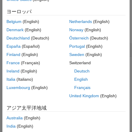
例
ヨーロッパ
Belgium
(English)
Netherlands
(English)
例
Denmark
(English)
Norway
(English)
すべて折りたたむ
Deutschland
(Deutsch)
Österreich
(Deutsch)
España
(Español)
Portugal
(English)
四元数からの四元数の減算
Finland
(English)
Sweden
(English)
France
(Français)
Switzerland
Ireland
(English)
Deutsch
四元数の減算は、各四元数の対応する部分の減算として定義
されます。2 つの四元数を作成し、減算を実行します。
Italia
(Italiano)
English
Luxembourg
(English)
Français
Q1 = quaternion([1,0,-2,7]);

United Kingdom
(English)
Q2 = quaternion([1,2,3,4]);

アジア太平洋地域
Q1minusQ2 = Q1 - Q2
Australia
(English)
India
(English)
Q1minusQ2 = 
quaternion