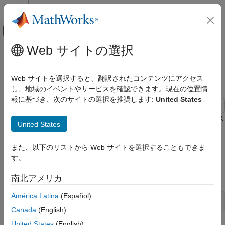
コンテンツへスキップ
MATLAB ヘルプ センター
オフキャンバス ナビゲーション メ
メインコンテンツ
Web サイトの選択
ドキュメンテーションのホーム
シングルレート モデリング (OSな
コード生成
しのベア ボード)
Web サイトを選択すると、翻訳されたコンテンツにアクセス
し、地域のイベントやサービスを確認できます。現在の位置情
Simulink Coder
報に基づき、次のサイトの選択を推奨します:
United States
アーキテクチャとコンポーネントの設計
タイマーとスケジューリング
このモデルでは、ベアボード ターゲット (オペレーティング シス
United States
時間ベースのスケジューリング
テムが搭載されていない) に構成したシングル レートの離散時間
モデルのコード生成を示します。
シングルレート モデリング (OSなしのベア
また、以下のリストから Web サイトを選択することもできま
ボード)
す。
モデル例を開く
項目一覧
モデル例
を開きます。
SingleRateBareBoard
南北アメリカ
モデル例を開く
América Latina
(Español)
open_system(
'SingleRateBareBoard'
Canada
(English)
United States
(English)