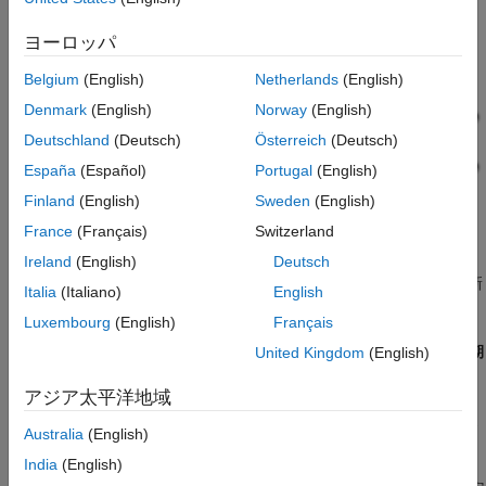
ヨーロッパ
Belgium
(English)
Netherlands
(English)
Denmark
(English)
Norway
(English)
Deutschland
(Deutsch)
Österreich
(Deutsch)
España
(Español)
Portugal
(English)
Finland
(English)
Sweden
(English)
France
(Français)
Switzerland
Ireland
(English)
Deutsch
このモデルは 1 つのサンプル時間を使用し、ブロック線図の更新
Italia
(Italiano)
English
時にサンプル時間の色を表示するように設定されています。
Luxembourg
(English)
Français
Inport ブロック In1_1s と In2_1s は 1 秒のサンプル時間を指定
し、これは、モデル コンフィギュレーション パラメーター
[周期
United Kingdom
(English)
的なサンプル時間の制約]
の設定により実施されます。
アジア太平洋地域
このモデルは注釈付きの色分けされたサンプル時間を表示するよ
Australia
(English)
うに設定されています。モデルを開いた後に表示するには、
India
(English)
Ctrl+D
を押してブロック線図を更新します。凡例を表示するに