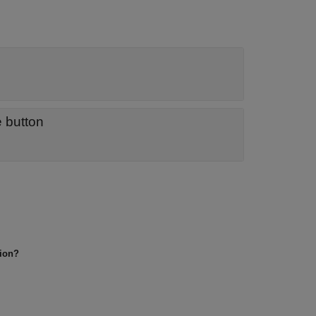
e button
tion?