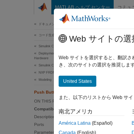
コンテンツへスキップ
MATLAB ヘルプ センター
コミュ
ドキュメ
ドキュメンテーションのホーム
コード生成
Pus
Web サイトの選
Simulink Coder
Deployment, Integration, and Supported
Read lo
Web サイトを選択すると、翻訳
Hardware
き、次のサイトの選択を推奨します
Simulink Coder Supported Hardware
expand 
NXP FRDM-K64F Board
Modeling
United States
A
a
Push Button
また、以下のリストから Web サ
ON THIS PAGE
Compatibility
南北アメリカ
Description
América Latina
(Español)
Ports
Parameters
Canada
(English)