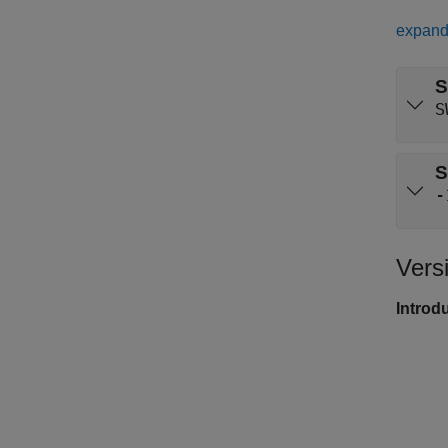
expand 
S
S
S
-
Vers
Introd