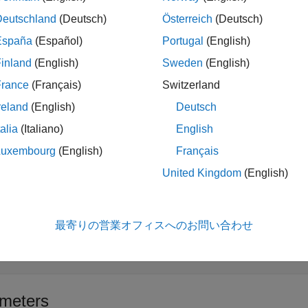
ription
Deutschland
(Deutsch)
Österreich
(Deutsch)
España
(Español)
Portugal
(English)
n Required:
This feature requires the
Simulink Coder Support
inland
(English)
Sweden
(English)
sh Button
block reads the logical state (pressed or released) of
France
(Français)
Switzerland
 FRDM-K64F board. The SW2 button is connected to the PTC6 pi
reland
(English)
Deutsch
4 pin on the board. When the switch is pressed, the block outp
talia
(Italiano)
English
s
Luxembourg
(English)
Français
t
United Kingdom
(English)
all
最寄りの営業オフィスへのお問い合わせ
ort_1
—
Logical state of the button
calar
meters