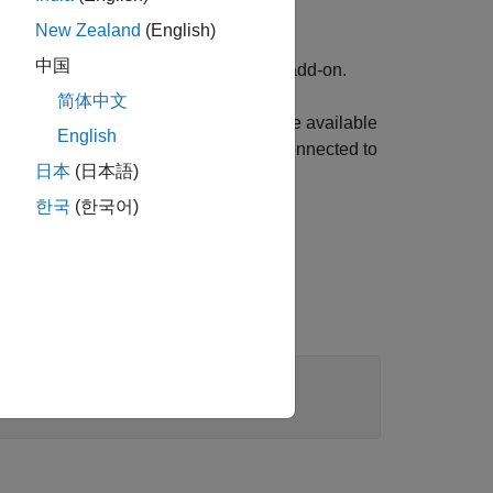
New Zealand
(English)
中国
 Package for NXP FRDM-K64F Board
add-on.
简体中文
 the push buttons, SW2 or SW3, that are available
English
n on the board. The SW3 button is connected to
日本
(日本語)
uts
. Otherwise it outputs
.
1
0
한국
(한국어)