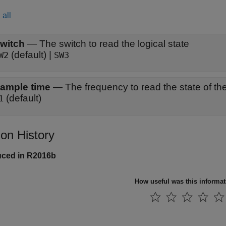
all
witch
—
The switch to read the logical state
(default) |
W2
SW3
ample time
—
The frequency to read the state of th
(default)
1
ion History
uced in R2016b
How useful was this informa