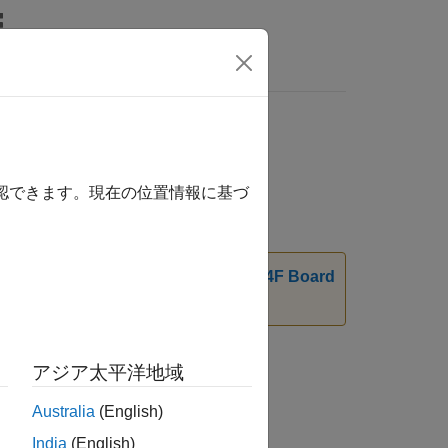
リ
Videos
Answers
確認できます。現在の位置情報に基づ
 Support Package for NXP FRDM-K64F Board
アジア太平洋地域
64F Board
Australia
(English)
India
(English)