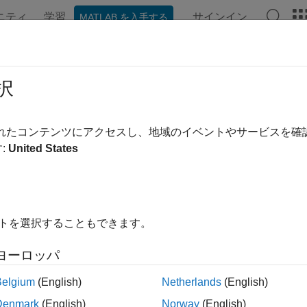
ニティ
学習
サインイン
MATLAB を入手する
ンテーション
例
関数
ブロック
モデル設定
アプ
h Button
択
gical state of Push button
されたコンテンツにアクセスし、地域のイベントやサービスを
:
United States
all in page
dd-On Required:
This feature requires the
Simulink Coder
dd-on.
イトを選択することもできます。
ヨーロッパ
Libraries:
Simulink Coder Support Package for NXP FRDM-K
Belgium
(English)
Netherlands
(English)
Denmark
(English)
Norway
(English)