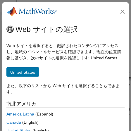
コンテンツへスキップ
MATLAB ヘルプ センター
オフキャンバス ナビゲーション メ
メインコンテンツ
Web サイトの選択
ドキュメンテーションのホーム
Web ビュー
レポートとデータベース アクセス
Web サイトを選択すると、翻訳されたコンテンツにアクセス
Web ビューとは
し、地域のイベントやサービスを確認できます。現在の位置情
Simulink Report Generator
報に基づき、次のサイトの選択を推奨します:
United States
®
モデルの Web ビューの作成
Web ビューは Simulink
モデルの対話型表現の 1 つであり、
Web ブラウザーで表示できます。Web ビューを使用すると、特
Web ビュー
United States
定のサブシステムまで階層をたどって移動し、ブロックと信号の
プロパティを表示できます。Web ビューではモデルの対話的な確
項目一覧
認を簡単に行うことができます。たとえば、ブロック パラメータ
また、以下のリストから Web サイトを選択することもできま
Web ビューとは
ーのダイアログ ボックスを開かなくてもブロック パラメーター
す。
システム要件
の値を確認できます。Web ビューは
Simulink Report
Web ビュー ファイル
Generator™
ソフトウェアを使って作成しますが、Simulink がイ
南北アメリカ
参考
ンストールされていない場合でも、Web ブラウザーで表示できま
América Latina
(Español)
す。Simulink をインストールしていないユーザーとモデルを共有
するには、Web ビューを使用します。
Canada
(English)
United States
(English)