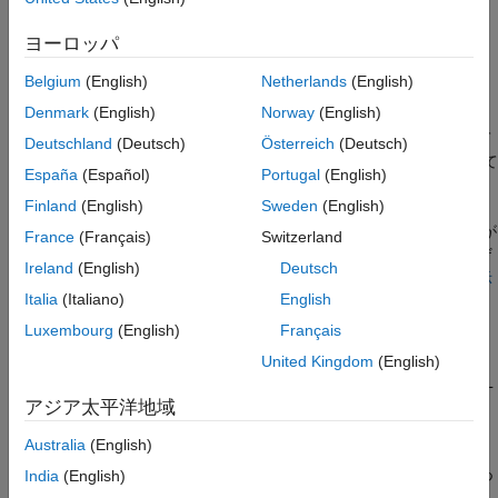
モデルの Web ビューを一定の期間にわたって随時保存し、開発
プロセスを通じて変化するモデルのスナップショットを作成でき
ヨーロッパ
ます。
Belgium
(English)
Netherlands
(English)
システム要件
Denmark
(English)
Norway
(English)
Web ビューは
Simulink Report Generator
ソフトウェアを使って
Deutschland
(Deutsch)
Österreich
(Deutsch)
作成しますが、
Simulink Report Generator
がインストールされて
España
(Español)
Portugal
(English)
いない場合でも、ブラウザーで表示できます。
Finland
(English)
Sweden
(English)
既定では Web ビューをエクスポートすると、その Web ビューが
France
(Français)
Switzerland
自動的に既定の Web ブラウザーで表示されます。Web ブラウザ
Ireland
(English)
Deutsch
ーでの Web ビューの表示の詳細については、
Web ビューの表示
Italia
(Italiano)
English
とナビゲーション
を参照してください。
Luxembourg
(English)
Français
Web ビュー ファイル
United Kingdom
(English)
既定では Web ビューをエクスポートすると、Web ビュー HTML
ファイルと、Web ビューの表示をサポートするファイルを含む
アジア太平洋地域
ZIP ファイルが作成されます。サポート ファイルには
ファ
.svg
Australia
(English)
イルおよび
ファイルがあります。ZIP ファイル パッケージ
.png
は、ファイルを圧縮して Web ビューとサポート ファイルを 1 つ
India
(English)