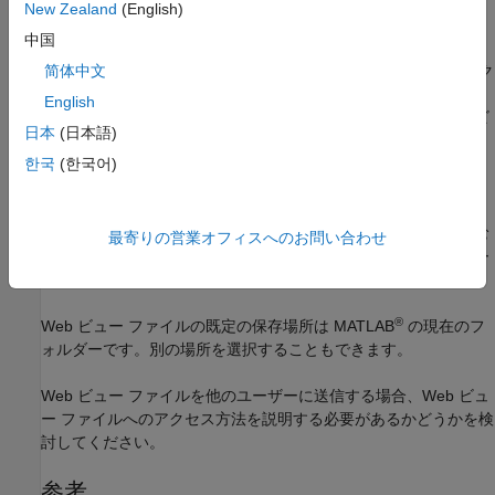
の ZIP ファイルにまとめます。
New Zealand
(English)
中国
Web ビュー ファイルを zip ファイルに圧縮せずに、Web ビュー
HTML ファイルとサポート ファイルを含むフォルダーとしてエク
简体中文
スポートするよう選択できます。非圧縮ファイルを開かずに、
English
Web ビュー HTML ファイルを直接開くことができます。Web ビ
日本
(日本語)
ュー ファイルを ZIP ファイルと非圧縮ファイルの両方でエクス
ポートするよう選択することもできます。
한국
(한국어)
既定では、ZIP ファイル、または圧縮されていない Web ビュー
ファイルを含むフォルダーに、エクスポートするシステムを含む
最寄りの営業オフィスへのお問い合わせ
モデルの名前が付けられます。別のファイル名またはフォルダー
名を指定することもできます。
®
Web ビュー ファイルの既定の保存場所は MATLAB
の現在のフ
ォルダーです。別の場所を選択することもできます。
Web ビュー ファイルを他のユーザーに送信する場合、Web ビュ
ー ファイルへのアクセス方法を説明する必要があるかどうかを検
討してください。
参考