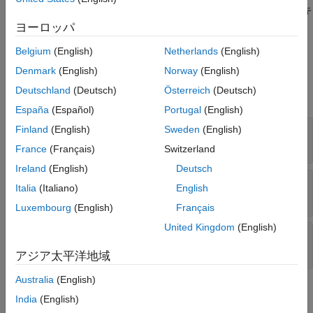
後、
メソッドを使用して値を取得できます。コンテキ
getContext
ストの値とキーは、
オブジェクトに格納されま
containers.Map
ヨーロッパ
す。
Belgium
(English)
Netherlands
(English)
入力引数
Denmark
(English)
Norway
(English)
Deutschland
(Deutsch)
Österreich
(Deutsch)
すべて展開する
España
(Español)
Portugal
(English)
—
レポート
Finland
(English)
Sweden
(English)
report
オブジェクト
mlreportgen.report.Report
France
(Français)
Switzerland
Ireland
(English)
Deutsch
—
コンテキストの値に関連付けられたキー
key
Italia
(Italiano)
English
実数値のスカラー
|
string スカラー
|
cell 配列
Luxembourg
(English)
Français
United Kingdom
(English)
—
コンテキストの値
cvalue
任意のデータ型
アジア太平洋地域
Australia
(English)
バージョン履歴
India
(English)