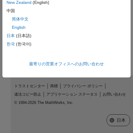
R2017b で導入
New Zealand
(English)
中国
参考
简体中文
|
|
|
mlreportgen.report.Report
getContext
removeContext
English
containers.Map
日本
(日本語)
한국
(한국어)
この情報は役に立ちましたか？
最寄りの営業オフィスへのお問い合わせ
トラストセンター
商標
プライバシー ポリシー
違法コピー防止
アプリケーション ステータス
お問い合わせ
© 1994-2026 The MathWorks, Inc.
Web サイ
日本