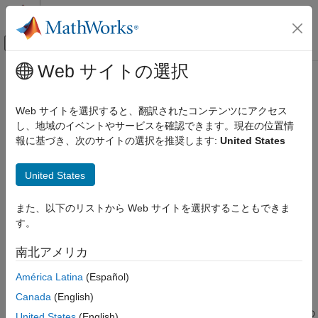
コンテンツへスキップ
MATLAB ヘルプ センター
オフキャンバス ナビゲーション メ
メインコンテンツ
Web サイトの選択
ドキュメンテーションのホーム
setContext
レポートとデータベース アクセス
Web サイトを選択すると、翻訳されたコンテンツにアクセス
クラス:
mlreportgen.report.Report
し、地域のイベントやサービスを確認できます。現在の位置情
MATLAB Report Generator
名前空間:
mlreportgen.report
報に基づき、次のサイトの選択を推奨します:
United States
Report Generator の開発
Report Generator の作成
レポート コンテキストの値の設定
United States
setContext
このページをすべて展開する
また、以下のリストから Web サイトを選択することもできま
項目一覧
構文
す。
構文
setContext(report,key,cvalue)
説明
南北アメリカ
入力引数
説明
América Latina
(Español)
バージョン履歴
参考
Canada
(English)
は、レポート オブジェクトの
setContext(
,
,
)
report
key
cvalue
で指定されたコンテキストの値 (
) を格納します。その
key
cvalue
United States
(English)