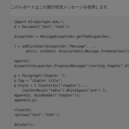
このレポートはこの進行状況メッセージを使用します。
import 
mlreportgen.dom.*
;

d = Document(
"test"
,
"html"
);

dispatcher = MessageDispatcher.getTheDispatcher;

l = addlistener(dispatcher,
"Message"
, 
...
      @(src, evtdata) disp(evtdata.Message.formatAsText));
open(d);

dispatch(dispatcher,ProgressMessage(
"starting chapter"
,d)
p = Paragraph(
"Chapter "
);

p.Tag = 
"chapter title"
;

p.Style = { CounterInc(
"chapter"
),
...
    CounterReset(
"table"
),WhiteSpace(
"pre"
) };

append(p, AutoNumber(
"chapter"
));

append(d,p);

close(d);

rptview(
"test"
,
"html"
);

delete(l);