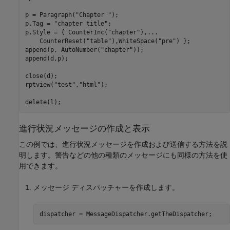
p = Paragraph(
"Chapter "
);

p.Tag = 
"chapter title"
;

p.Style = { CounterInc(
"chapter"
),
...
    CounterReset(
"table"
),WhiteSpace(
"pre"
) };

append(p, AutoNumber(
"chapter"
));

append(d,p);

close(d);

rptview(
"test"
,
"html"
);

delete(l);
進行状況メッセージの作成と表示
この例では、進行状況メッセージを作成および送信する方法を説
明します。警告などの他の種類のメッセージにも同様の方法を使
用できます。
メッセージ ディスパッチャーを作成します。