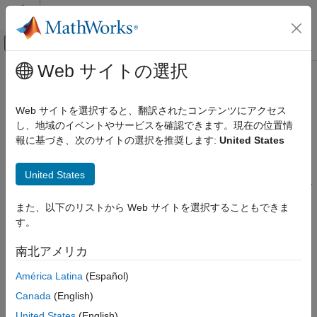
コンテンツへスキップ
MATLAB ヘルプ センター
オフキャンバス ナビゲーション メ
メインコンテンツ
Web サイトの選択
ドキュメンテーションのホーム
進行状況とデバッガー メッセージ
レポートとデータベース アクセス
の表示
Web サイトを選択すると、翻訳されたコンテンツにアクセス
し、地域のイベントやサービスを確認できます。現在の位置情
MATLAB Report Generator
報に基づき、次のサイトの選択を推奨します:
United States
レポート生成メッセージ
Report Generator の開発
Report Generator の作成
DOM API には、レポート生成時に表示できる一連のメッセージ
United States
が含まれています。このメッセージは、レポート生成中にドキュ
進行状況とデバッガー メッセージの表示
メント要素が作成または追加されるたびにトリガーされます。
また、以下のリストから Web サイトを選択することもできま
項目一覧
す。
追加のメッセージを定義して、レポート生成中に表示できます。
レポート生成メッセージ
DOM API にはメッセージを定義するための以下のクラスが用意
DOM 既定のメッセージの表示
南北アメリカ
されています。
進行状況メッセージの作成と表示
América Latina
(Español)
参考
ProgressMessage
Canada
(English)
United States
(English)
DebugMessage