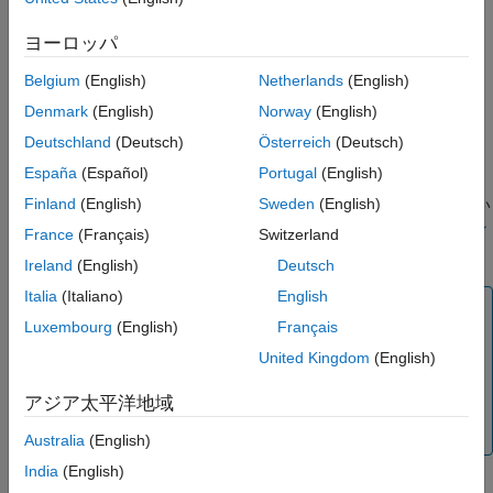
ヨーロッパ
WarningMessage
Belgium
(English)
Netherlands
(English)
ErrorMessage
Denmark
(English)
Norway
(English)
DOM API には、レポート メッセージの送信および表示を処理す
Deutschland
(Deutsch)
Österreich
(Deutsch)
るための追加のクラスが用意されています。メッセージは
España
(Español)
Portugal
(English)
®
MATLAB
イベントとリスナーを使用して送信されます。メッセ
Finland
(English)
Sweden
(English)
ージは指定された DOM オブジェクトのイベント データに基づい
て送信されます。イベントとリスナーの紹介については、
イベン
France
(Français)
Switzerland
トとリスナーの概念
を参照してください。
Ireland
(English)
Deutsch
Italia
(Italiano)
English
メモ
Luxembourg
(English)
Français
メッセージ ディスパッチャーを作成すると、DOM API は
United Kingdom
(English)
現在の MATLAB セッションが終了するまでディスパッチ
ャーを保持します。MATLAB セッション中にメッセージ
アジア太平洋地域
オブジェクトの報告が重複するのを避けるには、メッセー
ジ イベント リスナーを削除します。
Australia
(English)
India
(English)
DOM 既定のメッセージの表示