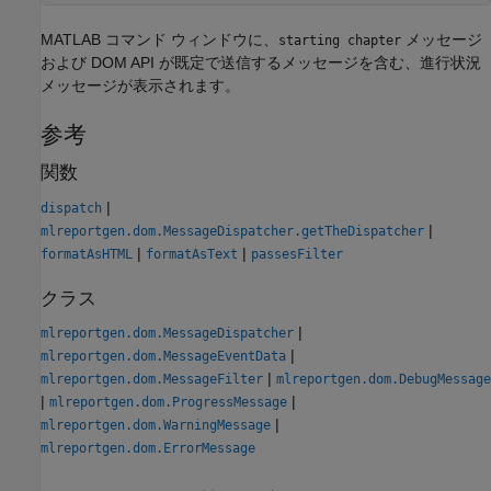
MATLAB コマンド ウィンドウに、
メッセージ
starting chapter
および DOM API が既定で送信するメッセージを含む、進行状況
メッセージが表示されます。
参考
関数
|
dispatch
|
mlreportgen.dom.MessageDispatcher.getTheDispatcher
|
|
formatAsHTML
formatAsText
passesFilter
クラス
|
mlreportgen.dom.MessageDispatcher
|
mlreportgen.dom.MessageEventData
|
mlreportgen.dom.MessageFilter
mlreportgen.dom.DebugMessage
|
|
mlreportgen.dom.ProgressMessage
|
mlreportgen.dom.WarningMessage
mlreportgen.dom.ErrorMessage