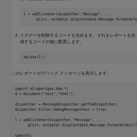
l = addlistener(dispatcher,
"Message"
, 
...
リスナーを削除するコードを含めます。それをレポートを生
成するコードの後に配置します。
このレポートがデバッグ メッセージを表示します。
import 
mlreportgen.dom.*
;

d = Document(
"test"
,
"html"
);

dispatcher = MessageDispatcher.getTheDispatcher;

dispatcher.Filter.DebugMessagesPass = true;

l = addlistener(dispatcher,
"Message"
, 
...
      @(src, evtdata) disp(evtdata.Message.formatAsText));
open(d);
