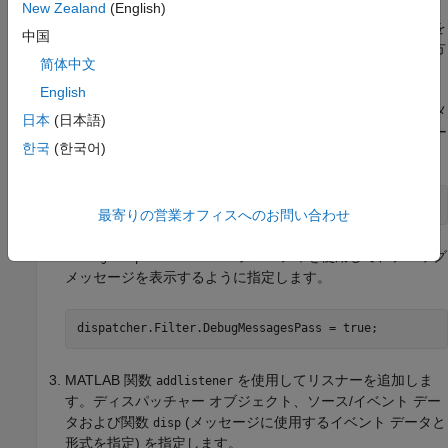
New Zealand
(English)
この例では、既定の DOM デバッグ メッセージを表示する方法を
中国
説明します。他の種類の DOM レポート メッセージを表示する方
简体中文
法と同様の方法を使用します。
English
メソッドを使用してメ
MessageDispatcher.getTheDispatcher
日本
(日本語)
ッセージ ディスパッチャーを作成します。すべてのメッセー
한국
(한국어)
ジに対して同じディスパッチャーを使用します。
最寄りの営業オフィスへのお問い合わせ
プロパティを使用して、デバッグ
MessageDispatcher.Filter
メッセージを表示するように指定します。
MATLAB 関数
を使用してリスナーを追加しま
addlistener
す。ディスパッチャー オブジェクト、ソース/イベント デー
タおよび関数
(メッセージに使用するイベント データと
disp
形式を指定) を指定します。