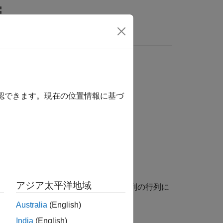
ビデオ
MATLAB Answers
確認できます。現在の位置情報に基づ
アジア太平洋地域
を、オイラー角 (度) を表す
N
行 3 列の行列に
at
Australia
(English)
India
(English)