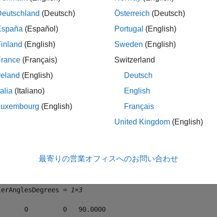
Deutschland
(Deutsch)
Österreich
(Deutsch)
España
(Español)
Portugal
(English)
折りたたむ
inland
(English)
Sweden
(English)
France
(Français)
Switzerland
オイラー角 (度) への四元数の変換
reland
(English)
Deutsch
talia
(Italiano)
English
Luxembourg
(English)
Français
YX" 回転シーケンスを使用して、四元数の座標系の回転をオイラー
United Kingdom
(English)
at = quaternion([0.7071 0.7071 0 0]);

lerAnglesDegrees = eulerd(quat,
"ZYX"
,
"frame"
)
最寄りの営業オフィスへのお問い合わせ
lerAnglesDegrees = 
1×3
       0         0   90.0000
