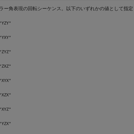
ラー角表現の回転シーケンス。以下のいずれかの値として指定
"YZY"
"YXY"
"ZYZ"
"ZXZ"
"XYX"
"XZX"
"XYZ"
"YZX"