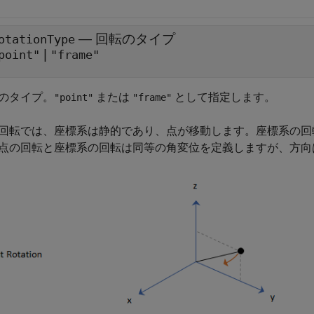
—
回転のタイプ
otationType
|
point"
"frame"
のタイプ。
または
として指定します。
"point"
"frame"
回転では、座標系は静的であり、点が移動します。座標系の回
点の回転と座標系の回転は同等の角変位を定義しますが、方向