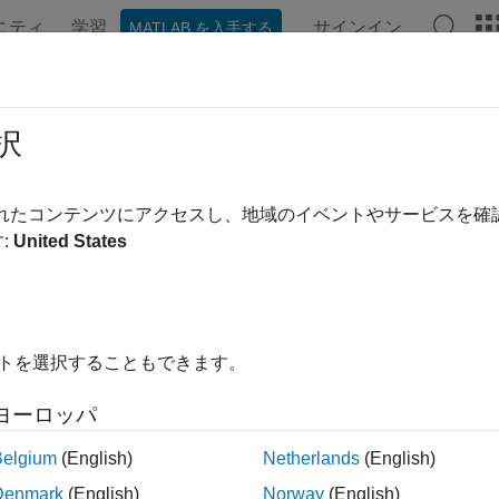
ニティ
学習
サインイン
MATLAB を入手する
ンテーション
例
関数
ブロック
アプリ
シーン
erd
択
をオイラー角 (度) に変換
されたコンテンツにアクセスし、地域のイベントやサービスを
:
United States
内をすべて折りたたむ
ngles = eulerd(quat,rotationSequence,rotationType)
イトを選択することもできます。
ヨーロッパ
は四元数
= eulerd(
,
,
)
qu
gles
quat
rotationSequence
rotationType
ます。
Belgium
(English)
Netherlands
(English)
Denmark
(English)
Norway
(English)