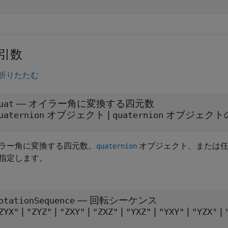
引数
折りたたむ
—
オイラー角に変換する四元数
uat
オブジェクト
|
オブジェクト
uaternion
quaternion
ラー角に変換する四元数。
オブジェクト、または
quaternion
指定します。
—
回転シーケンス
otationSequence
|
|
|
|
|
|
|
ZYX"
"ZYZ"
"ZXY"
"ZXZ"
"YXZ"
"YXY"
"YZX"