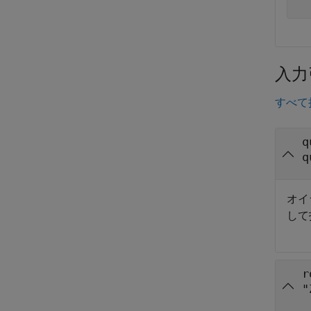
入力
すべて
q
q
オイ
して
r
"