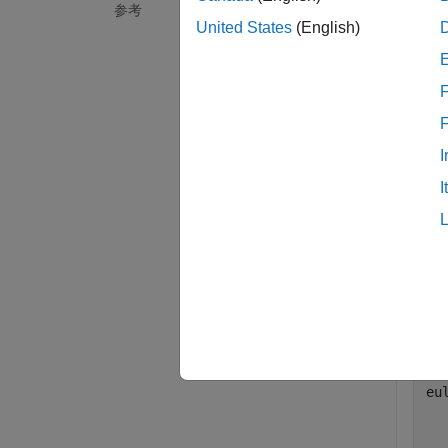
参考
United States
(English)
例
すべて
F
I
I
"Z
qu
eu
eu
  