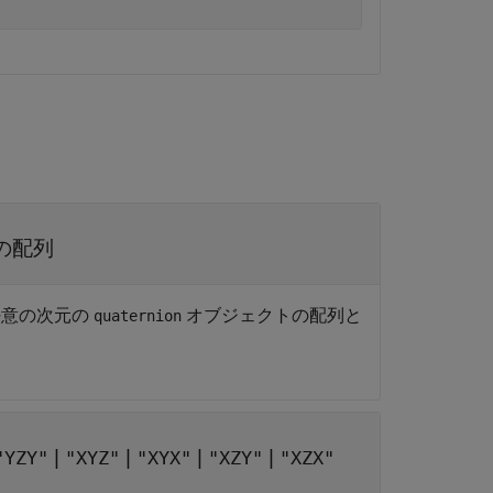
の配列
任意の次元の
オブジェクトの配列と
quaternion
|
|
|
|
"YZY"
"XYZ"
"XYX"
"XZY"
"XZX"