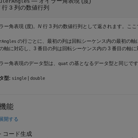
— オイラー角表現 (度)
ulerAngles
N
行 3 列の数値行列
ラー角表現 (度)。
N
行 3 列の数値行列として返されます。ここ
の行ごとに、最初の列は回転シーケンス内の最初の軸に
rAngles
の軸に対応し、3 番目の列は回転シーケンス内の 3 番目の軸
ラー角表現のデータ型は、
の基となるデータ型と同じで
quat
タ型:
|
single
double
機能
展開する
++ コード生成