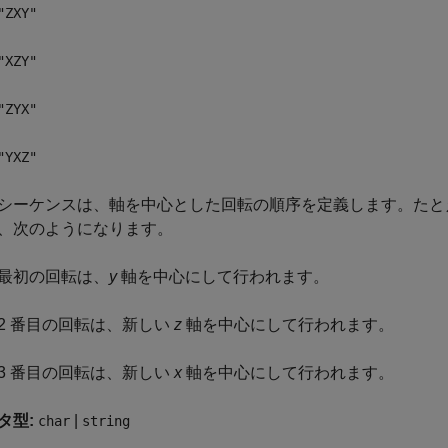
"ZXY"
"XZY"
"ZYX"
"YXZ"
シーケンスは、軸を中心とした回転の順序を定義します。たと
、次のようになります。
最初の回転は、
y
軸を中心にして行われます。
2 番目の回転は、新しい
z
軸を中心にして行われます。
3 番目の回転は、新しい
x
軸を中心にして行われます。
タ型:
|
char
string