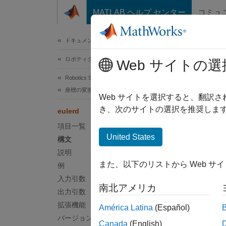
コンテンツへスキップ
MATLAB ヘルプ センター
コミュ
ドキュメ
ドキュメンテーションのホーム
ロボティクスおよび自律システム
eul
Web サイトの選
Robotics System Toolbox
座標の変換
四元数
Web サイトを選択すると、翻訳
き、次のサイトの選択を推奨します
eulerd
ページ
項目一覧
構文
United States
構文
説明
eulerA
また、以下のリストから Web サ
例
説明
入力引数
南北アメリカ
eulerAn
出力引数
変換し
拡張機能
América Latina
(Español)
バージョン履歴
Canada
(English)
例