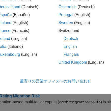
Deutschland
(Deutsch)
Österreich
(Deutsch)
Simulate credit migrations using
late
credit
España
(Español)
Portugal
(English)
Generate portfolio-level risk measurem
folioRisk
inland
(English)
Sweden
(English)
Generate risk contributions for each coun
Contribution
France
(Français)
Switzerland
Confidence interval bands
reland
(English)
Deutsch
idenceBands
talia
(Italiano)
English
Counterparty scenarios
cenarios
Luxembourg
(English)
Français
cs
United Kingdom
(English)
MigrationCopula Simulation Workflow
xample shows a common workflow for using a
creditMigration
最寄りの営業オフィスへのお問い合わせ
 portfolio.
 Rating Migration Risk
ration-based multi-factor copula (
) is s
creditMigrationCopula