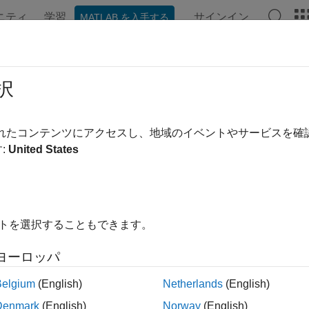
ニティ
学習
サインイン
MATLAB を入手する
ation
Examples
Functions
Apps
Videos
Answer
late Credit Rating Migration Risk
択
e credit portfolio value changes due to credit rating migrations
されたコンテンツにアクセスし、地域のイベントやサービスを
object takes as input a portfolio of credit-
editMigrationCopula
:
United States
s a copula-based, multifactor simulation of credit rating migrati
ent changes in portfolio value are calculated for each scenari
formation on credit migration, see
Credit Rating Migration Risk
.
イトを選択することもできます。
cts
ヨーロッパ
Simulate and analyze multifactor 
itMigrationCopula
Belgium
(English)
Netherlands
(English)
tions
Denmark
(English)
Norway
(English)