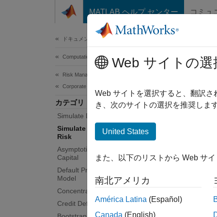
コンテンツへスキップ
MATLAB ヘルプ センター
コミュ
Document
ドキュメンテーションのホーム
Computational Finance
Simu
Web サイトの選
Risk Management Toolbox
Corporate Credit Risk
Simulat
Web サイトを選択すると、翻訳
カテゴリ
The
cr
き、次のサイトの選択を推奨します
Simulate Default Credit Risk
perform
subsequ
Simulate Credit Rating Migration
United States
Risk
more in
Asymptotic Single Risk Factor Model
Capital
また、以下のリストから Web サ
Obje
Default Probability Using Merton
Model
南北アメリカ
cred
Concentration Indices
América Latina
(Español)
Credit Default Swaps
Func
Canada
(English)
Bootstrap Default Probabilities from