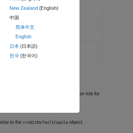
New Zealand
(English)
object
MigrationCopula
中国
ents
简体中文
terparty in portfolio
English
日本
(日本語)
한국
(한국어)
object to measure credit migration risk for
Copula
imilar to the
object.
creditDefaultCopula