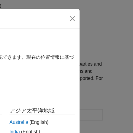
s
 using copulas
確認できます。現在の位置情報に基づ
sensitive positions with a set of counterparties and
ons. Counterparty credit rating migrations and
o and several risk measurements are reported. For
アジア太平洋地域
credit migration rating model
Australia
(English)
India
(English)