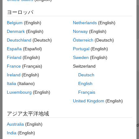
f1 = nport(
'RFBudget_RF.s2p'
,
'RFBandpassFilter'
);

ヨーロッパ
a1 = amplifier(Name=
"RFAmplifier"
, 
...
    Gain=11.53, 
...
Belgium
(English)
Netherlands
(English)
    NF=1.53, 
...
Denmark
(English)
Norway
(English)
    OIP3=35);
Deutschland
(Deutsch)
Österreich
(Deutsch)
Use
object to cascade the elements with input
España
(Español)
Portugal
(English)
rfbudget
frequency 2.1 GHz, input power -30 dBm, and input bandwidth
Finland
(English)
Sweden
(English)
45 MHz. This example cascades a filter and an amplifier.
France
(Français)
Switzerland
Ireland
(English)
Deutsch
b = rfbudget(Elements=[f1 a1], 
...
    InputFrequency=2.1e9, 
...
Italia
(Italiano)
English
    AvailableInputPower=-30, 
...
Luxembourg
(English)
Français
    SignalBandwidth=45e6);
United Kingdom
(English)
Read Frequency-Dependent Noise Figure
アジア太平洋地域
Read frequency-dependent Noise Figure (NF) values of the
Australia
(English)
amplifier from the data-sheet. A similar approach can be followed
if the Output third-order intercept (OIP3) or Gain is frequency-
India
(English)
dependent.