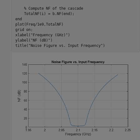
% Compute NF of the cascade
end
plot(Freq/1e9,TotalNF)

grid 
on
;

xlabel(
"Frequency (GHz)"
)

ylabel(
"NF (dB)"
)

title(
"Noise Figure vs. Input Frequency"
)