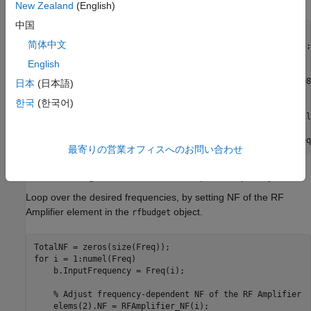
New Zealand
(English)
中国
% Inputs from the data-sheet
简体中文
freq_datasheet = [1.98;1.99;2.0;2.01;2.02;2.03;2.04;2.05;
    2.09;2.10].*1e9;

English
NF_datasheet = [1.0000;1.0442;1.0883;1.1325;1.1767;1.2208
日本
(日本語)
    1.3533;1.3975;1.4417;1.4858;1.5300];

한국
(한국어)
% Interpolate the amplifier NF data based on existing fil
Freq = f1.NetworkData.Frequencies;

RFAmplifier_NF = interp1(freq_datasheet,NF_datasheet,Freq
最寄りの営業オフィスへのお問い合わせ
Plot RF Budget Results Versus Input Frequency
Loop over the desired frequencies, by setting NF of the RF
Amplifier element in the
object.
rfbudget
for
 i = 1:numel(Freq)

    b.InputFrequency = Freq(i);

% Adjust frequency-dependent NF of the RF Amplifier
    elems(2).NF = RFAmplifier_NF(i);
