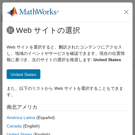
コンテンツへスキップ
MATLAB ヘルプ センター
オフキャンバス ナビゲーション メ
メインコンテンツ
Web サイトの選択
ドキュメンテーションのホーム
Frequency Sweep in RF Budget
RF and Mixed Signal
Analysis
Web サイトを選択すると、翻訳されたコンテンツにアクセス
し、地域のイベントやサービスを確認できます。現在の位置情
RF Toolbox
報に基づき、次のサイトの選択を推奨します:
United States
Circuit Design and Analysis
RF Budget Analysis
This example shows how to sweep through frequency-
United States
dependent properties of the elements in an RF Budget Analysis.
Frequency Sweep in RF Budget Analysis
また、以下のリストから Web サイトを選択することもできま
ON THIS PAGE
Use the
and
objects to specify the 2-port RF
nport
amplifier
す。
elements in the design and build an RF budget element by
Building Elements of RF Budget Cascade
cascading the elements together into an RF system with
Read Frequency-Dependent Noise Figure
南北アメリカ
.
rfbudget
Plot RF Budget Results Versus Input
Frequency
América Latina
(Español)
Building Elements of RF Budget Cascade
See Also
Canada
(English)
Build and parameterize each of the 2-port RF elements.
United States
(English)