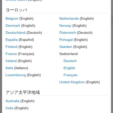
collapse all
ヨーロッパ
Belgium
(English)
Netherlands
(English)
Convert S-Parameters to Z-Parameters
Denmark
(English)
Norway
(English)
Deutschland
(Deutsch)
Österreich
(Deutsch)
España
(Español)
Portugal
(English)
Define a matrix of S-parameters.
Finland
(English)
Sweden
(English)
France
(Français)
Switzerland
s_11 = 0.61*exp(j*165/180*pi);

s_21 = 3.72*exp(j*59/180*pi);

Ireland
(English)
Deutsch
s_12 = 0.05*exp(j*42/180*pi);

s_22 = 0.45*exp(j*(-48/180)*pi);

Italia
(Italiano)
English
s_params = [s_11 s_12; s_21 s_22];

Luxembourg
(English)
Français
z0 = 50;
United Kingdom
(English)
Convert S-parameters to Z-parameters.
アジア太平洋地域
Australia
(English)
z_params = s2z(s_params,z0)
India
(English)