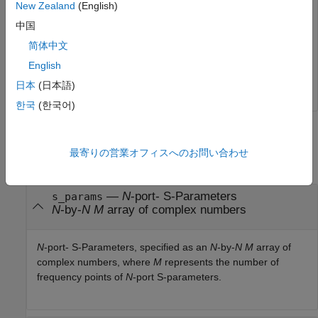
New Zealand
(English)
z_params = 
2×2 complex
2
10
 ×

中国
简体中文
   0.1141 + 0.1567i   0.0352 + 0.0209i

   2.0461 + 2.2524i   0.7498 - 0.3803i

English
日本
(日本語)
한국
(한국어)
Input Arguments
最寄りの営業オフィスへのお問い合わせ
collapse all
—
N
-port- S-Parameters
s_params
N
-by-
N
M
array of complex numbers
N
-port- S-Parameters, specified as an
N
-by-
N
M
array of
complex numbers, where
M
represents the number of
frequency points of
N
-port S-parameters.