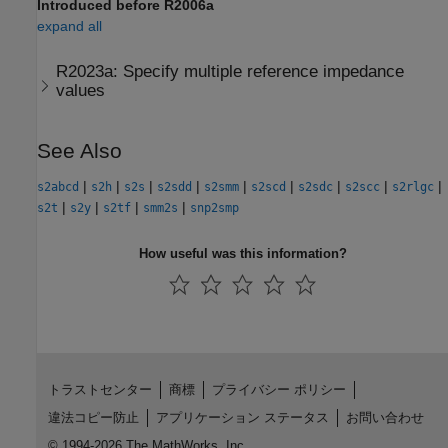
Introduced before R2006a
expand all
R2023a:
Specify multiple reference impedance
values
See Also
|
|
|
|
|
|
|
|
|
s2abcd
s2h
s2s
s2sdd
s2smm
s2scd
s2sdc
s2scc
s2rlgc
|
|
|
|
s2t
s2y
s2tf
smm2s
snp2smp
How useful was this information?
トラストセンター
商標
プライバシー ポリシー
違法コピー防止
アプリケーション ステータス
お問い合わせ
© 1994-2026 The MathWorks, Inc.