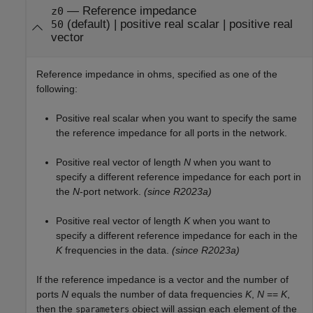
—
Reference impedance
z0
(default) |
positive real scalar
|
positive real
50
vector
Reference impedance in ohms, specified as one of the
following:
Positive real scalar when you want to specify the same
the reference impedance for all ports in the network.
Positive real vector of length
N
when you want to
specify a different reference impedance for each port in
the
N
-port network.
(since R2023a)
Positive real vector of length
K
when you want to
specify a different reference impedance for each in the
K
frequencies in the data.
(since R2023a)
If the reference impedance is a vector and the number of
ports
N
equals the number of data frequencies
K
,
N
==
K
,
then the
object will assign each element of the
sparameters