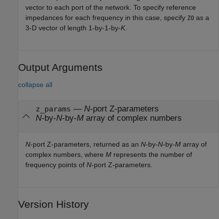
vector to each port of the network. To specify reference
impedances for each frequency in this case, specify
as a
Z0
3-D vector of length 1-by-1-by-
K
.
Output Arguments
collapse all
—
N
-port Z-parameters
z_params
N
-by-
N
-by-
M
array of complex numbers
N
-port Z-parameters, returned as an
N
-by-
N
-by-
M
array of
complex numbers, where
M
represents the number of
frequency points of
N
-port Z-parameters.
Version History