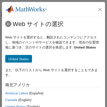
コンテンツへスキップ
MATLAB ヘルプ センター
オフキャンバス ナビゲーション メ
メインコンテンツ
Web サイトの選択
ドキュメンテーションのホーム
s2z
RF and Mixed Signal
Web サイトを選択すると、翻訳されたコンテンツにアクセス
Convert S-parameters to Z-parameters
し、地域のイベントやサービスを確認できます。現在の位置情
RF Toolbox
報に基づき、次のサイトの選択を推奨します:
United States
Data Import and Network Parameters
collapse all in page
Syntax
s2z
United States
ON THIS PAGE
z_params = s2z(s_params,z0)
また、以下のリストから Web サイトを選択することもできま
Syntax
Description
す。
Description
converts the scattering
= s2z(
,
)
z_params
s_params
z0
Examples
南北アメリカ
parameters to the impedance parameters.
Input Arguments
América Latina
(Español)
Output Arguments
example
Version History
Canada
(English)
Examples
See Also
United States
(English)