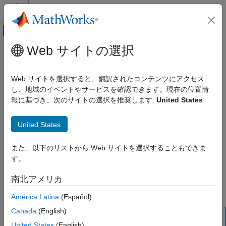
コンテンツへスキップ
MATLAB ヘルプ センター
オフキャンバス ナビゲーション メ
メインコンテンツ
Web サイトの選択
ドキュメンテーションのホーム
clearLEDMatrix
Code Generation
Web サイトを選択すると、翻訳されたコンテンツにアクセス
Control Systems
Clears the entire LED matrix and sets the all the pixels to blank
し、地域のイベントやサービスを確認できます。現在の位置情
([0, 0, 0])
報に基づき、次のサイトの選択を推奨します:
United States
Raspberry Pi Blockset
Peripherals
collapse all in page
United States
SenseHAT
Syntax
clearLEDMatrix
また、以下のリストから Web サイトを選択することもできま
clearLEDMatrix(mysh)
す。
Description
ON THIS PAGE
Syntax
南北アメリカ
clears the entire LED matrix and sets all
clearLEDMatrix(
)
mysh
Description
the pixels to blank ([0,0,0]).
América Latina
(Español)
Examples
Input Arguments
Canada
(English)
Note
Extended Capabilities
United States
(English)