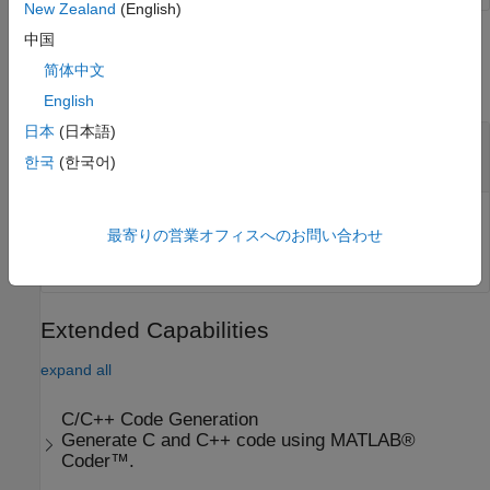
New Zealand
(English)
中国
Input Arguments
简体中文
collapse all
English
日本
(日本語)
—
Connection to SenseHAT
mysh
object
sensehat
한국
(한국어)
Connection to a SenseHAT board, specified as a
sensehat
最寄りの営業オフィスへのお問い合わせ
object.
Extended Capabilities
expand all
C/C++ Code Generation
Generate C and C++ code using MATLAB®
Coder™.