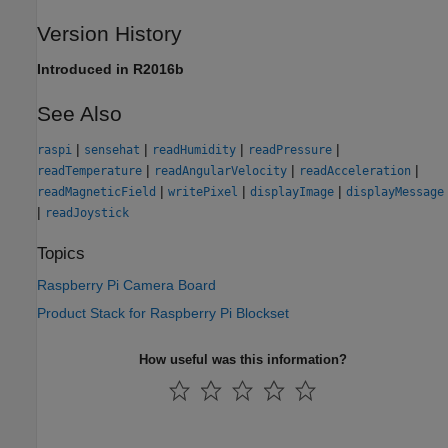
Version History
Introduced in R2016b
See Also
|
|
|
|
raspi
sensehat
readHumidity
readPressure
|
|
|
readTemperature
readAngularVelocity
readAcceleration
|
|
|
readMagneticField
writePixel
displayImage
displayMessage
|
readJoystick
Topics
Raspberry Pi Camera Board
Product Stack for Raspberry Pi Blockset
How useful was this information?