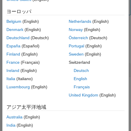
To generate C/C++ code for this function, you must have
Version History
®
an Embedded Coder
license.
ヨーロッパ
See Also
Belgium
(English)
Netherlands
(English)
Denmark
(English)
Norway
(English)
example
Deutschland
(Deutsch)
Österreich
(Deutsch)
Examples
España
(Español)
Portugal
(English)
collapse all
Finland
(English)
Sweden
(English)
France
(Français)
Switzerland
Clear LED Matrix
Ireland
(English)
Deutsch
Italia
(Italiano)
English
Clears the LED matrix and resets all the pixels.
Luxembourg
(English)
Français
United Kingdom
(English)
clearLEDMatrix(
mysh
)
アジア太平洋地域
Clears the entire LED matrix and sets the all the pixels to
Australia
(English)
blank ([0, 0, 0]).
India
(English)