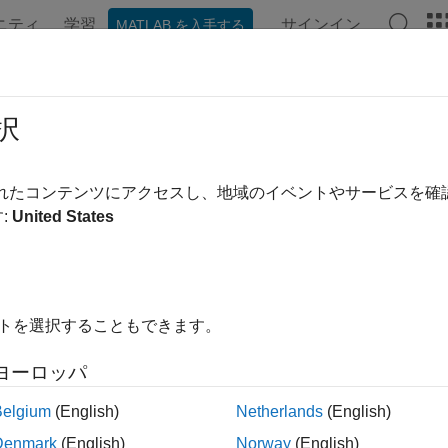
ニティ
学習
サインイン
MATLAB を入手する
ation
Examples
Functions
Blocks
Apps
Videos
oveRunOnBoot
択
e a
Simulink
model from Run-on-boot
されたコンテンツにアクセスし、地域のイベントやサービスを
:
United States
e all in page
ax
RunOnBoot(raspPiObj)
イトを選択することもできます。
ription
ヨーロッパ
®
removes the Simulink
model from Run-on
RunOnBoot(
)
raspPiObj
Belgium
(English)
Netherlands
(English)
ote
Denmark
(English)
Norway
(English)