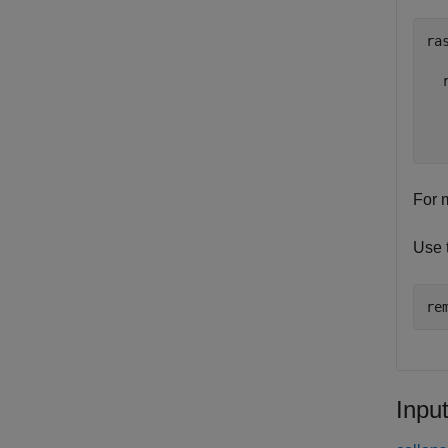
ras
  
  
  
For 
Use 
re
Inpu