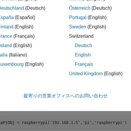
®
ATLAB
Online™
does not support the
functi
removeRunOnBoot
Deutschland
(Deutsch)
Österreich
(Deutsch)
España
(Español)
Portugal
(English)
inland
(English)
Sweden
(English)
le
France
(Français)
Switzerland
ples
reland
(English)
Deutsch
talia
(Italiano)
English
e all
Luxembourg
(English)
Français
emove Model from Run-on-Boot
United Kingdom
(English)
emove a model from Run-on-boot:
最寄りの営業オフィスへのお問い合わせ
®
te a connection to the Raspberry Pi
hardware.
spPiObj = raspberrypi(
'192.168.1.5'
,
'pi'
,
'raspberrypi'
)