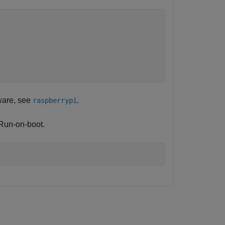
ware, see
.
raspberrypi
 Run-on-boot.