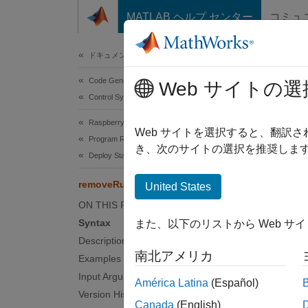
コンテンツへスキップ
MATLAB ヘルプ センター
コミュ
Document
ドキュメンテーションのホーム
Code Generation
rem
Web サイトの選
Control Systems
Raspberry Pi Blockset
Remov
Web サイトを選択すると、翻訳
Program Raspberry Pi Using Simulink
き、次のサイトの選択を推奨します
Deploy Standalone Applications from Models
collaps
Synt
removeRunOnBoot
United States
ON THIS PAGE
remove
Syntax
また、以下のリストから Web サ
Desc
Description
南北アメリカ
Examples
remove
Input Arguments
América Latina
(Español)
Version History
N
Canada
(English)