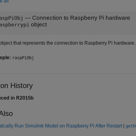
e all
—
Connection to Raspberry Pi hardware
aspPiObj
object
aspberrypi
object that represents the connection to Raspberry Pi hardware.
mple:
raspPiObj
ion History
uced in R2015b
Also
ically Run Simulink Model on Raspberry Pi After Restart
|
getR