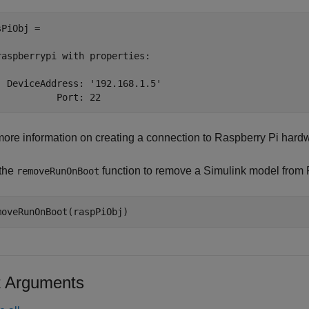
PiObj = 

raspberrypi with properties:

  DeviceAddress: '192.168.1.5'

           Port: 22
more information on creating a connection to Raspberry Pi hard
the
function to remove a Simulink model from
removeRunOnBoot
moveRunOnBoot(raspPiObj)
t Arguments