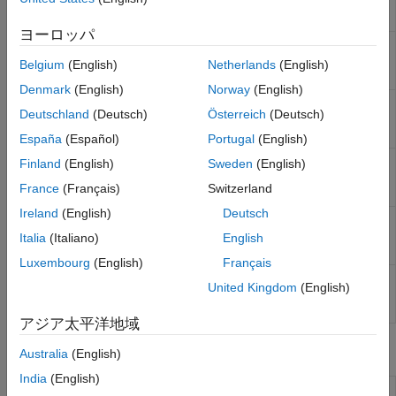
Pressure
ambient temperature from BMP280 sensor
Sensor
(Since R2022b)
ヨーロッパ
LPS22HB
Measure barometric air pressure and
Pressure
temperature from LPS22HB sensor
(Since
Belgium
(English)
Netherlands
(English)
Sensor
R2022b)
Denmark
(English)
Norway
(English)
LPS25h
Measure barometric air pressure and
Deutschland
(Deutsch)
Österreich
(Deutsch)
Pressure
ambient temperature
Sensor
España
(Español)
Portugal
(English)
CCS811 Air
Measure equivalent CO
(eCO
) and the
Finland
(English)
Sweden
(English)
2
2
Quality
equivalent total volatile organic compound
France
(Français)
Switzerland
Sensor
concentration (eTVOC)
(Since R2022b)
Ireland
(English)
Deutsch
TMP102
Read ambient temperature in degree Celsius
Temperature
using TMP102 temperature sensor
(Since
Italia
(Italiano)
English
Sensor
R2024b)
Luxembourg
(English)
Français
HTS221
Measure relative humidity and ambient
United Kingdom
(English)
Humidity
temperature from Humidity sensor
Sensor
アジア太平洋地域
Objects
Australia
(English)
India
(English)
Connect BMP280 sensor on
Raspberry Pi
bmp280