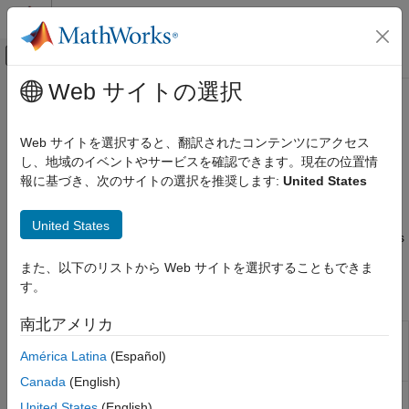
コンテンツへスキップ
MATLAB ヘルプ センター
オフキャンバス ナビゲーション メ
メインコンテンツ
Web サイトの選択
ドキュメンテーションのホーム
Environmental Sensors
Code Generation
Web サイトを選択すると、翻訳されたコンテンツにアクセス
Control Systems
®
Sensors connected to Raspberry Pi
hardware that measure
し、地域のイベントやサービスを確認できます。現在の位置情
environmental parameters
報に基づき、次のサイトの選択を推奨します:
United States
Raspberry Pi Blockset
®
Configure and use sensor blocks and MATLAB
objects that
Peripherals
primarily acquire real-time environmental data such as
United States
Sensors
temperature, air pressure, and humidity from supported sensors
connected to Raspberry Pi hardware.
カテゴリ
また、以下のリストから Web サイトを選択することもできま
Environmental Sensors
す。
Blocks
IMU Sensors
南北アメリカ
Ranging Sensors
BME280
Measure barometric air pressure, relative
Pressure
humidity, and temperature from BME280
América Latina
(Español)
Sensor
sensor
(Since R2022b)
Canada
(English)
BMP280
Measure barometric air pressure and
United States
(English)