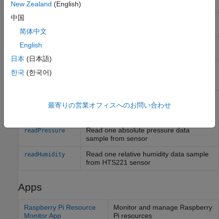
New Zealand
(English)
hardware I2C bus
(Since R2023a)
中国
Connect LPS22HB sensor on
Raspberry Pi
lps22hb
hardware I2C bus
简体中文
Connect HTS221 sensor on
Raspberry Pi
English
hts221
hardware I2C bus
日本
(日本語)
한국
(한국어)
Functions
Read the temperature value from the
readTemperature
最寄りの営業オフィスへのお問い合わせ
Humidity sensor or the air pressure
sensor
Read one absolute pressure data
readPressure
sample from sensor
Read one relative humidity data sample
readHumidity
from HTS221 sensor
Apps
Raspberry Pi Resource
Monitor and manage
Raspberry
Monitor App
Pi
resources