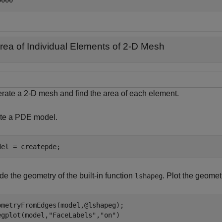
rea of Individual Elements of 2-D Mesh
rate a 2-D mesh and find the area of each element.
te a PDE model.
del = createpde;
de the geometry of the built-in function
. Plot the geomet
lshapeg
ometryFromEdges(model,@lshapeg);

egplot(model,
"FaceLabels"
,
"on"
)