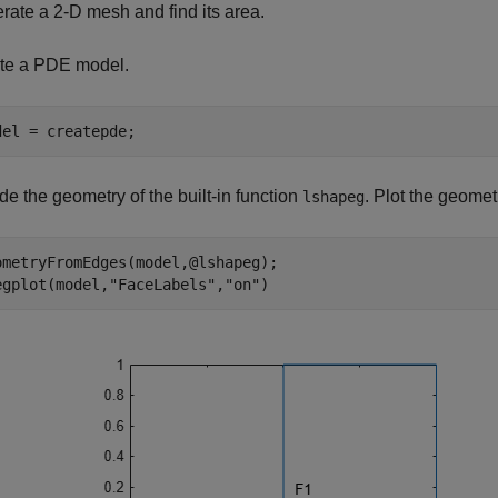
rate a 2-D mesh and find its area.
te a PDE model.
del = createpde;
de the geometry of the built-in function
. Plot the geomet
lshapeg
ometryFromEdges(model,@lshapeg);

egplot(model,
"FaceLabels"
,
"on"
)