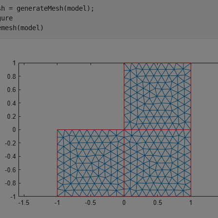
sh = generateMesh(model);

ure

emesh(model)