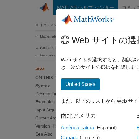
コンテンツへスキップ
MATLAB ヘルプ センター
コミュ
Document
ドキュメンテーションのホーム
Mathematics and Optimization
are
Web サイトの選
Partial Differential Equation Toolbox
Geometry and Mesh
Comput
Web サイトを選択すると、翻訳
き、次のサイトの選択を推奨します
area
collaps
ON THIS PAGE
Synt
United States
Syntax
Description
A = ar
また、以下のリストから Web サ
Examples
[A,AE]
Input Arguments
A = ar
南北アメリカ
Desc
Output Arguments
Version History
América Latina
(Español)
= ar
A
See Also
Canada
(English)