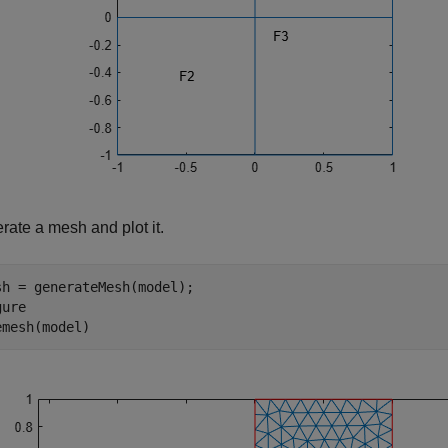
rate a mesh and plot it.
sh = generateMesh(model);

ure

emesh(model)