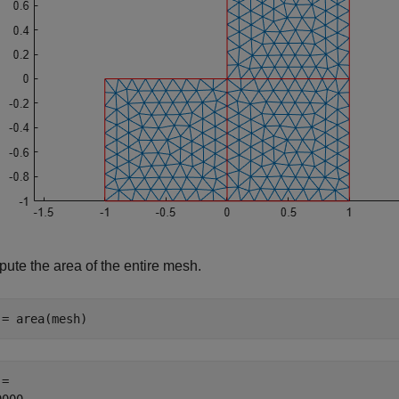
ute the area of the entire mesh.
 = area(mesh)
= 
