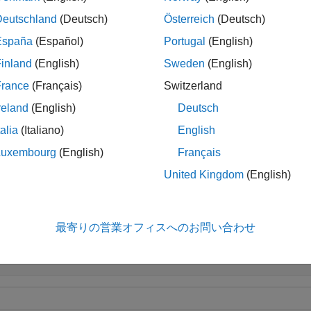
le
Deutschland
(Deutsch)
Österreich
(Deutsch)
España
(Español)
Portugal
(English)
also returns a row vector
containing areas of ea
 = area(
)
AE
mesh
inland
(English)
Sweden
(English)
le
France
(Français)
Switzerland
reland
(English)
Deutsch
returns the combined area of the specified el
ea(
,
)
mesh
elements
talia
(Italiano)
English
le
Luxembourg
(English)
Français
United Kingdom
(English)
ples
e all
最寄りの営業オフィスへのお問い合わせ
rea of Entire 2-D Mesh