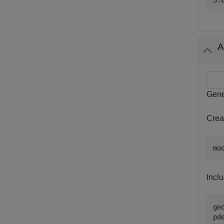
A
Gene
Crea
mo
Inclu
ge
pd