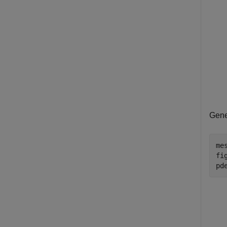
Gene
me
fig
pd