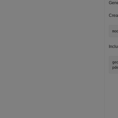
Gene
Crea
mo
Inclu
ge
pd