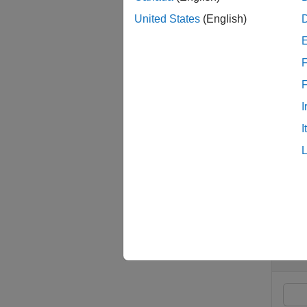
examp
United States
(English)
[
,
]
A
AE
F
examp
I
= ar
A
I
examp
Exam
collaps
A