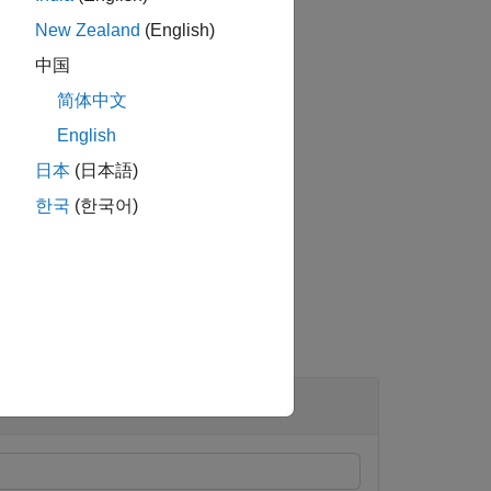
New Zealand
(English)
中国
ch individual element of the mesh.
简体中文
English
日本
(日本語)
ements of the mesh.
한국
(한국어)