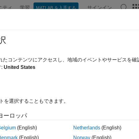
ニティ
学習
サインイン
MATLAB を入手する
ation
Examples
Functions
Apps
Videos
Answer
a
択
e area of 2-D mesh elements
されたコンテンツにアクセスし、地域のイベントやサービスを
:
United States
e all in page
ax
ea(mesh)
イトを選択することもできます。
 = area(mesh)
ea(mesh,elements)
ヨーロッパ
ription
Belgium
(English)
Netherlands
(English)
returns the area
of the entire mesh.
ea(
)
A
mesh
Denmark
(English)
Norway
(English)