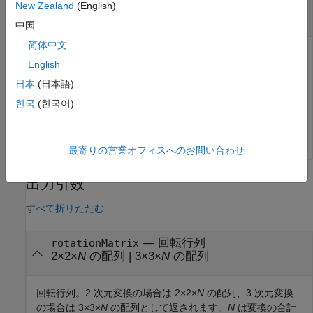
オブジェクト
|
オブジェクト
|
回転オブ
so2
so3
New Zealand
(English)
ジェクトの
N
要素配列
中国
简体中文
回転。スカラーの
オブジェクト、スカラーの
オブジ
so2
so3
English
ェクト、あるいは回転オブジェクトの
N
要素配列として指
定します。
N
は回転の合計数です。
日本
(日本語)
한국
(한국어)
を配列として指定する場合、各要素が同じタイプ
rotation
でなければなりません。
最寄りの営業オフィスへのお問い合わせ
出力引数
すべて折りたたむ
— 回転行列
rotationMatrix
2×2×
N
の配列 | 3×3×
N
の配列
回転行列。2 次元変換の場合は 2×2×
N
の配列、3 次元変換
の場合は 3×3×
N
の配列として返されます。
N
は変換の合計