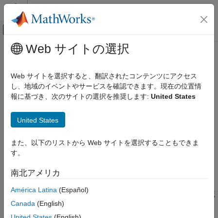
コンテンツへスキップ
MATLAB ヘルプ センター
オフキャンバス ナビゲーション メ
メインコンテンツ
Web サイトの選択
ドキュメンテーションのホーム
rotm
ロボティクスおよび自律システム
Web サイトを選択すると、翻訳されたコンテンツにアクセス
回転行列の抽出
し、地域のイベントやサービスを確認できます。現在の位置情
Navigation Toolbox
R2022b 以降
報に基づき、次のサイトの選択を推奨します:
United States
座標変換と軌跡
ページ内をすべて折りたたむ
rotm
United States
構文
項目一覧
また、以下のリストから Web サイトを選択することもできま
構文
rotationMatrix = rotm(transformation)
す。
説明
rotationMatrix = rotm(rotation)
説明
入力引数
南北アメリカ
出力引数
は、SE(2) または
= rotm(
)
rotationMatrix
transformation
América Latina
(Español)
拡張機能
SE(3) の変換
から回転行列
を返
transformation
rotationMatrix
バージョン履歴
Canada
(English)
します。
参考
United States
(English)