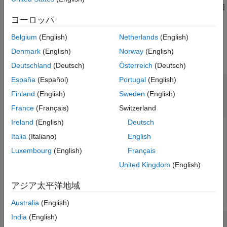
は、SO(2) または SO(3) の回
= rotm(
)
rotationMatrix
rotation
転
から回転行列
を返します。
rotation
rotationMatrix
ヨーロッパ
Belgium
(English)
Netherlands
(English)
入力引数
Denmark
(English)
Norway
(English)
すべて折りたたむ
Deutschland
(Deutsch)
Österreich
(Deutsch)
España
(Español)
Portugal
(English)
—
変換
transformation
オブジェクト
|
オブジェクト
|
変換オブ
se2
se3
Finland
(English)
Sweden
(English)
ジェクトの
N
要素配列
France
(Français)
Switzerland
Ireland
(English)
Deutsch
変換。スカラーの
オブジェクト、スカラーの
オブジ
se2
se3
Italia
(Italiano)
English
ェクト、あるいは変換オブジェクトの
N
要素配列として指
Luxembourg
(English)
Français
定します。
N
は変換の合計数です。
United Kingdom
(English)
を配列として指定する場合、各要素が同じ
transformation
タイプでなければなりません。
アジア太平洋地域
Australia
(English)
India
(English)
—
回転
rotation