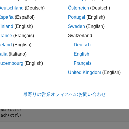
Deutschland
(Deutsch)
Österreich
(Deutsch)
España
(Español)
Portugal
(English)
折りたたむ
inland
(English)
Sweden
(English)
MATLAB
コードの切断
France
(Français)
Switzerland
reland
(English)
Deutsch
性サービスから MATLAB コードを切断します。
talia
(Italiano)
English
Luxembourg
(English)
Français
、永続性サービス コントローラー オブジェクトを作成し、そ
United Kingdom
(English)
ます。永続性サービスが実行されたら、そのサービスに MATL
コードを切断できます。
最寄りの営業オフィスへのお問い合わせ
rl = mps.cache.control(
'myRedisConnection'
,
'Redis'
,
'Port
rt(ctrl)

tach(ctrl)

tach(ctrl)