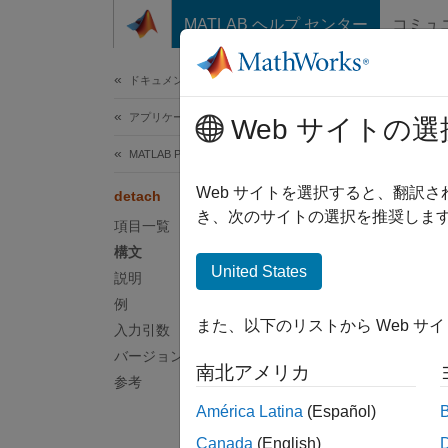
コンテンツへスキップ
MATLAB ヘルプ センター
コミュ
ドキュメ
ドキュメンテーションのホーム
アプリケーションのデプロイ
det
Web サイトの選
MATLAB Production Server
既に実
Web サイトを選択すると、翻訳
detach
き、次のサイトの選択を推奨します
項目一覧
ページ
構文
構文
United States
説明
例
detach
また、以下のリストから Web サ
説明
入力引数
バージョン履歴
南北アメリカ
detach
参考
América Latina
(Español)
例
Canada
(English)