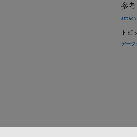
参考
attach
トピ
データ