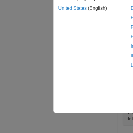
例
United States
(English)
すべて
F
I
永続
I
まず
始し
から
ct
sta
at
de