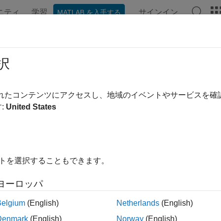
ニティ
学習
サインイン
MATLAB を入手する
ンテーション
関数
アプリ
プロパティ
ビデオ
MAT
ach
択
行されている永続性サービスから
MATLAB
セッションを切断
されたコンテンツにアクセスし、地域のイベントやサービスを
:
United States
内をすべて折りたたむ
(ctrl)
イトを選択することもできます。
ヨーロッパ
®
は、既に実行されている永続性サービスから MATLAB
(
)
ctrl
Belgium
(English)
Netherlands
(English)
Denmark
(English)
Norway
(English)