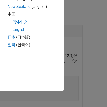
New Zealand
(English)
中国
简体中文
English
日本
(日本語)
한국
(한국어)
のオブジェクトを使用して永続性サービスを開
AB コードを接続できます。その後、サービス
'
,4519);
