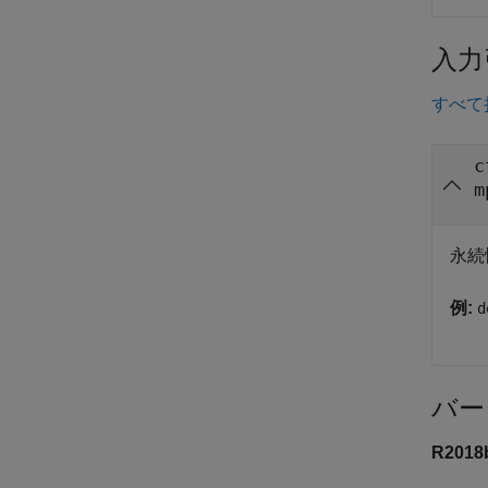
入力
すべて
c
m
永続
例:
d
バー
R201