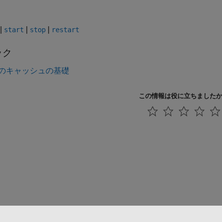
|
|
|
start
stop
restart
ック
のキャッシュの基礎
この情報は役に立ちました