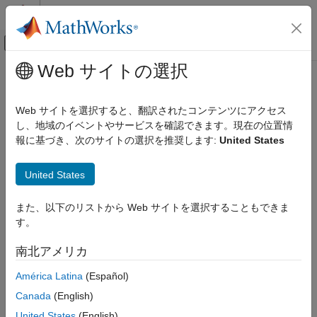
コンテンツへスキップ
MATLAB ヘルプ センター
オフキャンバス ナビゲーション メ
メインコンテンツ
Web サイトの選択
ドキュメンテーションのホーム
クライアントとサーバーのマーシ
アプリケーションのデプロイ
ャリングでサポートされている
Web サイトを選択すると、翻訳されたコンテンツにアクセス
MATLAB
データ型
し、地域のイベントやサービスを確認できます。現在の位置情
MATLAB Production Server
報に基づき、次のサイトの選択を推奨します:
United States
クライアント プログラミング
.NET クライアントのプログラミング
®
MATLAB
Production Server™
は、クライアント アプリケーシ
United States
ョンとサーバー インスタンス間で以下の MATLAB データ型のマ
クライアントとサーバーのマーシャリングで
ーシャリングをサポートします。
サポートされている MATLAB データ型
また、以下のリストから Web サイトを選択することもできま
項目一覧
す。
数値型 – 整数および浮動小数点数
参考
南北アメリカ
文字配列
América Latina
(Español)
構造体
Canada
(English)
cell 配列
United States
(English)