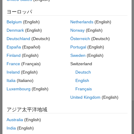
logical
ヨーロッパ
Belgium
(English)
Netherlands
(English)
関数ハンドル
Denmark
(English)
Norway
(English)
参考
Deutschland
(Deutsch)
Österreich
(Deutsch)
España
(Español)
Portugal
(English)
トピック
Finland
(English)
Sweden
(English)
MATLAB データ型の JSON 表現
France
(Français)
Switzerland
この情報は役に立ちましたか？
Ireland
(English)
Deutsch
Italia
(Italiano)
English
Luxembourg
(English)
Français
United Kingdom
(English)
アジア太平洋地域
トラストセンター
商標
プライバシー ポリシー
Australia
(English)
違法コピー防止
アプリケーション ステータス
お問い合わせ
India
(English)
© 1994-2026 The MathWorks, Inc.