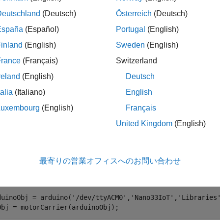
le
Deutschland
(Deutsch)
Österreich
(Deutsch)
España
(Español)
Portugal
(English)
ples
inland
(English)
Sweden
(English)
e all
France
(Français)
Switzerland
reland
(English)
Deutsch
tart DC Motor
talia
(Italiano)
English
Luxembourg
(English)
Français
is example uses:
United Kingdom
(English)
TLAB Support Package for Arduino Hardware
MATLAB Support
最寄りの営業オフィスへのお問い合わせ
te a connection to the Nano Motor Carrier.
duinoObj = arduino(
'/dev/ttyACM0'
,
'Nano33IoT'
,
'Libraries
Obj = motorCarrier(arduinoObj);