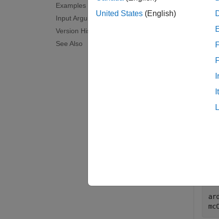
Examples
examp
United States
(English)
Input Arguments
Version History
Exam
See Also
F
collaps
I
S
I
Th
MA
Crea
ar
mc