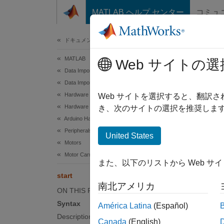
コンテンツへスキップ
MATLAB ヘルプ センター
コミュ
ドキュメ
ドキュメンテーションのホーム
MATLAB
star
Web サイトの選
Data Import and Analysis
Data Import and Export
Hardware and Network Communication
Start D
Web サイトを選択すると、翻訳
Hardware Boards and Kits
き、次のサイトの選択を推奨します
Arduino Hardware
collaps
Synt
Peripherals and Protocols
United States
Motors
start(
Motor Carrier
また、以下のリストから Web サ
Desc
start
南北アメリカ
Add-O
ON THIS PAGE
Syntax
América Latina
(Español)
start(
Description
Canada
(English)