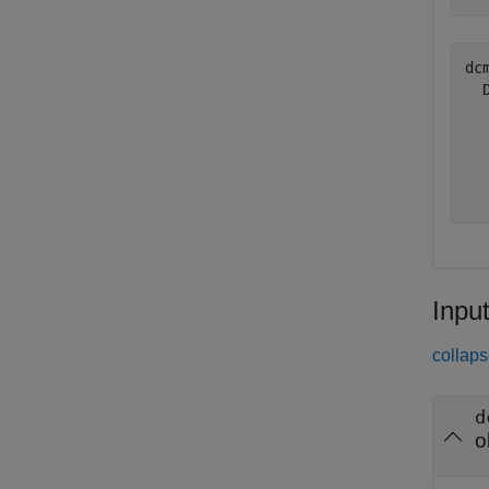
dcm
  
  
  
  
Inpu
collaps
d
o