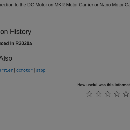
ection to the DC Motor on MKR Motor Carrier or Nano Motor Carr
ion History
uced in R2020a
Also
|
|
arrier
dcmotor
stop
How useful was this informa