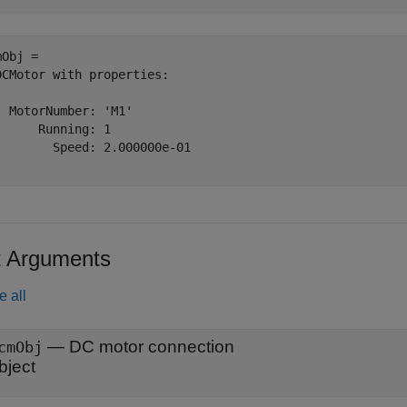
Obj = 

DCMotor with properties:

  MotorNumber: 'M1'

      Running: 1              

        Speed: 2.000000e-01   

t Arguments
e all
—
DC motor connection
cmObj
bject