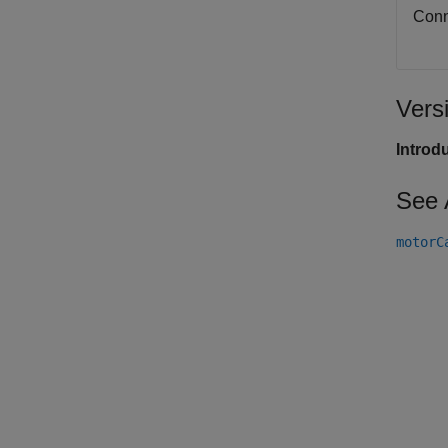
Conn
Vers
Introd
See 
motorC