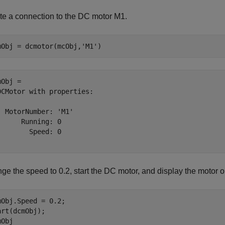
te a connection to the DC motor M1.
mObj = dcmotor(mcObj,
'M1'
)
Obj = 

DCMotor with properties:

  MotorNumber: 'M1'

      Running: 0              

        Speed: 0              

ge the speed to 0.2, start the DC motor, and display the motor o
mObj.Speed = 0.2;

art(dcmObj);

mObj