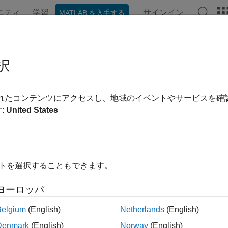
ニティ
学習
サインイン
MATLAB を入手する
ンテーション
例
関数
アプリ
Videos
Answers
t
択
C motor connected to MKR Motor Carrier or Nano Motor Carrier
されたコンテンツにアクセスし、地域のイベントやサービスを
:
United States
e all in page
ax
dcmObj)
イトを選択することもできます。
ription
ヨーロッパ
n Required:
This feature requires the
MATLAB Support Package
Belgium
(English)
Netherlands
(English)
starts the DC motor. If the motor speed is set 0, the DC mo
)
dcmObj
Denmark
(English)
Norway
(English)