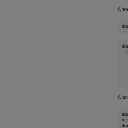
Crea
dc
dcm
  
  
  
  
Chan
dc
st
dc