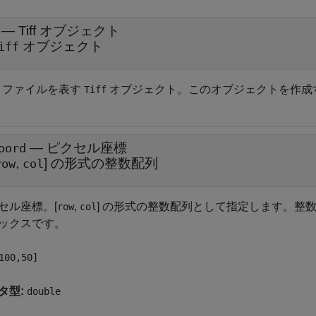
—
Tiff オブジェクト
オブジェクト
iff
FF ファイルを表す
オブジェクト。このオブジェクトを作成
Tiff
—
ピクセル座標
oord
,
] の形式の整数配列
row
col
セル座標。[
,
] の形式の整数配列として指定します。整
row
col
ックスです。
100,50]
タ型:
double