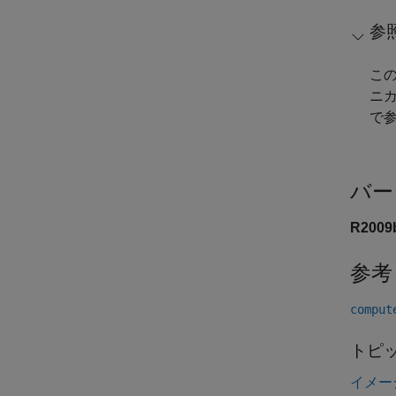
参
この
ニ
で
バー
R200
参考
comput
トピ
イメー