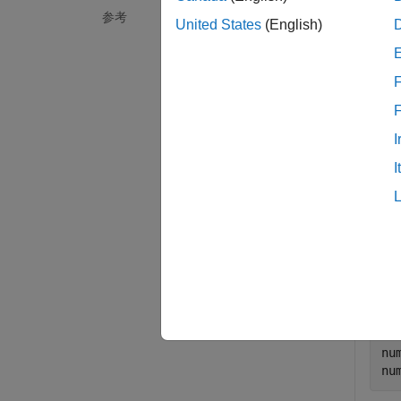
参考
例
United States
(English)
tileNu
F
例
I
すべて
I
ファ
t 
nu
nu