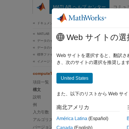
コンテンツへスキップ
MATLAB ヘルプ センター
コミュ
ドキュメ
ドキュメンテーションのホーム
MATLAB
com
Web サイトの選
データのインポートと解析
データのインポートとエクスポート
標準ファイル形式
指定さ
Web サイトを選択すると、翻訳
イメージ データ
き、次のサイトの選択を推奨します
ページ
computeTile
構文
United States
項目一覧
tileNu
構文
また、以下のリストから Web サ
tileNu
説明
説明
例
南北アメリカ
入力引数
tileNu
América Latina
(Español)
アルゴリズム
comput
バージョン履歴
Canada
(English)