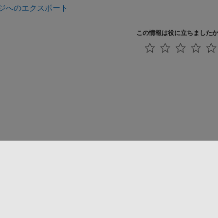
ジへのエクスポート
この情報は役に立ちました
法コピー防止
アプリケーション ステータス
お問い合わせ