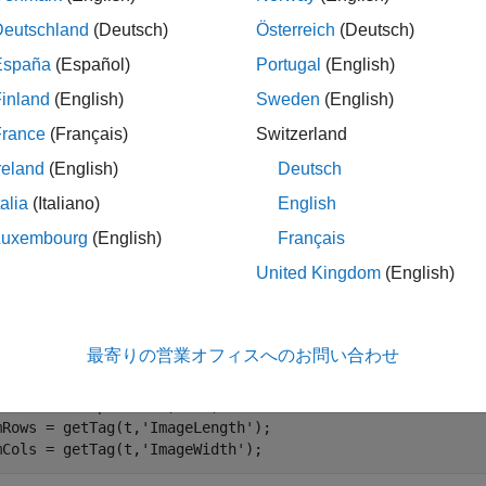
Deutschland
(Deutsch)
Österreich
(Deutsch)
España
(Español)
Portugal
(English)
は指定された
のピク
mber = computeTile(
,
,
)
plane
t
coord
plane
inland
(English)
Sweden
(English)
France
(Français)
Switzerland
reland
(English)
Deutsch
折りたたむ
talia
(Italiano)
English
最後のピクセルを含むタイルのインデックスの取得
Luxembourg
(English)
Français
United Kingdom
(English)
イルの
オブジェクトを作成し、イメージ内の行数と列数
Tiff
最寄りの営業オフィスへのお問い合わせ
= Tiff(
'example.tif'
,
'r'
);

mRows = getTag(t,
'ImageLength'
);

mCols = getTag(t,
'ImageWidth'
);