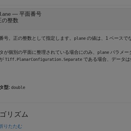
—
平面番号
lane
正の整数
番号。正の整数として指定します。
の値は、1 ベースで
plane
タが個別の平面に整理されている場合にのみ、
パラメー
plane
が
である場合、データは
Tiff.PlanarConfiguration.Separate
タ型:
double
ゴリズム
折りたたむ