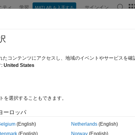
ニティ
学習
サインイン
MATLAB を入手する
ンテーション
例
関数
アプリ
ビデオ
MATLAB Ans
puteTile
択
れた座標を含むタイルのインデックス番号
されたコンテンツにアクセスし、地域のイベントやサービスを
:
United States
内をすべて折りたたむ
mber = computeTile(t,coord)
イトを選択することもできます。
mber = computeTile(t,coord,plane)
ヨーロッパ
は、
で指定されたピクセル
mber = computeTile(
,
)
coord
t
coord
Belgium
(English)
Netherlands
(English)
は、範囲外の座標値をイメージの境界に固定します。
eTile
Denmark
(English)
Norway
(English)