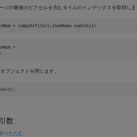
ージの最後のピクセルを含むタイルのインデックスを取得しま
leNum = computeTile(t,[numRows numCols])
eNum = 

オブジェクトを閉じます。
ose(t);
引数
折りたたむ