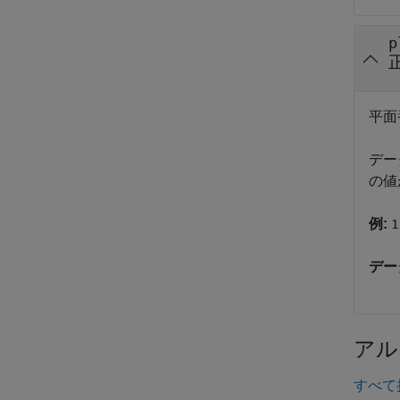
p
平面
デー
の値
例:
1
デー
アル
すべて