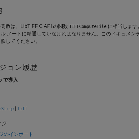
照
関数は、LibTIFF C API の関数
に相当します。
TIFFComputeTile
カル ノートに精通していなければなりません。このドキュメン
参照してください。
ジョン履歴
9b で導入
|
eStrip
Tiff
ック
ジのインポート