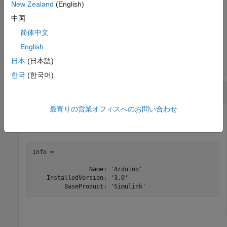
New Zealand
(English)
No support packages need updates.
中国
简体中文
1 つ以上の更新が入手可能な場合、その情報が応答としてコ
English
マンド ラインに表示されます。
日本
(日本語)
한국
(한국어)
サポート パッケージの更新の構造体配列の取得
最寄りの営業オフィスへのお問い合わせ
info = matlabshared.supportpkg.checkForUpdate
info = 

                Name: 'Arduino'

    InstalledVersion: '3.0'

         BaseProduct: 'Simulink'