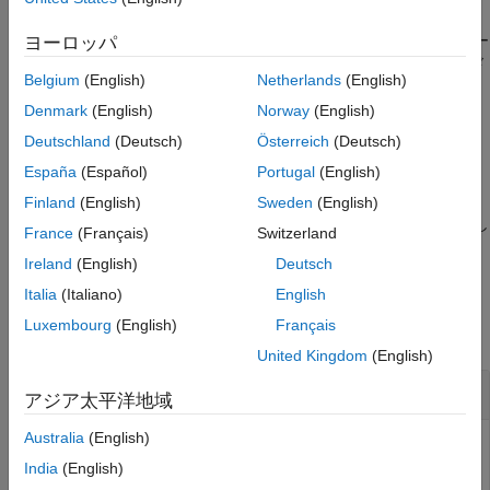
説明
構文
を使用すると、サポー
ヨーロッパ
matlabshared.supportpkg.checkForUpdate
説明
ト パッケージの更新に関する情報が MATLAB コマンド ウィンド
例
Belgium
(English)
Netherlands
(English)
ウに表示されます。更新が入手できる場合は、
出力引数
を使用してインストールします。
Denmark
(English)
Norway
(English)
supportPackageInstaller
バージョン履歴
Deutschland
(Deutsch)
Österreich
(Deutsch)
参考
例
España
(Español)
Portugal
(English)
は、インスト
Finland
(English)
Sweden
(English)
= matlabshared.supportpkg.checkForUpdate
info
ールされたサポート パッケージに関する情報を構造体配列で返し
France
(Français)
Switzerland
ます。
Ireland
(English)
Deutsch
例
Italia
(Italiano)
English
Luxembourg
(English)
Français
すべて折りたたむ
United Kingdom
(English)
サポート パッケージの更新の確認
アジア太平洋地域
Australia
(English)
matlabshared.supportpkg.checkForUpdate
India
(English)