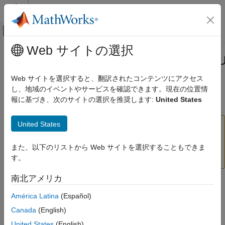
コンテンツへスキップ
MATLAB ヘルプ センター
オフキャンバス ナビゲーション メ
メインコンテンツ
Web サイトの選択
ドキュメンテーションのホーム
matlabshared.supportpkg.checkFor
MATLAB
Web サイトを選択すると、翻訳されたコンテンツにアクセス
データのインポートと解析
(非推奨) 更新可能なサポート パッケージのリスト
し、地域のイベントやサービスを確認できます。現在の位置情
データのインポートとエクスポート
報に基づき、次のサイトの選択を推奨します:
United States
ハードウェアとネットワーク通信
ページ内をすべて折りたたむ
ハードウェア ボードとキット
United States
は将来のリリースで削除される予定で
checkForUpdate
BeagleBone Black
す。サポート パッケージの更新をチェックするには、
インストールと設定
®
MATLAB
の
[ホーム]
タブに移動し、
[環境]
セクション
また、以下のリストから Web サイトを選択することもできま
で
[ヘルプ]
、
[更新の確認]
をクリックします。
す。
MATLAB
環境と設定
南北アメリカ
構文
アドオン
América Latina
(Español)
matlabshared.supportpkg.checkForUpdate
matlabshared.supportpkg.checkForUpdate
Canada
(English)
info = matlabshared.supportpkg.checkForUpdate
項目一覧
United States
(English)