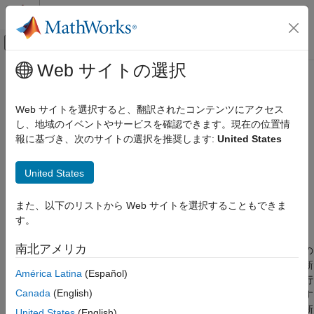
コンテンツへスキップ
MATLAB ヘルプ センター
オフキャンバス ナビゲーション メ
メインコンテンツ
Web サイトの選択
ドキュメンテーションのホーム
updateDependencies
MATLAB
Web サイトを選択すると、翻訳されたコンテンツにアクセス
ソフトウェア開発
プロジェクトの依存関係の更新
し、地域のイベントやサービスを確認できます。現在の位置情
プロジェクト
報に基づき、次のサイトの選択を推奨します:
United States
ページ内をすべて折りたたむ
updateDependencies
構文
United States
項目一覧
updateDependencies(proj)
構文
また、以下のリストから Web サイトを選択することもできま
updateDependencies(proj,Name=Value)
説明
す。
説明
例
南北アメリカ
入力引数
は指定したプロジェクトで依存関係の
updateDependencies(
)
proj
分析を実行し、プロジェクト ファイル間の既知の依存関係を更新
名前と値の引数
América Latina
(Español)
します。最初の依存関係の分析後は、
を実行
updateDependencies
バージョン履歴
Canada
(English)
すると結果が増分更新されます。
を呼び出す
updateDependencies
参考
と、依存関係アナライザー アプリの依存関係の分析グラフが更新
United States
(English)