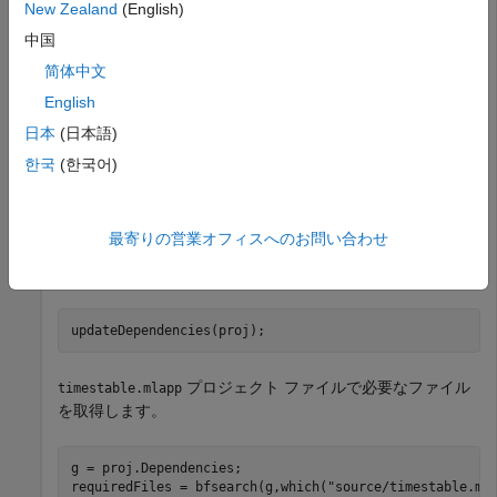
プロジェクト Times Table App を開きます。
currentProject
New Zealand
(English)
を使用して、現在読み込まれているプロジェクトからプロジ
中国
ェクト オブジェクトを作成します。
简体中文
English
openExample(
"matlab/TimesTableProjectExample"
)

proj = currentProject;
日本
(日本語)
한국
(한국어)
プロジェクトの依存関係を更新します。既定では、
はインクリメンタルな依存関係の分析
updateDependencies
を実行します。すべてのファイルを再分析して完全な依存関
最寄りの営業オフィスへのお問い合わせ
係の分析を実行する場合の詳細については、
プロジェクトの
すべての依存関係の再分析
を参照してください。
updateDependencies(proj);
プロジェクト ファイルで必要なファイル
timestable.mlapp
を取得します。
g = proj.Dependencies;

requiredFiles = bfsearch(g,which(
"source/timestable.ml