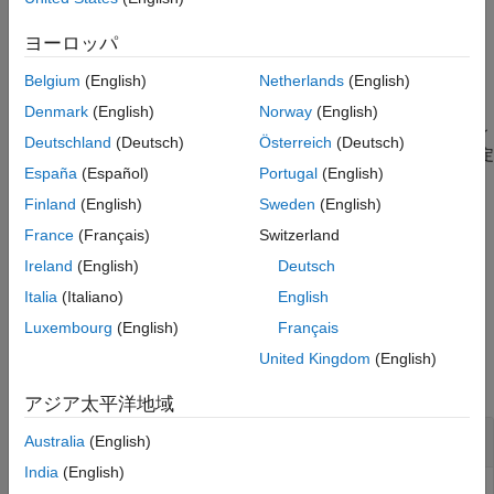
されます。
ヨーロッパ
例
Belgium
(English)
Netherlands
(English)
は、1 つ以上の名前と値
updateDependencies(
,
)
proj
Name=Value
Denmark
(English)
Norway
(English)
の引数として追加オプションを指定します。たとえば、アドオン
Deutschland
(Deutsch)
Österreich
(Deutsch)
内の依存関係を分析するには、
引数を
に設定
AnalyzeAddOns
true
España
(Español)
Portugal
(English)
します。
Finland
(English)
Sweden
(English)
分析オプションを変更すると、次回
を呼び
updateDependencies
France
(Français)
Switzerland
出したときに、完全な分析が自動的に実行されます。
Ireland
(English)
Deutsch
例
Italia
(Italiano)
English
Luxembourg
(English)
Français
例
United Kingdom
(English)
すべて折りたたむ
アジア太平洋地域
プロジェクトの依存関係の更新
Australia
(English)
India
(English)