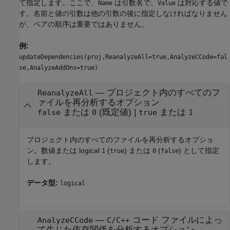
て指定します。ここで、
は引数名で、
は対応する値で
Name
Value
す。名前と値の引数は他の引数の後に指定しなければなりません
が、ペアの順序は重要ではありません。
例:
updateDependencies(proj,ReanalyzeAll=true,AnalyzeCCode=fal
se,AnalyzeAddOns=true)
—
プロジェクト内のすべてのフ
ReanalyzeAll
ァイルを再分析するオプション
または
(既定値) |
または
false
0
true
1
プロジェクト内のすべてのファイルを再分析するオプショ
ン。数値または logical
(
) または
(
) として指定
1
true
0
false
します。
データ型:
logical
—
コード ファイルによっ
AnalyzeCCode
C/C++
て生じた依存関係を分析するオプション