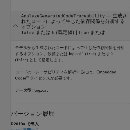
—
生成さ
AnalyzeGeneratedCodeTraceability
れたコードによって生じた依存関係を分析する
オプション
または
(既定値) |
または
false
0
true
1
モデルから生成されたコードによって生じた依存関係を分析
するオプション。数値または logical
(
) または
1
true
0
(
) として指定します。
false
コードのトレーサビリティを解析するには、Embedded
®
Coder
ライセンスが必要です。
データ型:
logical
バージョン履歴
R2019a で導入