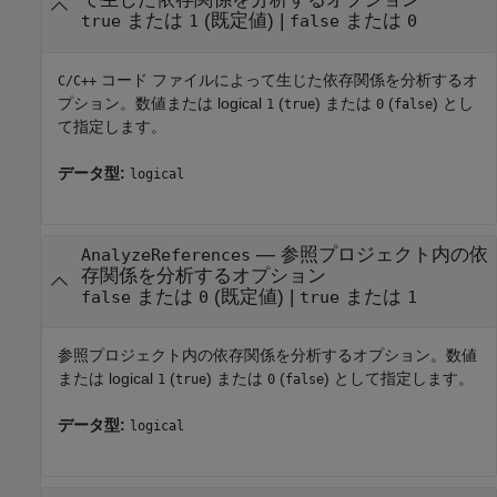
または
(既定値) |
または
true
1
false
0
コード ファイルによって生じた依存関係を分析するオ
C/C++
プション。数値または logical
(
) または
(
) とし
1
true
0
false
て指定します。
データ型:
logical
—
参照プロジェクト内の依
AnalyzeReferences
存関係を分析するオプション
または
(既定値) |
または
false
0
true
1
参照プロジェクト内の依存関係を分析するオプション。数値
または logical
(
) または
(
) として指定します。
1
true
0
false
データ型:
logical